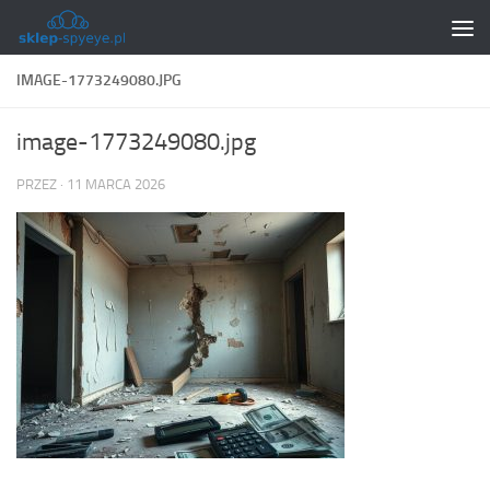
Skip to content
IMAGE-1773249080.JPG
image-1773249080.jpg
PRZEZ
·
11 MARCA 2026