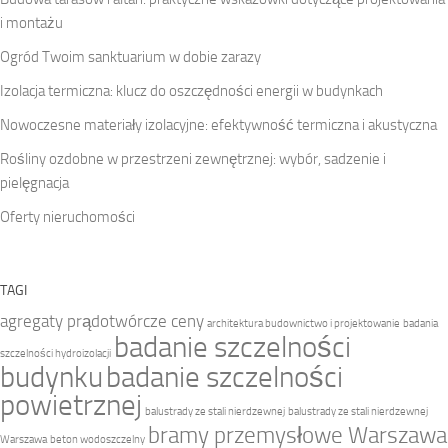
i montażu
Ogród Twoim sanktuarium w dobie zarazy
Izolacja termiczna: klucz do oszczędności energii w budynkach
Nowoczesne materiały izolacyjne: efektywność termiczna i akustyczna
Rośliny ozdobne w przestrzeni zewnętrznej: wybór, sadzenie i
pielęgnacja
Oferty nieruchomości
TAGI
agregaty prądotwórcze ceny
architektura budownictwo i projektowanie
badania
badanie szczelności
szczelności hydroizolacji
budynku
badanie szczelności
powietrznej
balustrady ze stali nierdzewnej
balustrady ze stali nierdzewnej
bramy przemysłowe Warszawa
Warszawa
beton wodoszczelny