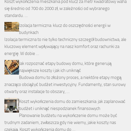
Koszt wykończenia mieszkania pod klucz za metr kwadratowy waha
się średnio od 700 do 2000 zł, w zależności od wybranego
standardu. …
Izolacja termiczna: klucz do oszczędności energii w
budynkach
Izolacja termiczna to nie tylko techniczny szczegół budownictwa, ale
kluczowy element wpływający na nasz komfort oraz rachunki za
energię. W dobie …
Jak rozpoznać etapy budowy domu, które generują
największe koszty i jak ich uniknąć
Budowa domu to złożony proces, a niektóre etapy mogą
znacząco obciążyć budżet inwestycyjny. Fundamenty, stan surowy
otwarty oraz instalacje to obszary, …
Koszt wykończenia domu do zamieszkania: jak zaplanować
budżet i uniknąć niespodzianek finansowych
Planowanie budżetu na wykończenie domu może być
trudnym zadaniem, zwłaszcza gdy nie wiemy, jakie koszty nas
czekają. Koszt wykończenia domu do …