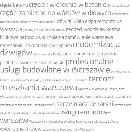
cięcie i wiercenie w betonie
cięcie betonu
Cynkowanie stali
części zamienne do wózków widłowych
deskowanie
dźwigi lublin
ekipa remontowa
fundamentów
diamentowe cięcie betonu
Warszawa
geodeci wodzisław
kostka
gabiony producent małopolskie
brukowa betonowa
kuchnie na zamówienie warszawa
modernizacja
mieszalniki do materiałów sypkich
dźwigów
osuszanie budynków piaseczno
obróbka stali
profesjonalne
podbitka świerk skandynawski
usługi budowlane w Warszawie
projektowanie
remont
konstrukcji stalowych
Projekty instalacji elektrycznych Trójmiasto
mieszkania warszawa
remont w mieszkaniu - oferty firm
Warszawa
rury stalowe
serwis bram przemysłowych
spawanie konstrukcji stalowych
toczenie cnc
uszczelniacz dekarski
Warszawa
toczenie stali
Tłoczenie stali
uszczelniacz
usługi remontowe
dekarski Lakma
usługi budowlane warszawa
warszawa
Warszawa - układanie kostki
wkład kominkowy stalowy czy żeliwny
wyburzenia Kraków
zasypywanie fundamentów Warszawa