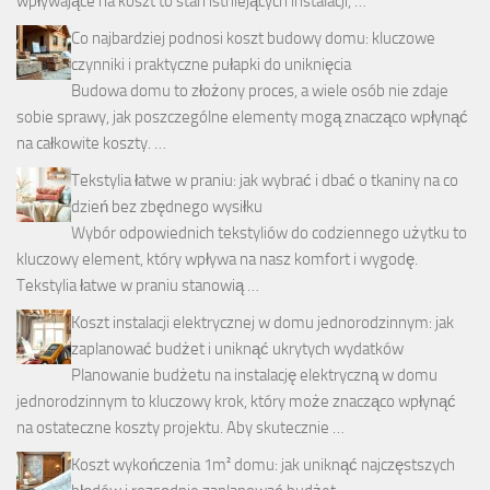
wpływające na koszt to stan istniejących instalacji, …
Co najbardziej podnosi koszt budowy domu: kluczowe
czynniki i praktyczne pułapki do uniknięcia
Budowa domu to złożony proces, a wiele osób nie zdaje
sobie sprawy, jak poszczególne elementy mogą znacząco wpłynąć
na całkowite koszty. …
Tekstylia łatwe w praniu: jak wybrać i dbać o tkaniny na co
dzień bez zbędnego wysiłku
Wybór odpowiednich tekstyliów do codziennego użytku to
kluczowy element, który wpływa na nasz komfort i wygodę.
Tekstylia łatwe w praniu stanowią …
Koszt instalacji elektrycznej w domu jednorodzinnym: jak
zaplanować budżet i uniknąć ukrytych wydatków
Planowanie budżetu na instalację elektryczną w domu
jednorodzinnym to kluczowy krok, który może znacząco wpłynąć
na ostateczne koszty projektu. Aby skutecznie …
Koszt wykończenia 1m² domu: jak uniknąć najczęstszych