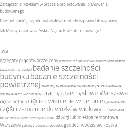
Zarządzanie ryzykiem w procesie projektowania i planowania
budowlanego
Remont podłóg: wybór materiałów i metody naprawy lub wymiany
Jak Maksymalizować Zyski z Najmu Krótkoterminowego?
TAGI
agregaty prądotwórcze ceny
architektura budownictwo i projektowanie
badania
badanie szczelności
szczelności hydroizolacji
budynku
badanie szczelności
powietrznej
balustrady ze stali nierdzewnej
balustrady ze stali nierdzewnej
bramy przemysłowe Warszawa
Warszawa
beton wodoszczelny
cięcie i wiercenie w betonie
cięcie betonu
Cynkowanie stali
części zamienne do wózków widłowych
deskowanie
dźwigi lublin
ekipa remontowa
fundamentów
diamentowe cięcie betonu
Warszawa
geodeci wodzisław
kostka
gabiony producent małopolskie