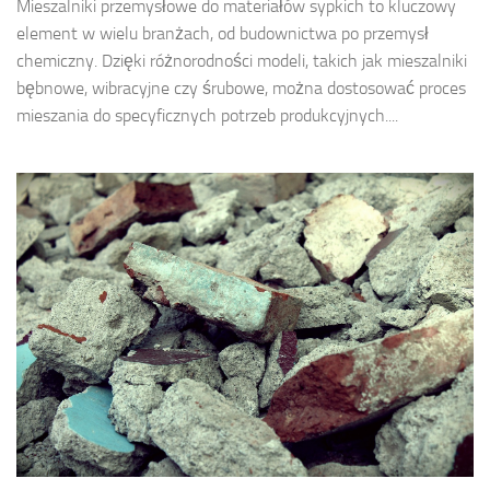
Mieszalniki przemysłowe do materiałów sypkich to kluczowy
element w wielu branżach, od budownictwa po przemysł
chemiczny. Dzięki różnorodności modeli, takich jak mieszalniki
bębnowe, wibracyjne czy śrubowe, można dostosować proces
mieszania do specyficznych potrzeb produkcyjnych....