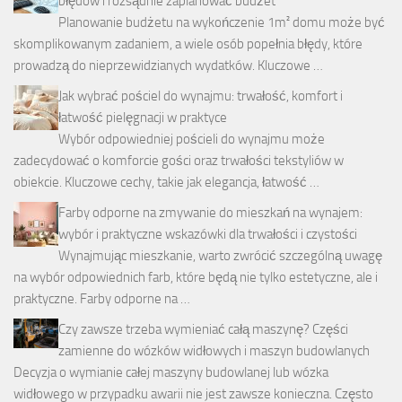
błędów i rozsądnie zaplanować budżet
Planowanie budżetu na wykończenie 1m² domu może być
skomplikowanym zadaniem, a wiele osób popełnia błędy, które
prowadzą do nieprzewidzianych wydatków. Kluczowe …
Jak wybrać pościel do wynajmu: trwałość, komfort i
łatwość pielęgnacji w praktyce
Wybór odpowiedniej pościeli do wynajmu może
zadecydować o komforcie gości oraz trwałości tekstyliów w
obiekcie. Kluczowe cechy, takie jak elegancja, łatwość …
Farby odporne na zmywanie do mieszkań na wynajem:
wybór i praktyczne wskazówki dla trwałości i czystości
Wynajmując mieszkanie, warto zwrócić szczególną uwagę
na wybór odpowiednich farb, które będą nie tylko estetyczne, ale i
praktyczne. Farby odporne na …
Czy zawsze trzeba wymieniać całą maszynę? Części
zamienne do wózków widłowych i maszyn budowlanych
Decyzja o wymianie całej maszyny budowlanej lub wózka
widłowego w przypadku awarii nie jest zawsze konieczna. Często