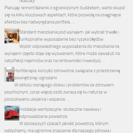
realizacji
Planując remont łazienki z ograniczonym budżetem, warto skupić
się na kilku kluczowych aspektach, które pozwolą na osiągnięcie
efektów bez nadwyrężania portfela. …
Standard mieszkania pod wynajem: jak wybrać trwałe i
funkcjonalne wyposażenie bez ryzyka błędów
Wybór odpowiedniego wyposażenia do mieszkania na
wynajem często staje się wyzwaniem, które może zaważyć na
satysfakcji najemców oraz na rentowności inwestycji. …
Hortiterapia: korzyści zdrowotne związane z przestrzenią
zewnętrzną i ogrodami
W obliczu rosnącego stresu i problemów ze zdrowiem
psychicznym, coraz więcej osób zwraca się ku naturze w
poszukiwaniu ukojenia i wsparcia. …
Instalacje wentylacyjne: skuteczne nawiewy i
odprowadzanie powietrza
W dzisiejszych czasach jakość powietrza, którym
oddychamy, ma ogromne znaczenie dla naszego zdrowia i