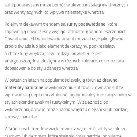
sufit podwieszany może pomóc w ukryciu instalacji elektrycznych
oraz wentylacyjnych, co wpływa na estetykę wnętrza.
Kolejnym ciekawym trendem są
sufity podświetlane
, które
zapewniają nowoczesny wygląd i atmosferę w pomieszczeniach.
Oświetlenie LED wbudowane w sufit może służyć jako główne
źródło światła lub jako element dekoracyjny, podkreślający
architekturę wnętrza. Tego rodzaju oświetlenie jest
energooszczędne i dostępne w różnych kolorach, co umożliwia
dopasowanie do stylu danego wnętrza.
W ostatnich latach na popularności zyskują również
drewno i
materiały naturalne
w wykończeniu sufitów. Drewniane sufity
wprowadzają ciepło i przytulność, będąc idealnym rozwiązaniem w
stylach skandynawskim i rustykalnym. W zależności od
wykończenia, drewno może nadać wnętrzu elegancki lub bardziej
surowy charakter.
Wśród innych trendów warto również wymienić sufity w kolorze
czarnym lub ciemnym, które stają się coraz bardziej popularne,