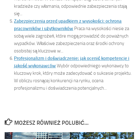
kradzieże czy włamania, odpowiednie zabezpieczenia stają
się...
Zabezpieczenia przed upadkiem z wysokości: ochrona
pracowników i użytkowników
Praca na wysokości niesie za
sobą wiele zagrożeń, które mogą prowadzić do poważnych
wypadków. Właściwe zabezpieczenia oraz środki ochrony
osobistej są kluczowe w...
Profesjonalizm i doświadczenie: jak ocenić kompetencje i
jakość wykonawców
Wybór odpowiedniego wykonawcy to
kluczowy krok, który może zadecydować o sukcesie projektu.
W obliczu rosnącej konkurencji na rynku, ocena
profesjonalizmu i doświadczenia potencjalnych...
MOŻESZ RÓWNIEŻ POLUBIĆ…