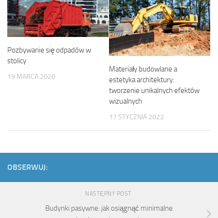
Pozbywanie się odpadów w
stolicy
Materiały budowlane a
19 MARCA 2020
estetyka architektury:
tworzenie unikalnych efektów
wizualnych
17 STYCZNIA 2022
OBSERWUJ:
NASTĘPNY POST
Budynki pasywne: jak osiągnąć minimalne