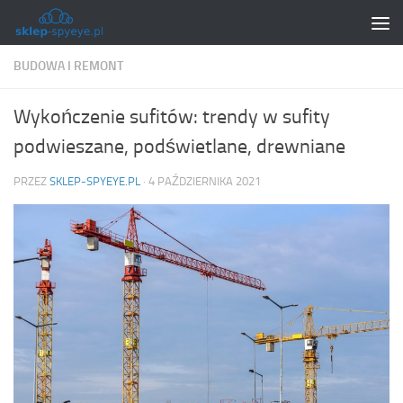
Skip to content
BUDOWA I REMONT
Wykończenie sufitów: trendy w sufity
podwieszane, podświetlane, drewniane
PRZEZ
SKLEP-SPYEYE.PL
·
4 PAŹDZIERNIKA 2021