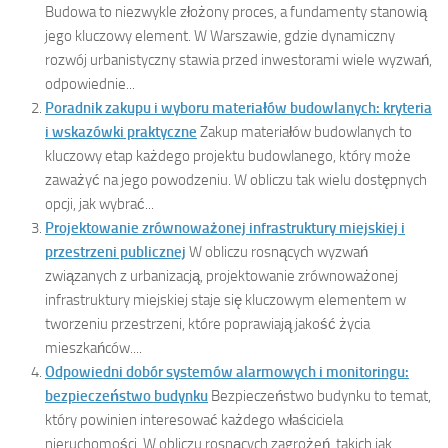
Budowa to niezwykle złożony proces, a fundamenty stanowią
jego kluczowy element. W Warszawie, gdzie dynamiczny
rozwój urbanistyczny stawia przed inwestorami wiele wyzwań,
odpowiednie...
Poradnik zakupu i wyboru materiałów budowlanych: kryteria
i wskazówki praktyczne
Zakup materiałów budowlanych to
kluczowy etap każdego projektu budowlanego, który może
zaważyć na jego powodzeniu. W obliczu tak wielu dostępnych
opcji, jak wybrać...
Projektowanie zrównoważonej infrastruktury miejskiej i
przestrzeni publicznej
W obliczu rosnących wyzwań
związanych z urbanizacją, projektowanie zrównoważonej
infrastruktury miejskiej staje się kluczowym elementem w
tworzeniu przestrzeni, które poprawiają jakość życia
mieszkańców....
Odpowiedni dobór systemów alarmowych i monitoringu:
bezpieczeństwo budynku
Bezpieczeństwo budynku to temat,
który powinien interesować każdego właściciela
nieruchomości. W obliczu rosnących zagrożeń, takich jak