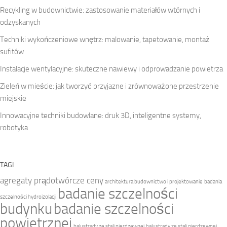
Recykling w budownictwie: zastosowanie materiałów wtórnych i
odzyskanych
Techniki wykończeniowe wnętrz: malowanie, tapetowanie, montaż
sufitów
Instalacje wentylacyjne: skuteczne nawiewy i odprowadzanie powietrza
Zieleń w mieście: jak tworzyć przyjazne i zrównoważone przestrzenie
miejskie
Innowacyjne techniki budowlane: druk 3D, inteligentne systemy,
robotyka
TAGI
agregaty prądotwórcze ceny
architektura budownictwo i projektowanie
badania
badanie szczelności
szczelności hydroizolacji
budynku
badanie szczelności
powietrznej
balustrady ze stali nierdzewnej
balustrady ze stali nierdzewnej