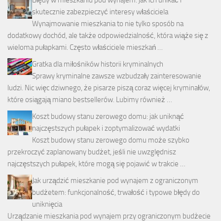
Błędy w mieszkaniu pod wynajem: jak ich unikać i
skutecznie zabezpieczyć interesy właściciela
Wynajmowanie mieszkania to nie tylko sposób na
dodatkowy dochód, ale także odpowiedzialność, która wiąże się z
wieloma pułapkami. Często właściciele mieszkań …
Gratka dla miłośników historii kryminalnych
Sprawy kryminalne zawsze wzbudzały zainteresowanie
ludzi. Nic więc dziwnego, że pisarze piszą coraz więcej kryminałów,
które osiągają miano bestsellerów. Lubimy również …
Koszt budowy stanu zerowego domu: jak uniknąć
najczęstszych pułapek i zoptymalizować wydatki
Koszt budowy stanu zerowego domu może szybko
przekroczyć zaplanowany budżet, jeśli nie uwzględnisz
najczęstszych pułapek, które mogą się pojawić w trakcie …
Jak urządzić mieszkanie pod wynajem z ograniczonym
budżetem: funkcjonalność, trwałość i typowe błędy do
uniknięcia
Urządzanie mieszkania pod wynajem przy ograniczonym budżecie