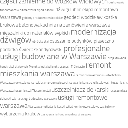
części zamienne do wózków widłowych
deskowanie
dźwigi lublin
ekipa remontowa
fundamentów
diamentowe cięcie betonu
Warszawa
geodeci wodzisław
kostka
gabiony producent małopolskie
brukowa betonowa
kuchnie na zamówienie warszawa
modernizacja
mieszalniki do materiałów sypkich
dźwigów
osuszanie budynków piaseczno
obróbka stali
profesjonalne
podbitka świerk skandynawski
usługi budowlane w Warszawie
projektowanie
remont
konstrukcji stalowych
Projekty instalacji elektrycznych Trójmiasto
mieszkania warszawa
remont w mieszkaniu - oferty firm
Warszawa
rury stalowe
serwis bram przemysłowych
spawanie konstrukcji stalowych
toczenie cnc
uszczelniacz dekarski
Warszawa
toczenie stali
Tłoczenie stali
uszczelniacz
usługi remontowe
dekarski Lakma
usługi budowlane warszawa
warszawa
Warszawa - układanie kostki
wkład kominkowy stalowy czy żeliwny
wyburzenia Kraków
zasypywanie fundamentów Warszawa