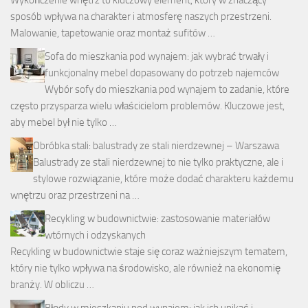
Wykończenie wnętrz to kluczowy element, który w znaczący
sposób wpływa na charakter i atmosferę naszych przestrzeni.
Malowanie, tapetowanie oraz montaż sufitów …
Sofa do mieszkania pod wynajem: jak wybrać trwały i
funkcjonalny mebel dopasowany do potrzeb najemców
Wybór sofy do mieszkania pod wynajem to zadanie, które
często przysparza wielu właścicielom problemów. Kluczowe jest,
aby mebel był nie tylko …
Obróbka stali: balustrady ze stali nierdzewnej – Warszawa
Balustrady ze stali nierdzewnej to nie tylko praktyczne, ale i
stylowe rozwiązanie, które może dodać charakteru każdemu
wnętrzu oraz przestrzeni na …
Recykling w budownictwie: zastosowanie materiałów
wtórnych i odzyskanych
Recykling w budownictwie staje się coraz ważniejszym tematem,
który nie tylko wpływa na środowisko, ale również na ekonomię
branży. W obliczu …