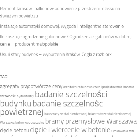
Remont tarasów i balkonów: odnowienie przestrzeni relaksu na
świeżym powietrzu
Instalacje automatyki domowej: wygoda i inteligentne sterowanie
Ile kosztuje ogrodzenie gabionowe? Ogrodzenia z gabionów w dobrej
cenie – producent małopolskie
Usuń stary budynek – wyburzenia Kraków. Cegła z rozbiórki
TAGI
agregaty prądotwórcze ceny
architektura budownictwo i projektowanie
badania
badanie szczelności
szczelności hydroizolacji
budynku
badanie szczelności
powietrznej
balustrady ze stali nierdzewnej
balustrady ze stali nierdzewnej
bramy przemysłowe Warszawa
Warszawa
beton wodoszczelny
cięcie i wiercenie w betonie
cięcie betonu
Cynkowanie stali