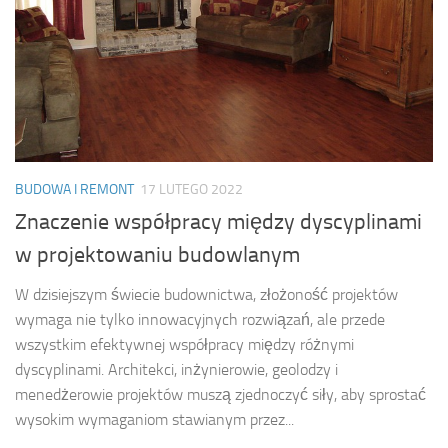
BUDOWA I REMONT
17 LUTEGO 2022
Znaczenie współpracy między dyscyplinami
w projektowaniu budowlanym
W dzisiejszym świecie budownictwa, złożoność projektów
wymaga nie tylko innowacyjnych rozwiązań, ale przede
wszystkim efektywnej współpracy między różnymi
dyscyplinami. Architekci, inżynierowie, geolodzy i
menedżerowie projektów muszą zjednoczyć siły, aby sprostać
wysokim wymaganiom stawianym przez...