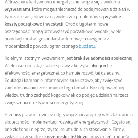
Wdrażanie efektywności energetycznej wiąże się z wieloma
wyzwaniami
, które mogą zniechęcać do podejmowania działań w
tym zakresie. Jednym z największych problemów są
wysokie
koszty początkowe inwestycji
. Choć długoterminowe
oszczędności mogą przewyższyć początkowe wydatki, wiele
przedsiębiorstw i gospodarstw domowych rezygnuje z
modernizacji z powodu ograniczonego
budżetu
.
Kolejnym istotnym wyzwaniem jest
brak świadomości społecznej
.
Wiele osób nie zdaje sobie sprawy z korzyści płynących z
efektywności energetycznej, co hamuje rozwój tej dziedziny.
Edukacja i kampanie informacyjne są kluczowe, aby zwiększyć
zainteresowanie i zrozumienie tego tematu. Bez odpowiedniej
wiedzy, trudno zachęcić kogokolwiek do podjęcia działań na rzecz
zwiększenia efektywności energetycznej.
Przepisy prawne również odgrywają znaczącą rolę w kształtowaniu
skuteczności implementacji rozwiązań energetycznych. Często są
one złożone i nieprzejrzyste, co utrudnia ich stosowanie. Firmy,
zwłaszcza w sektorze
przemysłu ciężkiego
, mogą mieć trudności