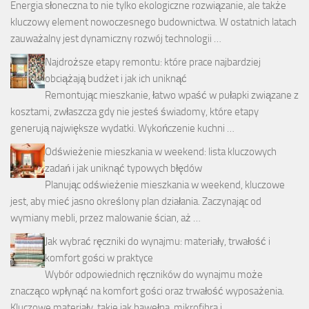
Energia słoneczna to nie tylko ekologiczne rozwiązanie, ale także
kluczowy element nowoczesnego budownictwa. W ostatnich latach
zauważalny jest dynamiczny rozwój technologii …
Najdroższe etapy remontu: które prace najbardziej
obciążają budżet i jak ich uniknąć
Remontując mieszkanie, łatwo wpaść w pułapki związane z
kosztami, zwłaszcza gdy nie jesteś świadomy, które etapy
generują największe wydatki. Wykończenie kuchni …
Odświeżenie mieszkania w weekend: lista kluczowych
zadań i jak uniknąć typowych błędów
Planując odświeżenie mieszkania w weekend, kluczowe
jest, aby mieć jasno określony plan działania. Zaczynając od
wymiany mebli, przez malowanie ścian, aż …
Jak wybrać ręczniki do wynajmu: materiały, trwałość i
komfort gości w praktyce
Wybór odpowiednich ręczników do wynajmu może
znacząco wpłynąć na komfort gości oraz trwałość wyposażenia.
Kluczowe materiały, takie jak bawełna, mikrofibra i …