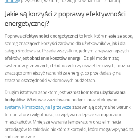
budowy
przyszłości, w której rozwój jest w harmonii z naturą.
Jakie są korzyści z poprawy efektywności
energetycznej?
Poprawa
efektywności energetycznej
to krok, który niesie ze sobą
szereg znaczących korzyści zarówno dla użytkowników, jak i dla
całego środowiska. Przede wszystkim, jednym z najważniejszych
efektów jest
obniżenie kosztów energii
. Dzięki modernizacji
systemów grzewczych, chłodniczych czy oświetleniowych, można
znacząco zmniejszyć rachunki za energię, co przekłada się na
znaczne oszczędności w domowych budżetach.
Drugim istotnym aspektem jest
wzrost komfortu użytkowania
budynków
. Właściwie zaizolowane budynki oraz efektywne
systemy klimatyzacyjne i grzewcze
zapewniają optymalne warunki
temperatury i wilgotności, co wpływa na lepsze samopoczucie
mieszkańców. Mniejsze wahania temperatury oraz eliminacja
przeciągów to zaledwie niektóre z korzyści, które mogą wpłynąć na
codzienne życie.