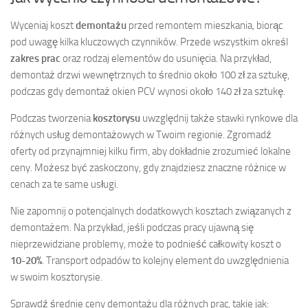
Wyceniaj koszt
demontażu
przed remontem mieszkania, biorąc
pod uwagę kilka kluczowych czynników. Przede wszystkim określ
zakres prac
oraz rodzaj elementów do usunięcia. Na przykład,
demontaż drzwi wewnętrznych to średnio około 100 zł za sztukę,
podczas gdy demontaż okien PCV wynosi około 140 zł za sztukę.
Podczas tworzenia
kosztorysu
uwzględnij także stawki rynkowe dla
różnych usług demontażowych w Twoim regionie. Zgromadź
oferty od przynajmniej kilku firm, aby dokładnie zrozumieć lokalne
ceny. Możesz być zaskoczony, gdy znajdziesz znaczne różnice w
cenach za te same usługi.
Nie zapomnij o potencjalnych dodatkowych kosztach związanych z
demontażem. Na przykład, jeśli podczas pracy ujawną się
nieprzewidziane problemy, może to podnieść całkowity koszt o
10-20%
. Transport odpadów to kolejny element do uwzględnienia
w swoim kosztorysie.
Sprawdź średnie ceny demontażu dla różnych prac, takie jak: