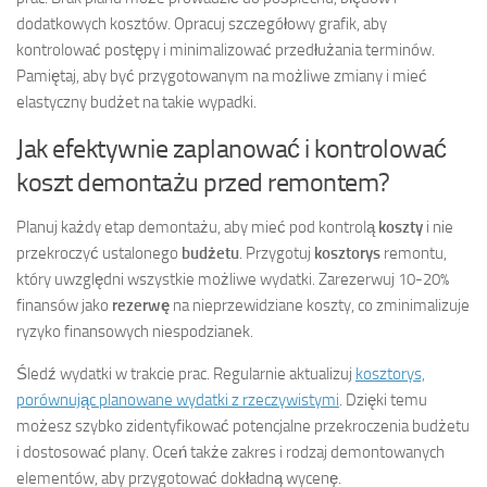
dodatkowych kosztów. Opracuj szczegółowy grafik, aby
kontrolować postępy i minimalizować przedłużania terminów.
Pamiętaj, aby być przygotowanym na możliwe zmiany i mieć
elastyczny budżet na takie wypadki.
Jak efektywnie zaplanować i kontrolować
koszt demontażu przed remontem?
Planuj każdy etap demontażu, aby mieć pod kontrolą
koszty
i nie
przekroczyć ustalonego
budżetu
. Przygotuj
kosztorys
remontu,
który uwzględni wszystkie możliwe wydatki. Zarezerwuj 10-20%
finansów jako
rezerwę
na nieprzewidziane koszty, co zminimalizuje
ryzyko finansowych niespodzianek.
Śledź wydatki w trakcie prac. Regularnie aktualizuj
kosztorys,
porównując planowane wydatki z rzeczywistymi
. Dzięki temu
możesz szybko zidentyfikować potencjalne przekroczenia budżetu
i dostosować plany. Oceń także zakres i rodzaj demontowanych
elementów, aby przygotować dokładną wycenę.