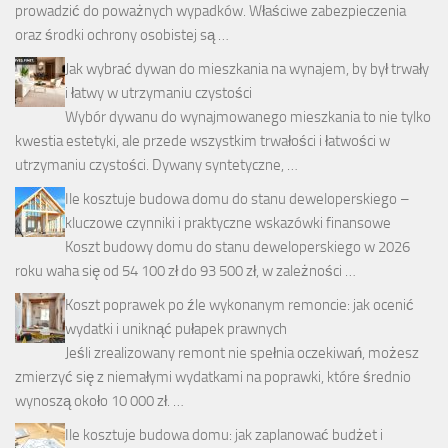
prowadzić do poważnych wypadków. Właściwe zabezpieczenia
oraz środki ochrony osobistej są …
Jak wybrać dywan do mieszkania na wynajem, by był trwały
i łatwy w utrzymaniu czystości
Wybór dywanu do wynajmowanego mieszkania to nie tylko
kwestia estetyki, ale przede wszystkim trwałości i łatwości w
utrzymaniu czystości. Dywany syntetyczne, …
Ile kosztuje budowa domu do stanu deweloperskiego –
kluczowe czynniki i praktyczne wskazówki finansowe
Koszt budowy domu do stanu deweloperskiego w 2026
roku waha się od 54 100 zł do 93 500 zł, w zależności …
Koszt poprawek po źle wykonanym remoncie: jak ocenić
wydatki i uniknąć pułapek prawnych
Jeśli zrealizowany remont nie spełnia oczekiwań, możesz
zmierzyć się z niemałymi wydatkami na poprawki, które średnio
wynoszą około 10 000 zł. …
Ile kosztuje budowa domu: jak zaplanować budżet i