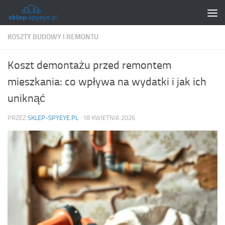
Skip to content
KOSZTY BUDOWY I REMONTU
Koszt demontażu przed remontem
mieszkania: co wpływa na wydatki i jak ich
uniknąć
PRZEZ
SKLEP-SPYEYE.PL
·
18 KWIETNIA 2026