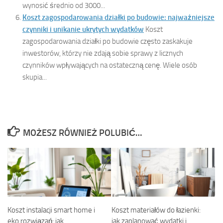
wynosić średnio od 3000...
Koszt zagospodarowania działki po budowie: najważniejsze
czynniki i unikanie ukrytych wydatków
Koszt
zagospodarowania działki po budowie często zaskakuje
inwestorów, którzy nie zdają sobie sprawy z licznych
czynników wpływających na ostateczną cenę. Wiele osób
skupia...
MOŻESZ RÓWNIEŻ POLUBIĆ…
Koszt instalacji smart home i
Koszt materiałów do łazienki:
eko rozwiązań: jak
jak zaplanować wydatki i