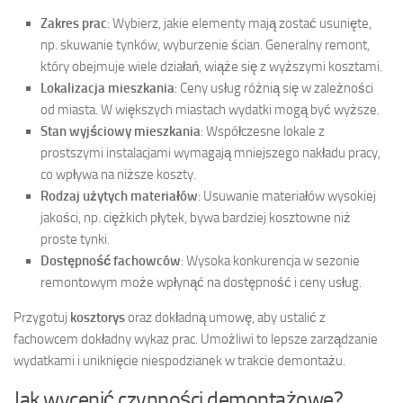
Zakres prac
: Wybierz, jakie elementy mają zostać usunięte,
np. skuwanie tynków, wyburzenie ścian. Generalny remont,
który obejmuje wiele działań, wiąże się z wyższymi kosztami.
Lokalizacja mieszkania
: Ceny usług różnią się w zależności
od miasta. W większych miastach wydatki mogą być wyższe.
Stan wyjściowy mieszkania
: Współczesne lokale z
prostszymi instalacjami wymagają mniejszego nakładu pracy,
co wpływa na niższe koszty.
Rodzaj użytych materiałów
: Usuwanie materiałów wysokiej
jakości, np. ciężkich płytek, bywa bardziej kosztowne niż
proste tynki.
Dostępność fachowców
: Wysoka konkurencja w sezonie
remontowym może wpłynąć na dostępność i ceny usług.
Przygotuj
kosztorys
oraz dokładną umowę, aby ustalić z
fachowcem dokładny wykaz prac. Umożliwi to lepsze zarządzanie
wydatkami i uniknięcie niespodzianek w trakcie demontażu.
Jak wycenić czynności demontażowe?