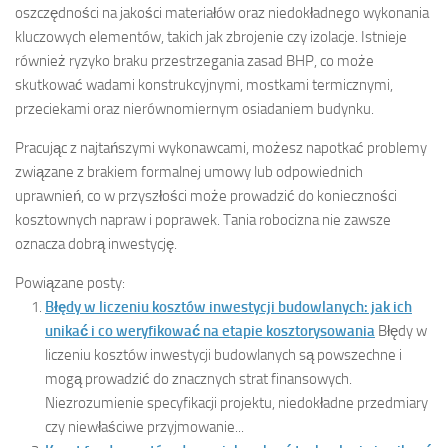
oszczędności na jakości materiałów oraz niedokładnego wykonania
kluczowych elementów, takich jak zbrojenie czy izolacje. Istnieje
również ryzyko braku przestrzegania zasad BHP, co może
skutkować wadami konstrukcyjnymi, mostkami termicznymi,
przeciekami oraz nierównomiernym osiadaniem budynku.
Pracując z najtańszymi wykonawcami, możesz napotkać problemy
związane z brakiem formalnej umowy lub odpowiednich
uprawnień, co w przyszłości może prowadzić do konieczności
kosztownych napraw i poprawek. Tania robocizna nie zawsze
oznacza dobrą inwestycję.
Powiązane posty:
Błędy w liczeniu kosztów inwestycji budowlanych: jak ich
unikać i co weryfikować na etapie kosztorysowania
Błędy w
liczeniu kosztów inwestycji budowlanych są powszechne i
mogą prowadzić do znacznych strat finansowych.
Niezrozumienie specyfikacji projektu, niedokładne przedmiary
czy niewłaściwe przyjmowanie...