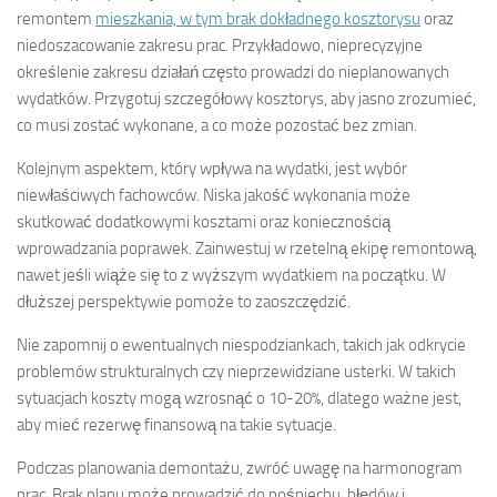
remontem
mieszkania, w tym brak dokładnego kosztorysu
oraz
niedoszacowanie zakresu prac. Przykładowo, nieprecyzyjne
określenie zakresu działań często prowadzi do nieplanowanych
wydatków. Przygotuj szczegółowy kosztorys, aby jasno zrozumieć,
co musi zostać wykonane, a co może pozostać bez zmian.
Kolejnym aspektem, który wpływa na wydatki, jest wybór
niewłaściwych fachowców. Niska jakość wykonania może
skutkować dodatkowymi kosztami oraz koniecznością
wprowadzania poprawek. Zainwestuj w rzetelną ekipę remontową,
nawet jeśli wiąże się to z wyższym wydatkiem na początku. W
dłuższej perspektywie pomoże to zaoszczędzić.
Nie zapomnij o ewentualnych niespodziankach, takich jak odkrycie
problemów strukturalnych czy nieprzewidziane usterki. W takich
sytuacjach koszty mogą wzrosnąć o 10-20%, dlatego ważne jest,
aby mieć rezerwę finansową na takie sytuacje.
Podczas planowania demontażu, zwróć uwagę na harmonogram
prac. Brak planu może prowadzić do pośpiechu, błędów i