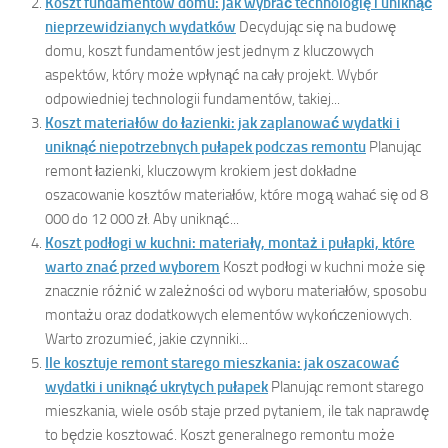
Koszt fundamentów domu: jak wybrać technologię i uniknąć
nieprzewidzianych wydatków
Decydując się na budowę
domu, koszt fundamentów jest jednym z kluczowych
aspektów, który może wpłynąć na cały projekt. Wybór
odpowiedniej technologii fundamentów, takiej...
Koszt materiałów do łazienki: jak zaplanować wydatki i
uniknąć niepotrzebnych pułapek podczas remontu
Planując
remont łazienki, kluczowym krokiem jest dokładne
oszacowanie kosztów materiałów, które mogą wahać się od 8
000 do 12 000 zł. Aby uniknąć...
Koszt podłogi w kuchni: materiały, montaż i pułapki, które
warto znać przed wyborem
Koszt podłogi w kuchni może się
znacznie różnić w zależności od wyboru materiałów, sposobu
montażu oraz dodatkowych elementów wykończeniowych.
Warto zrozumieć, jakie czynniki...
Ile kosztuje remont starego mieszkania: jak oszacować
wydatki i uniknąć ukrytych pułapek
Planując remont starego
mieszkania, wiele osób staje przed pytaniem, ile tak naprawdę
to będzie kosztować. Koszt generalnego remontu może