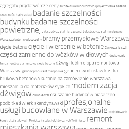
agregaty prądotwórcze ceny
architektura budownictwo i projektowanie
badania
badanie szczelności
szczelności hydroizolacji
budynku
badanie szczelności
powietrznej
balustrady ze stali nierdzewnej
balustrady ze stali nierdzewnej
bramy przemysłowe Warszawa
Warszawa
beton wodoszczelny
cięcie i wiercenie w betonie
cięcie betonu
Cynkowanie stali
części zamienne do wózków widłowych
deskowanie
dźwigi lublin
ekipa remontowa
fundamentów
diamentowe cięcie betonu
Warszawa
geodeci wodzisław
kostka
gabiony producent małopolskie
brukowa betonowa
kuchnie na zamówienie warszawa
modernizacja
mieszalniki do materiałów sypkich
dźwigów
osuszanie budynków piaseczno
obróbka stali
profesjonalne
podbitka świerk skandynawski
usługi budowlane w Warszawie
projektowanie
remont
konstrukcji stalowych
Projekty instalacji elektrycznych Trójmiasto
mieszkania warszawa