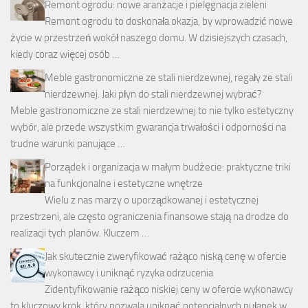
Remont ogrodu: nowe aranżacje i pielęgnacja zieleni
Remont ogrodu to doskonała okazja, by wprowadzić nowe
życie w przestrzeń wokół naszego domu. W dzisiejszych czasach,
kiedy coraz więcej osób …
Meble gastronomiczne ze stali nierdzewnej, regały ze stali
nierdzewnej. Jaki płyn do stali nierdzewnej wybrać?
Meble gastronomiczne ze stali nierdzewnej to nie tylko estetyczny
wybór, ale przede wszystkim gwarancja trwałości i odporności na
trudne warunki panujące …
Porządek i organizacja w małym budżecie: praktyczne triki
na funkcjonalne i estetyczne wnętrze
Wielu z nas marzy o uporządkowanej i estetycznej
przestrzeni, ale często ograniczenia finansowe stają na drodze do
realizacji tych planów. Kluczem …
Jak skutecznie zweryfikować rażąco niską cenę w ofercie
wykonawcy i uniknąć ryzyka odrzucenia
Zidentyfikowanie rażąco niskiej ceny w ofercie wykonawcy
to kluczowy krok, który pozwala uniknąć potencjalnych pułapek w