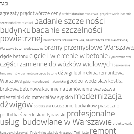
TAGI
agregaty prądotwórcze ceny
architektura budownictwo i projektowanie
badania
badanie szczelności
szczelności hydroizolacji
budynku
badanie szczelności
powietrznej
balustrady ze stali nierdzewnej
balustrady ze stali nierdzewnej
bramy przemysłowe Warszawa
Warszawa
beton wodoszczelny
cięcie i wiercenie w betonie
cięcie betonu
Cynkowanie stali
części zamienne do wózków widłowych
deskowanie
dźwigi lublin
ekipa remontowa
fundamentów
diamentowe cięcie betonu
Warszawa
geodeci wodzisław
kostka
gabiony producent małopolskie
brukowa betonowa
kuchnie na zamówienie warszawa
modernizacja
mieszalniki do materiałów sypkich
dźwigów
osuszanie budynków piaseczno
obróbka stali
profesjonalne
podbitka świerk skandynawski
usługi budowlane w Warszawie
projektowanie
remont
konstrukcji stalowych
Projekty instalacji elektrycznych Trójmiasto