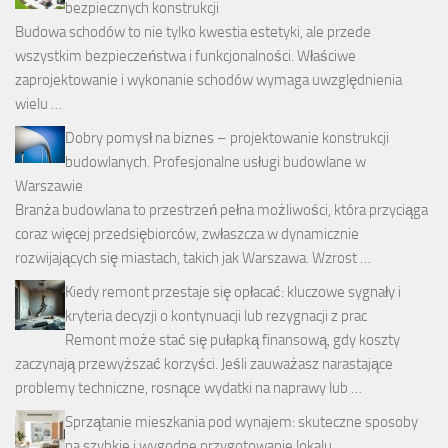
bezpiecznych konstrukcji
Budowa schodów to nie tylko kwestia estetyki, ale przede
wszystkim bezpieczeństwa i funkcjonalności. Właściwe
zaprojektowanie i wykonanie schodów wymaga uwzględnienia
wielu …
Dobry pomysł na biznes – projektowanie konstrukcji
budowlanych. Profesjonalne usługi budowlane w
Warszawie
Branża budowlana to przestrzeń pełna możliwości, która przyciąga
coraz więcej przedsiębiorców, zwłaszcza w dynamicznie
rozwijających się miastach, takich jak Warszawa. Wzrost …
Kiedy remont przestaje się opłacać: kluczowe sygnały i
kryteria decyzji o kontynuacji lub rezygnacji z prac
Remont może stać się pułapką finansową, gdy koszty
zaczynają przewyższać korzyści. Jeśli zauważasz narastające
problemy techniczne, rosnące wydatki na naprawy lub …
Sprzątanie mieszkania pod wynajem: skuteczne sposoby
na szybkie i wygodne przygotowanie lokalu