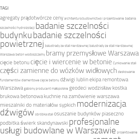
TAGI
agregaty prądotwórcze ceny
architektura budownictwo i projektowanie
badania
badanie szczelności
szczelności hydroizolacji
budynku
badanie szczelności
powietrznej
balustrady ze stali nierdzewnej
balustrady ze stali nierdzewnej
bramy przemysłowe Warszawa
Warszawa
beton wodoszczelny
cięcie i wiercenie w betonie
cięcie betonu
Cynkowanie stali
części zamienne do wózków widłowych
deskowanie
dźwigi lublin
ekipa remontowa
fundamentów
diamentowe cięcie betonu
Warszawa
geodeci wodzisław
kostka
gabiony producent małopolskie
brukowa betonowa
kuchnie na zamówienie warszawa
modernizacja
mieszalniki do materiałów sypkich
dźwigów
osuszanie budynków piaseczno
obróbka stali
profesjonalne
podbitka świerk skandynawski
usługi budowlane w Warszawie
projektowanie