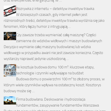
oraz efektywność energetyczną. W …
Rozrywka z internetu – detektyw inwektyw trawka
W dzisiejszych czasach, gdy internet pełen jest
różnorodnych treści, detektyw inwektyw trawka wyróżnia się jako
fenomen, który łączy humor z intrygującą …
Czy zawsze trzeba wymieniać całą maszynę? Części
zamienne do wózków widłowych i maszyn budowlanych
Decyzja o wymianie całej maszyny budowlanej lub wózka
widłowego w przypadku awarii nie jest zawsze konieczna. Często
wystarczy naprawić jedynie uszkodzoną …
Ile kosztuje budowa domu 100 m²: kluczowe etapy,
technologie i czynniki wpływające na budżet
Budowa domu o powierzchni 100 m² to złożony proces, w
którym wiele czynników wpływa na ostateczny koszt. Kosztorys
budowy może się …
Firma budowlana. Deskowanie i hydroizolacja
fundamentów, zasypywanie fundamentów Warszawa