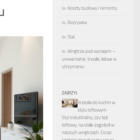
u
Koszty budowy i remontu
Rozrywka
Stal
Wnętrze pod wynajem –
uniwersalne, trwałe, łatwe w
utrzymaniu
ZAJRZYJ
Krzesła do kuchni w
stylu loftowym
Styl industrialny, czy też
loftowy, na stałe zagościł w
naszych wnętrzach. Coraz
częściej decydujemy się na