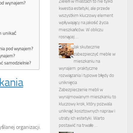
Zieleń w miastach to nie tylko
 pod wynajem?
kwestia estetyki, ale przede
wszystkim kluczowy element
wpływający na jakość życia
mieszkańców. W obliczu
h unikać
rosnącej …
Jak skutecznie
ania pod wynajem?
zabezpieczyć meble w
wynajem?
mieszkaniu na
ać samodzielnie?
wynajem: praktyczne
rozwiązania i typowe błędy do
kania
uniknięcia
Zabezpieczenie mebli w
wynajmowanym mieszkaniu to
kluczowy krok, który pozwala
uniknąć kosztownych napraw i
utraty ich estetyki. Warto
postawić na trwałe …
anej organizacji.