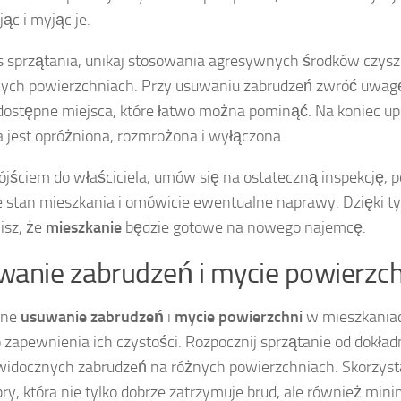
ąc i myjąc je.
 sprzątania, unikaj stosowania agresywnych środków czys
nych powierzchniach. Przy usuwaniu zabrudzeń zwróć uwag
dostępne miejsca, które łatwo można pominąć. Na koniec upe
 jest opróżniona, rozmrożona i wyłączona.
ójściem do właściciela, umów się na ostateczną inspekcję, p
e stan mieszkania i omówicie ewentualne naprawy. Dzięki 
isz, że
mieszkanie
będzie gotowe na nowego najemcę.
anie zabrudzeń i mycie powierzch
zne
usuwanie zabrudzeń
i
mycie powierzchni
w mieszkania
o zapewnienia ich czystości. Rozpocznij sprzątanie od dokład
 widocznych zabrudzeń na różnych powierzchniach. Skorzystaj
bry, która nie tylko dobrze zatrzymuje brud, ale również mini