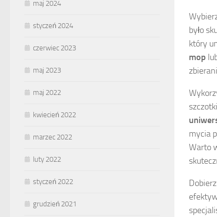
maj 2024
Wybier
styczeń 2024
było sk
który u
czerwiec 2023
mop
lub
zbieran
maj 2023
Wykorz
maj 2022
szczotk
kwiecień 2022
uniwers
mycia p
marzec 2022
Warto w
luty 2022
skutecz
styczeń 2022
Dobierz
efektyw
grudzień 2021
specjal