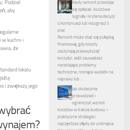
u. Podziel
Kiedy remont przestaje
się opłacać: kluczowe
eń, aby
sygnały i kryteria decyzji
o kontynuacji lub rezygnacji z
prac
Regularne
Remont może stać się pułapką
 w kuchni i
finansową, gdy koszty
rawia, że
zaczynają przewyższać
korzyści. Jeśli zauważasz
narastające problemy
tandard lokalu
techniczne, rosnące wydatki na
gażuj
naprawy lub …
s i zwiększy jego
Jak skutecznie
przewidzieć i
ograniczyć wzrost
i wybrać
kosztów w trakcie budowy –
praktyczne strategie i
 wynajem?
najczęstsze błędy do uniknięcia