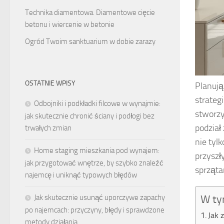
Technika diamentowa. Diamentowe cięcie
betonu i wiercenie w betonie
Ogród Twoim sanktuarium w dobie zarazy
OSTATNIE WPISY
Planują
strateg
Odbojniki i podkładki filcowe w wynajmie:
stworzy
jak skutecznie chronić ściany i podłogi bez
podział
trwałych zmian
nie tyl
Home staging mieszkania pod wynajem:
przyszł
jak przygotować wnętrze, by szybko znaleźć
sprząta
najemcę i uniknąć typowych błędów
W ty
Jak skutecznie usunąć uporczywe zapachy
po najemcach: przyczyny, błędy i sprawdzone
Jak 
metody działania