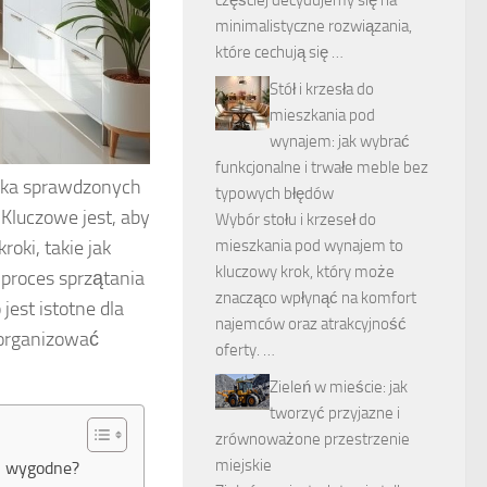
minimalistyczne rozwiązania,
które cechują się …
Stół i krzesła do
mieszkania pod
wynajem: jak wybrać
funkcjonalne i trwałe meble bez
ilka sprawdzonych
typowych błędów
 Kluczowe jest, aby
Wybór stołu i krzeseł do
oki, takie jak
mieszkania pod wynajem to
kluczowy krok, który może
proces sprzątania
znacząco wpłynąć na komfort
jest istotne dla
najemców oraz atrakcyjność
zorganizować
oferty. …
Zieleń w mieście: jak
tworzyć przyjazne i
zrównoważone przestrzenie
miejskie
 i wygodne?