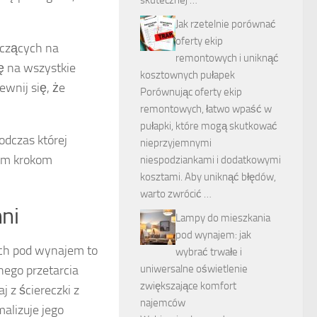
Jak rzetelnie porównać
oferty ekip
zczących na
remontowych i uniknąć
ę na wszystkie
kosztownych pułapek
wnij się, że
Porównując oferty ekip
remontowych, łatwo wpaść w
pułapki, które mogą skutkować
odczas której
nieprzyjemnymi
tym krokom
niespodziankami i dodatkowymi
kosztami. Aby uniknąć błędów,
warto zwrócić …
ni
Lampy do mieszkania
pod wynajem: jak
ch pod wynajem to
wybrać trwałe i
nego przetarcia
uniwersalne oświetlenie
zwiększające komfort
 z ściereczki z
najemców
malizuje jego