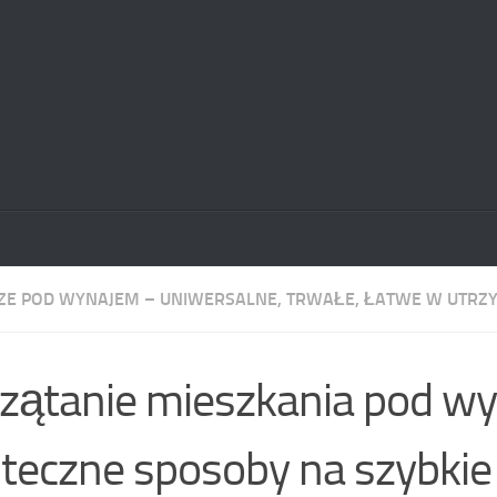
E POD WYNAJEM – UNIWERSALNE, TRWAŁE, ŁATWE W UTRZ
zątanie mieszkania pod w
teczne sposoby na szybkie 