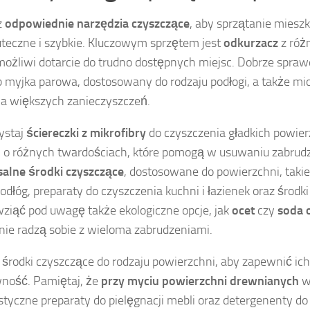
z
odpowiednie narzędzia czyszczące
, aby sprzątanie mies
uteczne i szybkie. Kluczowym sprzętem jest
odkurzacz
z róż
możliwi dotarcie do trudno dostępnych miejsc. Dobrze spraw
 myjka parowa, dostosowany do rodzaju podłogi, a także mio
ia większych zanieczyszczeń.
ystaj
ściereczki z mikrofibry
do czyszczenia gładkich powierz
i o różnych twardościach, które pomogą w usuwaniu zabrudz
alne środki czyszczące
, dostosowane do powierzchni, takie
odłóg, preparaty do czyszczenia kuchni i łazienek oraz środki
ziąć pod uwagę także ekologiczne opcje, jak
ocet
czy
soda 
nie radzą sobie z wieloma zabrudzeniami.
 środki czyszczące do rodzaju powierzchni, aby zapewnić ic
ność. Pamiętaj, że
przy myciu powierzchni drewnianych
w
istyczne preparaty do pielęgnacji mebli oraz detergenenty do