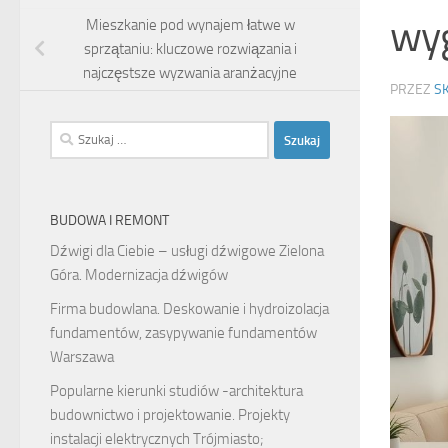
wyg
Mieszkanie pod wynajem łatwe w
sprzątaniu: kluczowe rozwiązania i
najczęstsze wyzwania aranżacyjne
PRZEZ
S
Szukaj:
BUDOWA I REMONT
Dźwigi dla Ciebie – usługi dźwigowe Zielona
Góra. Modernizacja dźwigów
Firma budowlana. Deskowanie i hydroizolacja
fundamentów, zasypywanie fundamentów
Warszawa
Popularne kierunki studiów -architektura
budownictwo i projektowanie. Projekty
instalacji elektrycznych Trójmiasto;