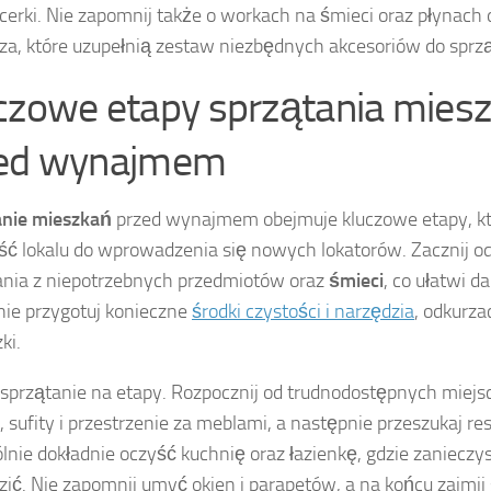
icerki. Nie zapomnij także o workach na śmieci oraz płynach
za, które uzupełnią zestaw niezbędnych akcesoriów do sprzą
czowe etapy sprzątania miesz
ed wynajmem
anie mieszkań
przed wynajmem obejmuje kluczowe etapy, kt
ć lokalu do wprowadzenia się nowych lokatorów. Zacznij od
nia z niepotrzebnych przedmiotów oraz
śmieci
, co ułatwi d
ie przygotuj konieczne
środki czystości i narzędzia
, odkurza
ki.
 sprzątanie na etapy. Rozpocznij od trudnodostępnych miejsc,
 sufity i przestrzenie za meblami, a następnie przeszukaj res
lnie dokładnie oczyść kuchnię oraz łazienkę, gdzie zaniecz
ić. Nie zapomnij umyć okien i parapetów, a na końcu zajmij 