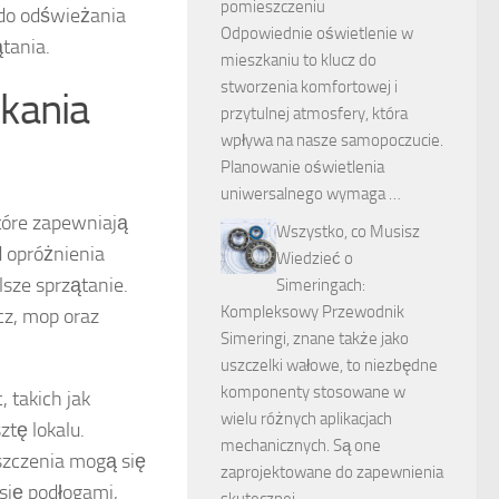
pomieszczeniu
 do odświeżania
Odpowiednie oświetlenie w
tania.
mieszkaniu to klucz do
stworzenia komfortowej i
kania
przytulnej atmosfery, która
wpływa na nasze samopoczucie.
Planowanie oświetlenia
uniwersalnego wymaga …
óre zapewniają
Wszystko, co Musisz
 opróżnienia
Wiedzieć o
alsze sprzątanie.
Simeringach:
Kompleksowy Przewodnik
cz, mop oraz
Simeringi, znane także jako
uszczelki wałowe, to niezbędne
komponenty stosowane w
 takich jak
wielu różnych aplikacjach
ztę lokalu.
mechanicznych. Są one
yszczenia mogą się
zaprojektowane do zapewnienia
się podłogami,
skutecznej …