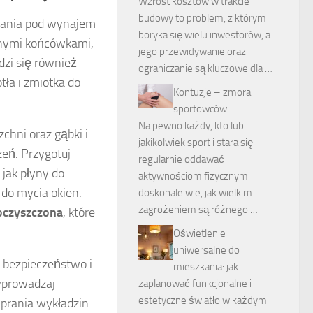
Wzrost kosztów w trakcie
budowy to problem, z którym
zkania pod wynajem
boryka się wielu inwestorów, a
nymi końcówkami,
jego przewidywanie oraz
dzi się również
ograniczanie są kluczowe dla …
tła i zmiotka do
Kontuzje – zmora
sportowców
Na pewno każdy, kto lubi
chni oraz gąbki i
jakikolwiek sport i stara się
eń. Przygotuj
regularnie oddawać
 jak płyny do
aktywnościom fizycznym
 do mycia okien.
doskonale wie, jak wielkim
zagrożeniem są różnego …
oczyszczona
, które
Oświetlenie
uniwersalne do
h bezpieczeństwo i
mieszkania: jak
prowadzaj
zaplanować funkcjonalne i
estetyczne światło w każdym
 prania wykładzin