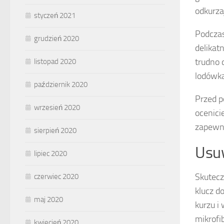
odkurzaj
styczeń 2021
Podczas
grudzień 2020
delikat
trudno 
listopad 2020
lodówka
październik 2020
Przed p
wrzesień 2020
ocenici
zapewn
sierpień 2020
Usuw
lipiec 2020
Skutec
czerwiec 2020
klucz d
maj 2020
kurzu i
mikrofi
kwiecień 2020