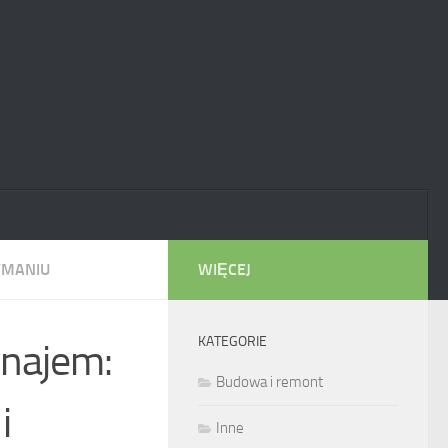
YMANIU
WIĘCEJ
KATEGORIE
ynajem:
Budowa i remont
i
Inne