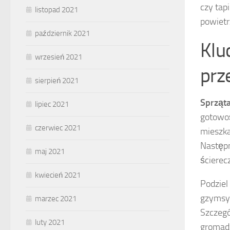
czy tap
listopad 2021
powietr
październik 2021
Klu
wrzesień 2021
prz
sierpień 2021
Sprząt
lipiec 2021
gotowoś
czerwiec 2021
mieszka
Następn
maj 2021
ścierecz
kwiecień 2021
Podziel
gzymsy,
marzec 2021
Szczegó
luty 2021
gromadz