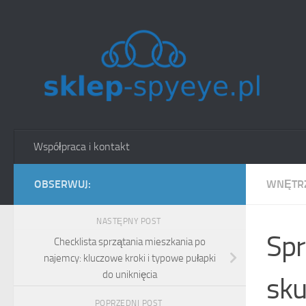
Skip to content
Współpraca i kontakt
OBSERWUJ:
WNĘTRZ
NASTĘPNY POST
Spr
Checklista sprzątania mieszkania po
najemcy: kluczowe kroki i typowe pułapki
do uniknięcia
sku
POPRZEDNI POST