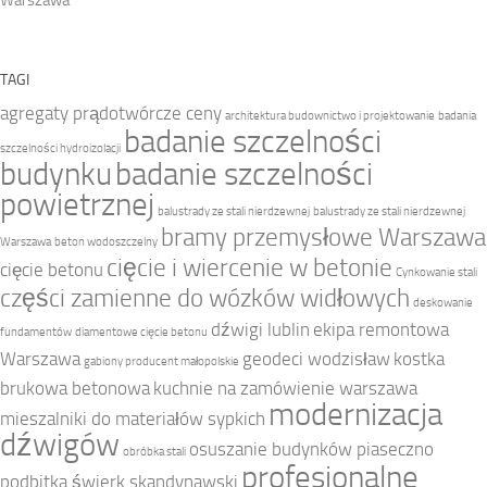
TAGI
agregaty prądotwórcze ceny
architektura budownictwo i projektowanie
badania
badanie szczelności
szczelności hydroizolacji
budynku
badanie szczelności
powietrznej
balustrady ze stali nierdzewnej
balustrady ze stali nierdzewnej
bramy przemysłowe Warszawa
Warszawa
beton wodoszczelny
cięcie i wiercenie w betonie
cięcie betonu
Cynkowanie stali
części zamienne do wózków widłowych
deskowanie
dźwigi lublin
ekipa remontowa
fundamentów
diamentowe cięcie betonu
Warszawa
geodeci wodzisław
kostka
gabiony producent małopolskie
brukowa betonowa
kuchnie na zamówienie warszawa
modernizacja
mieszalniki do materiałów sypkich
dźwigów
osuszanie budynków piaseczno
obróbka stali
profesjonalne
podbitka świerk skandynawski