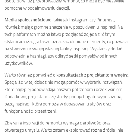
osób, które już przeprowadziły remonty, co może być niezwykle
pomocne w podejmowaniu decyzji.
Media społecznościowe
, takie jak Instagram czy Pinterest,
również mają ogromne znaczenie w poszukiwaniu inspiracji. Na
tych platformach można łatwo przeglądać zdjęcia z różnymi
stylami aranżacji, a także oznaczać ulubione elementy, co pozwala
na stworzenie swojej własnej tablicy inspiracji. Wystarczy dodać
odpowiednie hashtagi, aby odkryć setki pomysłów od innych
użytkowników.
Warto również pomyśleć o
konsultacjach z projektantem wnętrz
.
Specjaliści w tej dziedzinie mogą pomóc w wybraniu rozwiązań,
które najlepiej odpowiadają naszym potrzebom i oczekiwaniom.
Dodatkowo, projektanci często dysponują bogato wyposażoną
bazą inspiracji, która pomoże w dopasowaniu stylów oraz
funkcjonalności przestrzeni.
Zbieranie inspiracji do remontu wymaga cierpliwości oraz
otwartego umysłu. Warto zatem eksplorować różne źródła i nie