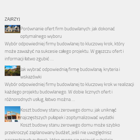
ZAJRZYJ
Porównanie ofert firm budowlanych: jak dokonać
optymalnego wyboru
Wybór odpowiedniej firmy budowlanej to kluczowy krok, który
może zaważyć na sukcesie całego projektu. W gąszczu ofert i
informacji łatwo zgubić …
Jak wybrać odpowiednią firmę budowlaną: kryteria i
wskazówki
Wybór odpowiedniej firmy budowlanej to kluczowy krok w realizacji
każdego projektu budowlanego. W dobie licznych ofert i
różnorodnych usług, łatwo można …
Koszt budowy stanu zerowego domu: jak uniknąć
najczęstszych pułapek i zoptymalizować wydatki
Koszt budowy stanu zerowego domu może szybko
przekroczyć zaplanowany budżet, jeśli nie uwzględnisz
najczęstszych pułapek, które mogą się pojawić w trakcie …