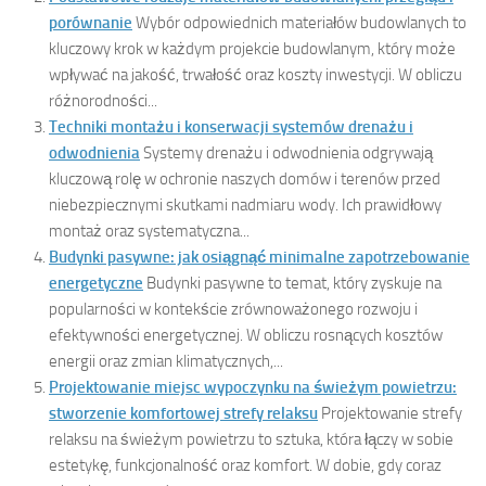
porównanie
Wybór odpowiednich materiałów budowlanych to
kluczowy krok w każdym projekcie budowlanym, który może
wpływać na jakość, trwałość oraz koszty inwestycji. W obliczu
różnorodności...
Techniki montażu i konserwacji systemów drenażu i
odwodnienia
Systemy drenażu i odwodnienia odgrywają
kluczową rolę w ochronie naszych domów i terenów przed
niebezpiecznymi skutkami nadmiaru wody. Ich prawidłowy
montaż oraz systematyczna...
Budynki pasywne: jak osiągnąć minimalne zapotrzebowanie
energetyczne
Budynki pasywne to temat, który zyskuje na
popularności w kontekście zrównoważonego rozwoju i
efektywności energetycznej. W obliczu rosnących kosztów
energii oraz zmian klimatycznych,...
Projektowanie miejsc wypoczynku na świeżym powietrzu:
stworzenie komfortowej strefy relaksu
Projektowanie strefy
relaksu na świeżym powietrzu to sztuka, która łączy w sobie
estetykę, funkcjonalność oraz komfort. W dobie, gdy coraz