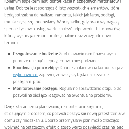
Kolejnym aspektem jest
identyfikacja niezbędnych materiałów i
usług
. Dobrze jest sporządzić listę wszystkich elementów, które
będą potrzebne do realizacji remontu, takich jak farby, podłogi,
meble czy sprzęt budowlany. W przypadku, gdy prace wymagają
specjalistycznych usług, warto znaleźć odpowiednich fachowców,
którzy wykonają remont profesjonalnie oraz w uzgodnionym
terminie.
Przygotowanie budżetu:
Zdefiniowanie ram finansowych
pomoże uniknąć nieprzyjemnych niespodzianek.
Koordynacja pracy ekipy:
Dobrze zaplanowana komunikacja z
wykonawcami
zapewni, że wszyscy będą na bieżąco z
postępami prac.
Monitorowanie postępu:
Regularne sprawdzanie etapu prac
pozwoli na bieżąco reagować na ewentualne problemy.
Dzięki starannemu planowaniu, remont stanie się mniej
stresującym procesem, co pozwoli cieszyć się nową przestrzenią w
domu czy mieszkaniu. Dobrze przemyślany plan może znacząco
wpłynąć na ostateczny efekt, dlatego warto poświęcić czas na jego