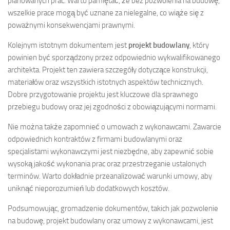
planowanych prac. Warto pamiętać, że bez pozwolenia na budowę,
wszelkie prace mogą być uznane za nielegalne, co wiąże się z
poważnymi konsekwencjami prawnymi.
Kolejnym istotnym dokumentem jest
projekt budowlany
, który
powinien być sporządzony przez odpowiednio wykwalifikowanego
architekta. Projekt ten zawiera szczegóły dotyczące konstrukcji,
materiałów oraz wszystkich istotnych aspektów technicznych.
Dobre przygotowanie projektu jest kluczowe dla sprawnego
przebiegu budowy oraz jej zgodności z obowiązującymi normami.
Nie można także zapomnieć o umowach z wykonawcami. Zawarcie
odpowiednich kontraktów z firmami budowlanymi oraz
specjalistami wykonawczymi jest niezbędne, aby zapewnić sobie
wysoką jakość wykonania prac oraz przestrzeganie ustalonych
terminów. Warto dokładnie przeanalizować warunki umowy, aby
uniknąć nieporozumień lub dodatkowych kosztów.
Podsumowując, gromadzenie dokumentów, takich jak pozwolenie
na budowę, projekt budowlany oraz umowy z wykonawcami, jest