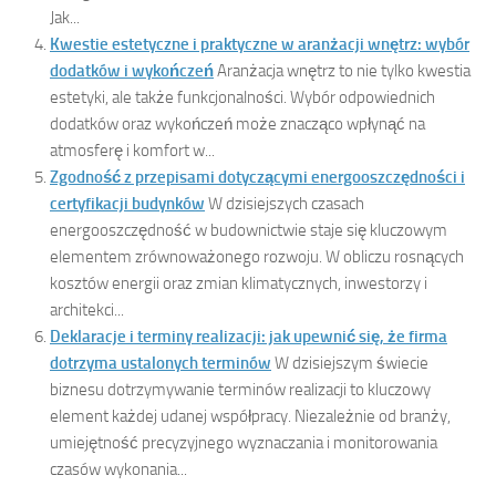
Jak...
Kwestie estetyczne i praktyczne w aranżacji wnętrz: wybór
dodatków i wykończeń
Aranżacja wnętrz to nie tylko kwestia
estetyki, ale także funkcjonalności. Wybór odpowiednich
dodatków oraz wykończeń może znacząco wpłynąć na
atmosferę i komfort w...
Zgodność z przepisami dotyczącymi energooszczędności i
certyfikacji budynków
W dzisiejszych czasach
energooszczędność w budownictwie staje się kluczowym
elementem zrównoważonego rozwoju. W obliczu rosnących
kosztów energii oraz zmian klimatycznych, inwestorzy i
architekci...
Deklaracje i terminy realizacji: jak upewnić się, że firma
dotrzyma ustalonych terminów
W dzisiejszym świecie
biznesu dotrzymywanie terminów realizacji to kluczowy
element każdej udanej współpracy. Niezależnie od branży,
umiejętność precyzyjnego wyznaczania i monitorowania
czasów wykonania...