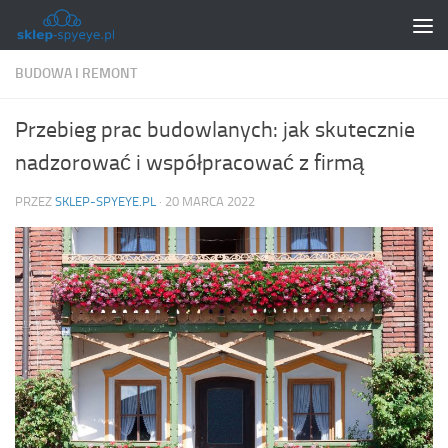
Skip to content
BUDOWA I REMONT
Przebieg prac budowlanych: jak skutecznie
nadzorować i współpracować z firmą
PRZEZ
SKLEP-SPYEYE.PL
·
20 MARCA 2022