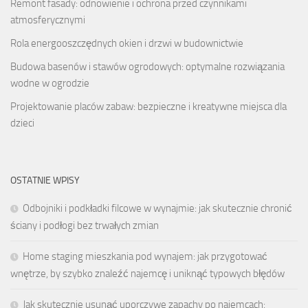
Remont fasady: odnowienie i ochrona przed czynnikami
atmosferycznymi
Rola energooszczędnych okien i drzwi w budownictwie
Budowa basenów i stawów ogrodowych: optymalne rozwiązania
wodne w ogrodzie
Projektowanie placów zabaw: bezpieczne i kreatywne miejsca dla
dzieci
OSTATNIE WPISY
Odbojniki i podkładki filcowe w wynajmie: jak skutecznie chronić
ściany i podłogi bez trwałych zmian
Home staging mieszkania pod wynajem: jak przygotować
wnętrze, by szybko znaleźć najemcę i uniknąć typowych błędów
Jak skutecznie usunąć uporczywe zapachy po najemcach: