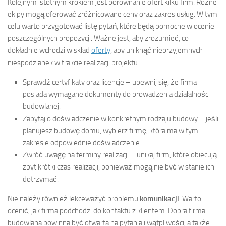
Kolejnym istotnym krokiem jest porównanie ofert kilku firm. Różne
ekipy mogą oferować zróżnicowane ceny oraz zakres usług. W tym
celu warto przygotować listę pytań, które będą pomocne w ocenie
poszczególnych propozycji. Ważne jest, aby zrozumieć, co
dokładnie wchodzi w skład
oferty
, aby uniknąć nieprzyjemnych
niespodzianek w trakcie realizacji projektu.
Sprawdź certyfikaty oraz licencje – upewnij się, że firma
posiada wymagane dokumenty do prowadzenia działalności
budowlanej.
Zapytaj o doświadczenie w konkretnym rodzaju budowy – jeśli
planujesz budowę domu, wybierz firmę, która ma w tym
zakresie odpowiednie doświadczenie.
Zwróć uwagę na terminy realizacji – unikaj firm, które obiecują
zbyt krótki czas realizacji, ponieważ mogą nie być w stanie ich
dotrzymać.
Nie należy również lekceważyć problemu
komunikacji
. Warto
ocenić, jak firma podchodzi do kontaktu z klientem. Dobra firma
budowlana powinna być otwarta na pytania i wątpliwości, a także