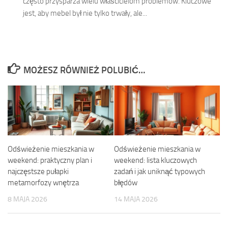
często przysparza wielu właścicielom problemów. Kluczowe
jest, aby mebel był nie tylko trwały, ale...
MOŻESZ RÓWNIEŻ POLUBIĆ…
Odświeżenie mieszkania w
Odświeżenie mieszkania w
weekend: praktyczny plan i
weekend: lista kluczowych
najczęstsze pułapki
zadań i jak uniknąć typowych
metamorfozy wnętrza
błędów
8 MAJA 2026
14 MAJA 2026