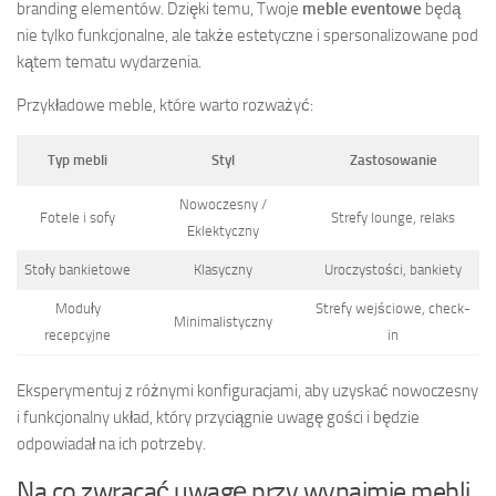
branding elementów. Dzięki temu, Twoje
meble eventowe
będą
nie tylko funkcjonalne, ale także estetyczne i spersonalizowane pod
kątem tematu wydarzenia.
Przykładowe meble, które warto rozważyć:
Typ mebli
Styl
Zastosowanie
Nowoczesny /
Fotele i sofy
Strefy lounge, relaks
Eklektyczny
Stoły bankietowe
Klasyczny
Uroczystości, bankiety
Moduły
Strefy wejściowe, check-
Minimalistyczny
recepcyjne
in
Eksperymentuj z różnymi konfiguracjami, aby uzyskać nowoczesny
i funkcjonalny układ, który przyciągnie uwagę gości i będzie
odpowiadał na ich potrzeby.
Na co zwracać uwagę przy wynajmie mebli