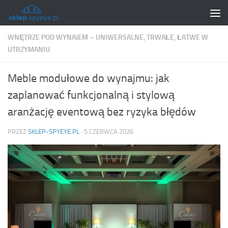
Skip to content
WNĘTRZE POD WYNAJEM – UNIWERSALNE, TRWAŁE, ŁATWE W
UTRZYMANIU
Meble modułowe do wynajmu: jak
zaplanować funkcjonalną i stylową
aranżację eventową bez ryzyka błędów
PRZEZ
SKLEP-SPYEYE.PL
·
5 CZERWCA 2026