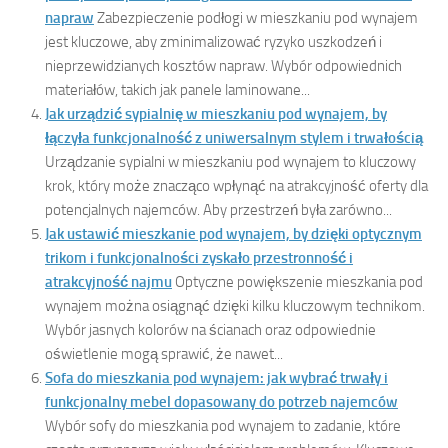
napraw
Zabezpieczenie podłogi w mieszkaniu pod wynajem
jest kluczowe, aby zminimalizować ryzyko uszkodzeń i
nieprzewidzianych kosztów napraw. Wybór odpowiednich
materiałów, takich jak panele laminowane...
Jak urządzić sypialnię w mieszkaniu pod wynajem, by
łączyła funkcjonalność z uniwersalnym stylem i trwałością
Urządzanie sypialni w mieszkaniu pod wynajem to kluczowy
krok, który może znacząco wpłynąć na atrakcyjność oferty dla
potencjalnych najemców. Aby przestrzeń była zarówno...
Jak ustawić mieszkanie pod wynajem, by dzięki optycznym
trikom i funkcjonalności zyskało przestronność i
atrakcyjność najmu
Optyczne powiększenie mieszkania pod
wynajem można osiągnąć dzięki kilku kluczowym technikom.
Wybór jasnych kolorów na ścianach oraz odpowiednie
oświetlenie mogą sprawić, że nawet...
Sofa do mieszkania pod wynajem: jak wybrać trwały i
funkcjonalny mebel dopasowany do potrzeb najemców
Wybór sofy do mieszkania pod wynajem to zadanie, które