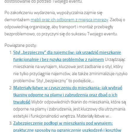
dostosowanie do potrzeb Twojego eventu.
Po zakończeniu wydarzenia, wypożyczalnia zajmie się
demontażem
mebli oraz ich odbiorem z miejsca imprezy
. Zadbaj o
odpowiednią organizację, aby transport i montaż przebiegły
bezproblemowo, co przyczyni się do sukcesu Twojego eventu.
Powiązane posty:
Styl „bezpieczny” dla najemców: jak urządzić mieszkanie
funkcjonalnie i bez ryzyka problemów z najmem
Urządzając
mieszkanie na wynajem, kluczowe jest zadbanie o styl, który
nie tylko przyciągnie najemców, ale także zminimalizuje ryzyko
problemów. Styl „bezpieczny” to podejście,...
Materiały łatwe w czyszczeniu do mieszkania: jak wybrać
tkaniny odporne na plamy i zabrudzenia oraz dbać o ich
trwałość
Wybór odpowiednich tkanin do mieszkania, które są
odporne na plamy i zabrudzenia, jest kluczowy dla utrzymania
estetyki i funkcjonalności wnętrza. Materiały łatwe w...
Zabezpieczenie podłogi w mieszkaniu pod wynajem:
praktyczne sposoby na ograniczenie uszkodzeń i kosztów