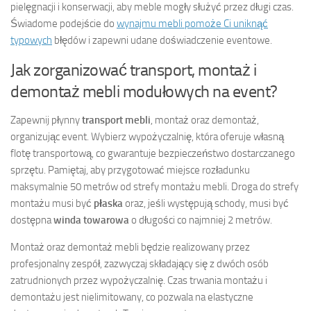
pielęgnacji i konserwacji, aby meble mogły służyć przez długi czas.
Świadome podejście do
wynajmu mebli pomoże Ci uniknąć
typowych
błędów i zapewni udane doświadczenie eventowe.
Jak zorganizować transport, montaż i
demontaż mebli modułowych na event?
Zapewnij płynny
transport mebli
, montaż oraz demontaż,
organizując event. Wybierz wypożyczalnię, która oferuje własną
flotę transportową, co gwarantuje bezpieczeństwo dostarczanego
sprzętu. Pamiętaj, aby przygotować miejsce rozładunku
maksymalnie 50 metrów od strefy montażu mebli. Droga do strefy
montażu musi być
płaska
oraz, jeśli występują schody, musi być
dostępna
winda towarowa
o długości co najmniej 2 metrów.
Montaż oraz demontaż mebli będzie realizowany przez
profesjonalny zespół, zazwyczaj składający się z dwóch osób
zatrudnionych przez wypożyczalnię. Czas trwania montażu i
demontażu jest nielimitowany, co pozwala na elastyczne