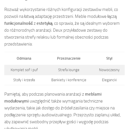
Rozważ wykorzystanie różnych konfiguracji zestawów mebli, co
pozwoli na łatwą adaptację przestrzeni. Meble modułowe łączą
funkcjonalność
z
estetyką
, co sprawia, że są idealnym wyborem
do różnorodnych aranżacji. Deux przykładowe zestawy do
stworzenia strefy relaksu lub formalnej obecności podczas
przedstawienia:
Odmiana
Przeznaczenie
Styl
Komplet sof i puf
Strefa lounge
Nowoczesny
Stoły i krzesła
Bankiety i konferencje
Elegancki
Pamiętaj, aby podczas planowania aranżacji z
meblami
modułowymi
uwzględnić także wymagania techniczne
wydarzenia, takie jak dostęp do źródeł zasilania czy miejsce na
podłączenie sprzętu audiowizualnego. Przejrzysto zaplanuj układ,
aby zapewnić swobodny przepływ gości i wygodę podczas
użytkowania mebli.