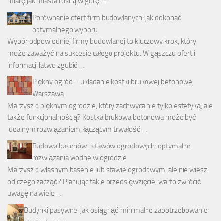
miarę jak miasta rosną w górę, …
Porównanie ofert firm budowlanych: jak dokonać
optymalnego wyboru
Wybór odpowiedniej firmy budowlanej to kluczowy krok, który
może zaważyć na sukcesie całego projektu. W gąszczu ofert i
informacji łatwo zgubić …
Piękny ogród – układanie kostki brukowej betonowej
Warszawa
Marzysz o pięknym ogrodzie, który zachwyca nie tylko estetyką, ale
także funkcjonalnością? Kostka brukowa betonowa może być
idealnym rozwiązaniem, łączącym trwałość …
Budowa basenów i stawów ogrodowych: optymalne
rozwiązania wodne w ogrodzie
Marzysz o własnym basenie lub stawie ogrodowym, ale nie wiesz,
od czego zacząć? Planując takie przedsięwzięcie, warto zwrócić
uwagę na wiele …
Budynki pasywne: jak osiągnąć minimalne zapotrzebowanie