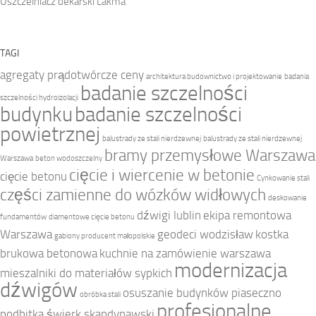
Uszczelniacz dekarski Lakma
TAGI
agregaty prądotwórcze ceny
architektura budownictwo i projektowanie
badania
badanie szczelności
szczelności hydroizolacji
budynku
badanie szczelności
powietrznej
balustrady ze stali nierdzewnej
balustrady ze stali nierdzewnej
bramy przemysłowe Warszawa
Warszawa
beton wodoszczelny
cięcie i wiercenie w betonie
cięcie betonu
Cynkowanie stali
części zamienne do wózków widłowych
deskowanie
dźwigi lublin
ekipa remontowa
fundamentów
diamentowe cięcie betonu
Warszawa
geodeci wodzisław
kostka
gabiony producent małopolskie
brukowa betonowa
kuchnie na zamówienie warszawa
modernizacja
mieszalniki do materiałów sypkich
dźwigów
osuszanie budynków piaseczno
obróbka stali
profesjonalne
podbitka świerk skandynawski