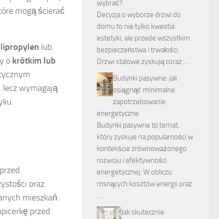
wybrać?
które mogą ścierać
Decyzja o wyborze drzwi do
domu to nie tylko kwestia
estetyki, ale przede wszystkim
lipropylen
lub
bezpieczeństwa i trwałości.
y o
krótkim lub
Drzwi stalowe zyskują coraz …
etycznym
Budynki pasywne: jak
ć, lecz wymagają
osiągnąć minimalne
yku.
zapotrzebowanie
energetyczne
Budynki pasywne to temat,
który zyskuje na popularności w
kontekście zrównoważonego
rozwoju i efektywności
 przed
energetycznej. W obliczu
ystości oraz
rosnących kosztów energii oraz
…
wanych mieszkań.
picerkę przed
Jak skutecznie