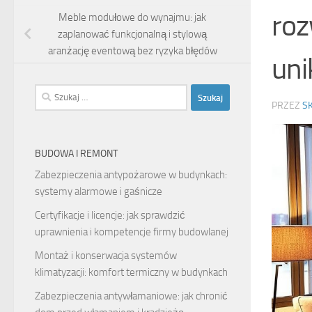
roz
Meble modułowe do wynajmu: jak
zaplanować funkcjonalną i stylową
aranżację eventową bez ryzyka błędów
uni
Szukaj:
PRZEZ
S
BUDOWA I REMONT
Zabezpieczenia antypożarowe w budynkach:
systemy alarmowe i gaśnicze
Certyfikacje i licencje: jak sprawdzić
uprawnienia i kompetencje firmy budowlanej
Montaż i konserwacja systemów
klimatyzacji: komfort termiczny w budynkach
Zabezpieczenia antywłamaniowe: jak chronić