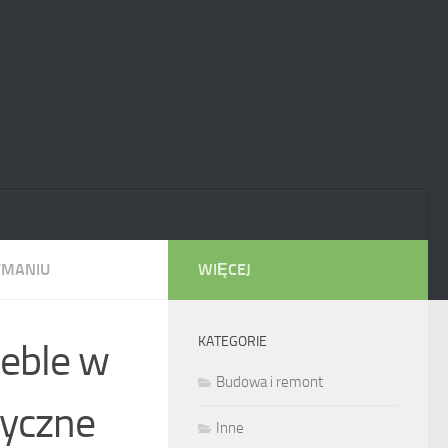
YMANIU
WIĘCEJ
KATEGORIE
meble w
Budowa i remont
tyczne
Inne