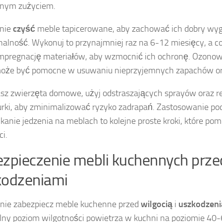
nnym zużyciem.
rnie
czyść
meble tapicerowane, aby zachować ich dobry wyg
nalność. Wykonuj to przynajmniej raz na 6-12 miesięcy, a c
impregnację materiałów, aby wzmocnić ich ochronę. Ozonowa
oże być pomocne w usuwaniu nieprzyjemnych zapachów ora
asz zwierzęta domowe, użyj odstraszających sprayów oraz re
urki, aby zminimalizować ryzyko zadrapań. Zastosowanie po
ikanie jedzenia na meblach to kolejne proste kroki, które p
ci.
zpieczenie mebli kuchennych przed
kodzeniami
nie zabezpiecz meble kuchenne przed
wilgocią
i
uszkodzeni
ny poziom wilgotności powietrza w kuchni na poziomie 40