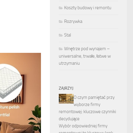
Koszty budowy i remontu
Rozrywka
Stal
Wnętrze pod wynajem –
uniwersalne, trwałe, łatwe w
utrzymaniu
ZAJRZYJ
O czym pamiętać przy
wyborze firmy
remontowej: kluczowe czynniki
decydujące
Wybór odpowiedniej firmy
remontowej to kluczowy krok,