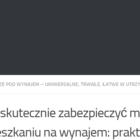
E POD WYNAJEM – UNIWERSALNE, TRWAŁE, ŁATWE W UTRZ
 skutecznie zabezpieczyć 
szkaniu na wynajem: prak