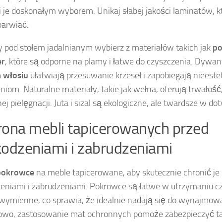
i je doskonałym wyborem. Unikaj słabej jakości laminatów, 
barwiać.
pod stołem jadalnianym wybierz z materiałów takich jak
po
er
, które są odporne na plamy i łatwe do czyszczenia. Dywan
 włosiu
ułatwiają przesuwanie krzeseł i zapobiegają nieest
niom. Naturalne materiały, takie jak wełna, oferują trwałoś
ej pielęgnacji. Juta i sizal są ekologiczne, ale twardsze w dot
ona mebli tapicerowanych przed
odzeniami i zabrudzeniami
pokrowce
na meble tapicerowane, aby skutecznie chronić je
eniami i zabrudzeniami. Pokrowce są łatwe w utrzymaniu cz
wymienne, co sprawia, że idealnie nadają się do wynajmo
wo, zastosowanie mat ochronnych pomoże zabezpieczyć ta