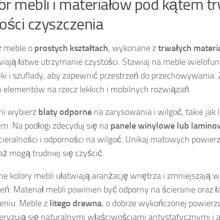
r mebli i materiałów pod kątem trw
ości czyszczenia
 meble o
prostych kształtach
, wykonane z
trwałych materi
iają łatwe utrzymanie czystości. Stawiaj na meble wielofun
ki i szuflady, aby zapewnić przestrzeń do przechowywania. 
h elementów na rzecz
lekkich i mobilnych rozwiązań
.
i wybierz
blaty odporne
na zarysowania i wilgoć, takie jak 
em. Na podłogi zdecyduj się na
panele winylowe lub lamin
ścieralności i odporności na wilgoć. Unikaj matowych powier
ż mogą trudniej się czyścić.
ne kolory mebli ułatwiają aranżację wnętrza i zmniejszają 
eń. Materiał mebli powinien być odporny na ścieranie oraz 
eniu. Meble z
litego drewna
, o dobrze wykończonej powierz
eryzują się naturalnymi właściwościami antystatycznymi i 