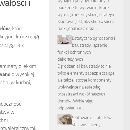
ałości i
wynajem przy ograniczonym
budżecie to wyzwanie, które
wymaga przemyślanej strategii.
Kluczowe jest, aby skupić się na
ałów
, które
funkcjonalności oraz …
kcyjne, które mają
Estetyczne ogrodzenia i
Zrezygnuj z
balustrady: łączenie
funkcji ochronnych i
dekoracyjnych
laminaty z lekkim
Ogrodzenia i balustrady to nie
tylko elementy zabezpieczające,
owane
o wysokiej
ale także istotne komponenty
zchni w kuchni,
wpływające na estetykę
przestrzeni wokół naszych
domów. Wybierając
widoczność
odpowiednie …
łatwy w
Szlifowanie stali: drzwi
chni
stalowe – kiedy
antyalergicznymi,