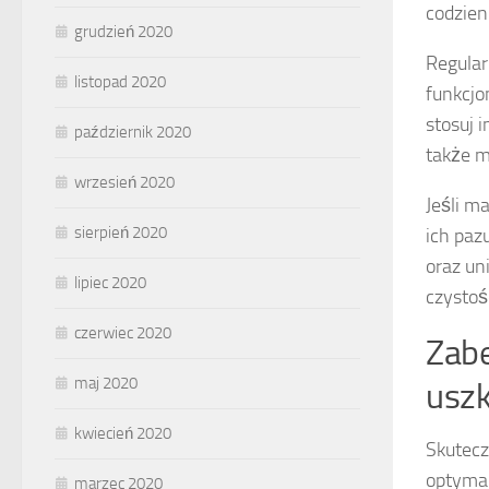
codzie
grudzień 2020
Regula
listopad 2020
funkcjo
stosuj 
październik 2020
także m
wrzesień 2020
Jeśli m
sierpień 2020
ich paz
oraz un
lipiec 2020
czystoś
czerwiec 2020
Zabe
maj 2020
usz
kwiecień 2020
Skutecz
optymal
marzec 2020