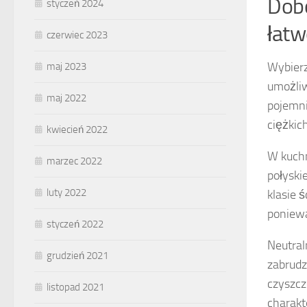
Dobó
styczeń 2024
łatw
czerwiec 2023
Wybierz
maj 2023
umożliw
maj 2022
pojemni
ciężkic
kwiecień 2022
W kuchn
marzec 2022
połyski
luty 2022
klasie 
poniewa
styczeń 2022
Neutral
grudzień 2021
zabrudz
czyszcz
listopad 2021
charakt