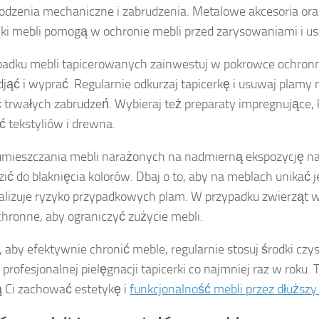
odzenia mechaniczne i zabrudzenia. Metalowe akcesoria oraz
ki mebli pomogą w ochronie mebli przed zarysowaniami i u
adku mebli tapicerowanych zainwestuj w pokrowce ochron
djąć i wyprać. Regularnie odkurzaj tapicerkę i usuwaj plamy 
 trwałych zabrudzeń. Wybieraj też preparaty impregnujące, 
ć tekstyliów i drewna.
umieszczania mebli narażonych na nadmierną ekspozycję na
ić do blaknięcia kolorów. Dbaj o to, aby na meblach unikać je
lizuje ryzyko przypadkowych plam. W przypadku zwierząt 
hronne, aby ograniczyć zużycie mebli.
, aby efektywnie chronić meble, regularnie stosuj środki czy
profesjonalnej pielęgnacji tapicerki co najmniej raz w roku. 
Ci zachować estetykę i
funkcjonalność mebli przez dłuższy