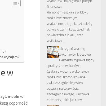
wydatków i najczęstsze pułapki
finansowe
Remont mieszkania w bloku
może być znacznym
wydatkiem, a jego koszt zależy
od wielu czynników, takich jak
powierzchnia lokalu, stan
wyjściowy …
Jak czytać wycenę
jmu?
wykonawcy: kluczowe
u na wynajem?
elementy, typowe błędy
i praktyczne wskazówki
le w
Czytanie wyceny wykonawcy
może być skomplikowane,
zwłaszcza gdy nie jesteś
pewien, na co zwrócić
szczególną uwagę. Kluczowe
czyć meble
w
elementy, takie jak ceny …
ększą odporność