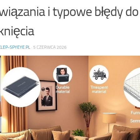
wiązania i typowe błędy do
knięcia
KLEP-SPYEYE.PL
·
5 CZERWCA 2026