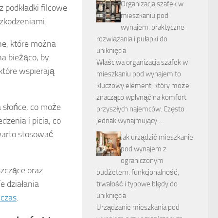
Organizacja szafek w
 podkładki filcowe
mieszkaniu pod
szkodzeniami.
wynajem: praktyczne
rozwiązania i pułapki do
ne, które można
uniknięcia
na bieżąco, by
Właściwa organizacja szafek w
które wspierają
mieszkaniu pod wynajem to
kluczowy element, który może
znacząco wpłynąć na komfort
 słońce, co może
przyszłych najemców. Często
dzenia i picia, co
jednak wynajmujący …
warto stosować
Jak urządzić mieszkanie
pod wynajem z
ograniczonym
szczące oraz
budżetem: funkcjonalność,
Te działania
trwałość i typowe błędy do
uniknięcia
 czas
.
Urządzanie mieszkania pod