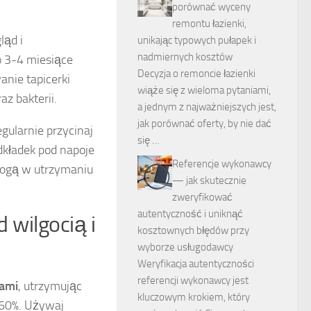
porównać wyceny
remontu łazienki,
ląd i
unikając typowych pułapek i
nadmiernych kosztów
o 3-4 miesiące
Decyzja o remoncie łazienki
nie tapicerki
wiąże się z wieloma pytaniami,
z bakterii.
a jednym z najważniejszych jest,
jak porównać oferty, by nie dać
gularnie przycinaj
się …
dkładek pod napoje
Referencje wykonawcy
omogą w utrzymaniu
— jak skutecznie
zweryfikować
autentyczność i uniknąć
 wilgocią i
kosztownych błędów przy
wyborze usługodawcy
Weryfikacja autentyczności
referencji wykonawcy jest
ami
, utrzymując
kluczowym krokiem, który
-60%. Używaj