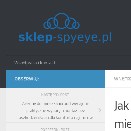
Skip to content
Współpraca i kontakt
OBSERWUJ:
WNĘTRZ
NASTĘPNY POST
Jak
Zasłony do mieszkania pod wynajem:
praktyczne wybory i montaż bez
uszkodzeń ścian dla komfortu najemców
mie
POPRZEDNI POST