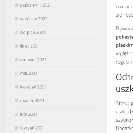
październik 2021
co czyn
się i od
wrzesień 2021
Dywany 
sierpień 2021
poliest
płaskim
lipiec 2021
wgłębie
czerwiec 2021
regularn
maj 2021
Ochr
uszk
kwiecień 2021
marzec 2021
Stosuj
uszkodz
luty 2021
szybko 
Dodatko
styczeń 2021