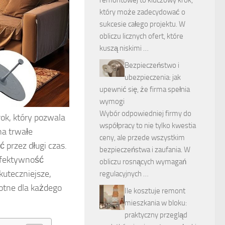
który może zadecydować o
sukcesie całego projektu. W
obliczu licznych ofert, które
kuszą niskimi …
Bezpieczeństwo i
ubezpieczenia: jak
upewnić się, że firma spełnia
wymogi
Wybór odpowiedniej firmy do
k, który pozwala
współpracy to nie tylko kwestia
na trwałe
ceny, ale przede wszystkim
 przez długi czas.
bezpieczeństwa i zaufania. W
efektywność
obliczu rosnących wymagań
kuteczniejsze,
regulacyjnych …
otne dla każdego
Ile kosztuje remont
mieszkania w bloku:
praktyczny przegląd