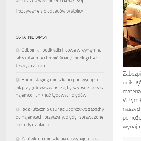
dom przed włamaniem i kradzieżą
Pozbywanie się odpadów w stolicy
OSTATNIE WPISY
Odbojniki i podkładki filcowe w wynajmie:
jak skutecznie chronić ściany i podłogi bez
trwałych zmian
Zabezpi
Home staging mieszkania pod wynajem:
uniknąć
jak przygotować wnętrze, by szybko znaleźć
materia
najemcę i uniknąć typowych błędów
W tym k
naszych
Jak skutecznie usunąć uporczywe zapachy
pomoże 
po najemcach: przyczyny, błędy i sprawdzone
metody działania
wynajm
Żarówki do mieszkania na wynajem: jak