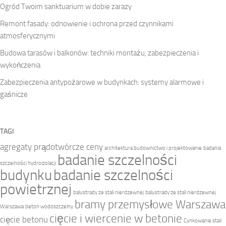
Ogród Twoim sanktuarium w dobie zarazy
Remont fasady: odnowienie i ochrona przed czynnikami
atmosferycznymi
Budowa tarasów i balkonów: techniki montażu, zabezpieczenia i
wykończenia
Zabezpieczenia antypożarowe w budynkach: systemy alarmowe i
gaśnicze
TAGI
agregaty prądotwórcze ceny
architektura budownictwo i projektowanie
badania
badanie szczelności
szczelności hydroizolacji
budynku
badanie szczelności
powietrznej
balustrady ze stali nierdzewnej
balustrady ze stali nierdzewnej
bramy przemysłowe Warszawa
Warszawa
beton wodoszczelny
cięcie i wiercenie w betonie
cięcie betonu
Cynkowanie stali