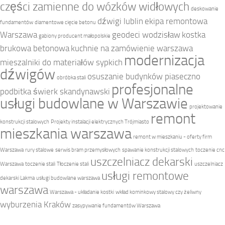
części zamienne do wózków widłowych
deskowanie
dźwigi lublin
ekipa remontowa
fundamentów
diamentowe cięcie betonu
Warszawa
geodeci wodzisław
kostka
gabiony producent małopolskie
brukowa betonowa
kuchnie na zamówienie warszawa
modernizacja
mieszalniki do materiałów sypkich
dźwigów
osuszanie budynków piaseczno
obróbka stali
profesjonalne
podbitka świerk skandynawski
usługi budowlane w Warszawie
projektowanie
remont
konstrukcji stalowych
Projekty instalacji elektrycznych Trójmiasto
mieszkania warszawa
remont w mieszkaniu - oferty firm
Warszawa
rury stalowe
serwis bram przemysłowych
spawanie konstrukcji stalowych
toczenie cnc
uszczelniacz dekarski
Warszawa
toczenie stali
Tłoczenie stali
uszczelniacz
usługi remontowe
dekarski Lakma
usługi budowlane warszawa
warszawa
Warszawa - układanie kostki
wkład kominkowy stalowy czy żeliwny
wyburzenia Kraków
zasypywanie fundamentów Warszawa