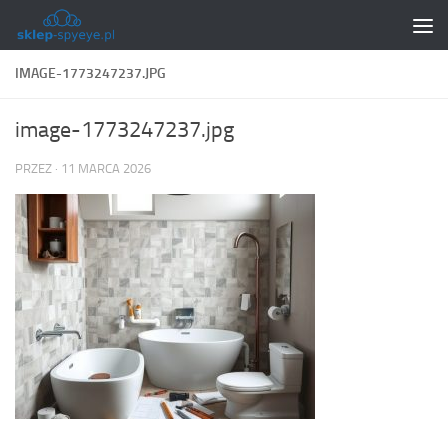
Skip to content
IMAGE-1773247237.JPG
image-1773247237.jpg
PRZEZ
·
11 MARCA 2026