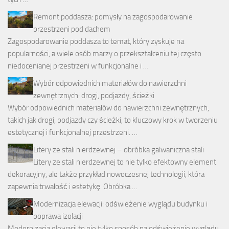
Remont poddasza: pomysły na zagospodarowanie
przestrzeni pod dachem
Zagospodarowanie poddasza to temat, który zyskuje na
popularności, a wiele osób marzy o przekształceniu tej często
niedocenianej przestrzeni w funkcjonalne i …
Wybór odpowiednich materiałów do nawierzchni
zewnętrznych: drogi, podjazdy, ścieżki
Wybór odpowiednich materiałów do nawierzchni zewnętrznych,
takich jak drogi, podjazdy czy ścieżki, to kluczowy krok w tworzeniu
estetycznej i funkcjonalnej przestrzeni. …
Litery ze stali nierdzewnej – obróbka galwaniczna stali
Litery ze stali nierdzewnej to nie tylko efektowny element
dekoracyjny, ale także przykład nowoczesnej technologii, która
zapewnia trwałość i estetykę. Obróbka …
Modernizacja elewacji: odświeżenie wyglądu budynku i
poprawa izolacji
Modernizacja elewacji to nie tylko sposób na odświeżenie wyglądu