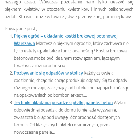
naszego czasu. Wówczas pozostanie nam tylko cieszyć się
pięknem kwiatów w otoczeniu kwietników i innych balkonowych
ozdób. Kto wie, może w towarzystwie przepysznej, porannej kawy.
Powiązane posty:
Piękny ogród – układanie kostki brukowej betonowej
Warszawa
Marzysz o pięknym ogrodzie, który zachwyca nie
tylko estetyką, ale także funkcjonalnością? Kostka brukowa
betonowa może być idealnym rozwiązaniem, łączącym
trwałość z różnorodnością...
Pozbywanie się odpadów w stolicy
Każdy człowiek
codziennie, chcąc nie chcąc produkuje odpady. Są to odpady
różnego rodzaju, zaczynając od butelek po napojach kończąc
na opakowaniach po bombonierkach....
Techniki układania posadzek: płytki, panele, beton
Wybór
odpowiedniej posadzki do domu to nie lada wyzwanie,
zwłaszcza biorąc pod uwagę różnorodność dostępnych
technik. Od klasycznych płytek ceramicznych, przez
nowoczesne panele...