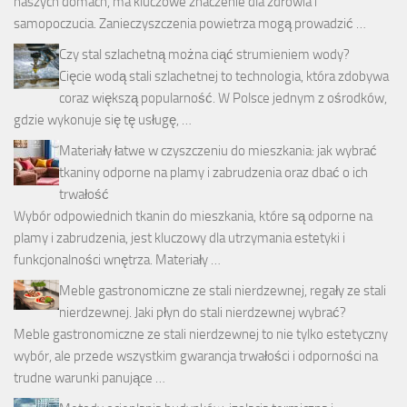
naszych domach, ma kluczowe znaczenie dla zdrowia i
samopoczucia. Zanieczyszczenia powietrza mogą prowadzić …
Czy stal szlachetną można ciąć strumieniem wody?
Cięcie wodą stali szlachetnej to technologia, która zdobywa
coraz większą popularność. W Polsce jednym z ośrodków,
gdzie wykonuje się tę usługę, …
Materiały łatwe w czyszczeniu do mieszkania: jak wybrać
tkaniny odporne na plamy i zabrudzenia oraz dbać o ich
trwałość
Wybór odpowiednich tkanin do mieszkania, które są odporne na
plamy i zabrudzenia, jest kluczowy dla utrzymania estetyki i
funkcjonalności wnętrza. Materiały …
Meble gastronomiczne ze stali nierdzewnej, regały ze stali
nierdzewnej. Jaki płyn do stali nierdzewnej wybrać?
Meble gastronomiczne ze stali nierdzewnej to nie tylko estetyczny
wybór, ale przede wszystkim gwarancja trwałości i odporności na
trudne warunki panujące …