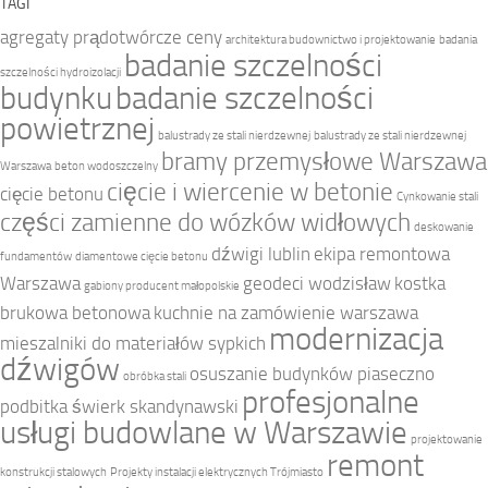
TAGI
agregaty prądotwórcze ceny
architektura budownictwo i projektowanie
badania
badanie szczelności
szczelności hydroizolacji
budynku
badanie szczelności
powietrznej
balustrady ze stali nierdzewnej
balustrady ze stali nierdzewnej
bramy przemysłowe Warszawa
Warszawa
beton wodoszczelny
cięcie i wiercenie w betonie
cięcie betonu
Cynkowanie stali
części zamienne do wózków widłowych
deskowanie
dźwigi lublin
ekipa remontowa
fundamentów
diamentowe cięcie betonu
Warszawa
geodeci wodzisław
kostka
gabiony producent małopolskie
brukowa betonowa
kuchnie na zamówienie warszawa
modernizacja
mieszalniki do materiałów sypkich
dźwigów
osuszanie budynków piaseczno
obróbka stali
profesjonalne
podbitka świerk skandynawski
usługi budowlane w Warszawie
projektowanie
remont
konstrukcji stalowych
Projekty instalacji elektrycznych Trójmiasto