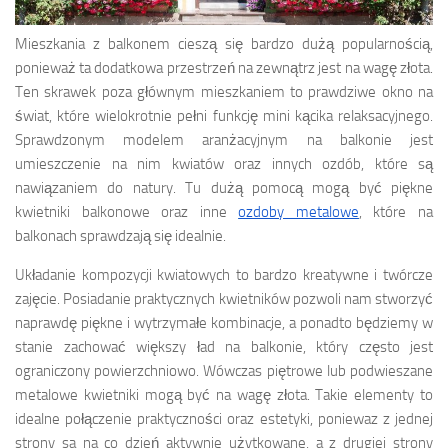
Mieszkania z balkonem cieszą się bardzo dużą popularnością,
ponieważ ta dodatkowa przestrzeń na zewnątrz jest na wagę złota.
Ten skrawek poza głównym mieszkaniem to prawdziwe okno na
świat, które wielokrotnie pełni funkcję mini kącika relaksacyjnego.
Sprawdzonym modelem aranżacyjnym na balkonie jest
umieszczenie na nim kwiatów oraz innych ozdób, które są
nawiązaniem do natury. Tu dużą pomocą mogą być piękne
kwietniki balkonowe oraz inne
ozdoby metalowe
, które na
balkonach sprawdzają się idealnie.
Układanie kompozycji kwiatowych to bardzo kreatywne i twórcze
zajęcie. Posiadanie praktycznych kwietników pozwoli nam stworzyć
naprawdę piękne i wytrzymałe kombinacje, a ponadto będziemy w
stanie zachować większy ład na balkonie, który często jest
ograniczony powierzchniowo. Wówczas piętrowe lub podwieszane
metalowe kwietniki mogą być na wagę złota. Takie elementy to
idealne połączenie praktyczności oraz estetyki, poniewaz z jednej
strony sa na co dzień aktywnie użytkowane, a z drugiej strony