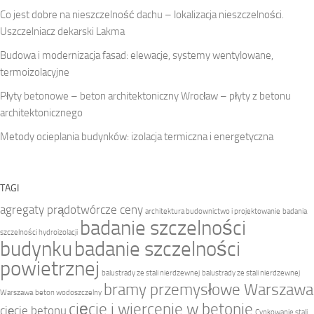
Co jest dobre na nieszczelność dachu – lokalizacja nieszczelności.
Uszczelniacz dekarski Lakma
Budowa i modernizacja fasad: elewacje, systemy wentylowane,
termoizolacyjne
Płyty betonowe – beton architektoniczny Wrocław – płyty z betonu
architektonicznego
Metody ocieplania budynków: izolacja termiczna i energetyczna
TAGI
agregaty prądotwórcze ceny
architektura budownictwo i projektowanie
badania
badanie szczelności
szczelności hydroizolacji
budynku
badanie szczelności
powietrznej
balustrady ze stali nierdzewnej
balustrady ze stali nierdzewnej
bramy przemysłowe Warszawa
Warszawa
beton wodoszczelny
cięcie i wiercenie w betonie
cięcie betonu
Cynkowanie stali