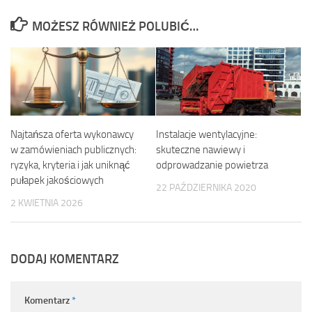
MOŻESZ RÓWNIEŻ POLUBIĆ…
Najtańsza oferta wykonawcy
Instalacje wentylacyjne:
w zamówieniach publicznych:
skuteczne nawiewy i
ryzyka, kryteria i jak uniknąć
odprowadzanie powietrza
pułapek jakościowych
22 PAŹDZIERNIKA 2020
2 KWIETNIA 2026
DODAJ KOMENTARZ
Komentarz
*