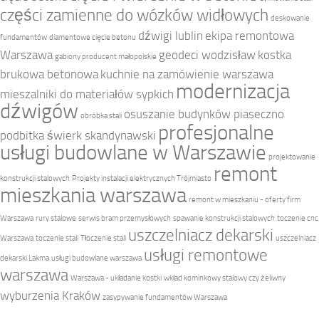
części zamienne do wózków widłowych
deskowanie
dźwigi lublin
ekipa remontowa
fundamentów
diamentowe cięcie betonu
Warszawa
geodeci wodzisław
kostka
gabiony producent małopolskie
brukowa betonowa
kuchnie na zamówienie warszawa
modernizacja
mieszalniki do materiałów sypkich
dźwigów
osuszanie budynków piaseczno
obróbka stali
profesjonalne
podbitka świerk skandynawski
usługi budowlane w Warszawie
projektowanie
remont
konstrukcji stalowych
Projekty instalacji elektrycznych Trójmiasto
mieszkania warszawa
remont w mieszkaniu - oferty firm
Warszawa
rury stalowe
serwis bram przemysłowych
spawanie konstrukcji stalowych
toczenie cnc
uszczelniacz dekarski
Warszawa
toczenie stali
Tłoczenie stali
uszczelniacz
usługi remontowe
dekarski Lakma
usługi budowlane warszawa
warszawa
Warszawa - układanie kostki
wkład kominkowy stalowy czy żeliwny
wyburzenia Kraków
zasypywanie fundamentów Warszawa