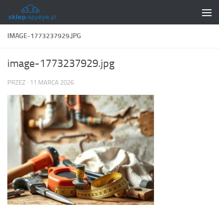
Skip to content
IMAGE-1773237929.JPG
image-1773237929.jpg
PRZEZ
·
11 MARCA 2026