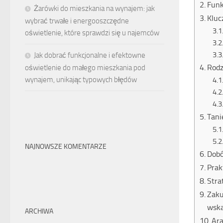
Funk
Żarówki do mieszkania na wynajem: jak
Kluc
wybrać trwałe i energooszczędne
oświetlenie, które sprawdzi się u najemców
Jak dobrać funkcjonalne i efektowne
Rodz
oświetlenie do małego mieszkania pod
wynajem, unikając typowych błędów
Tani
NAJNOWSZE KOMENTARZE
Dobó
Prak
Stra
Zaku
wsk
ARCHIWA
Ara