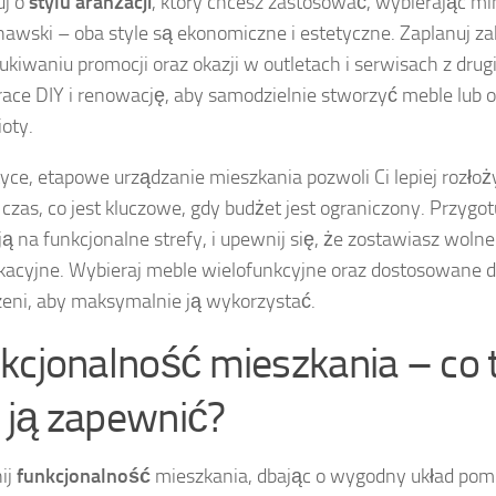
uj o
stylu aranżacji
, który chcesz zastosować, wybierając mi
awski – oba style są ekonomiczne i estetyczne. Zaplanuj zak
ukiwaniu promocji oraz okazji w outletach i serwisach z drugi
race DIY i renowację, aby samodzielnie stworzyć meble lu
oty.
yce, etapowe urządzanie mieszkania pozwoli Ci lepiej rozłoż
 czas, co jest kluczowe, gdy budżet jest ograniczony. Przygot
 ją na funkcjonalne strefy, i upewnij się, że zostawiasz wolne
acyjne. Wybieraj meble wielofunkcyjne oraz dostosowane
zeni, aby maksymalnie ją wykorzystać.
kcjonalność mieszkania – co 
ak ją zapewnić?
ij
funkcjonalność
mieszkania, dbając o wygodny układ pom