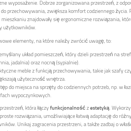
zne wyposażenie. Dobrze zorganizowana przestrzeń, z odpow
 do przechowywania, zwiększa komfort codziennego życia. 
mieszkaniu znajdowały się ergonomiczne rozwiązania, któ
y użytkowników.
owe elementy, na które należy zwrócić uwagę, to:
emyślany układ pomieszczeń, który dzieli przestrzeń na stref
hnia, jadalnia) oraz nocną (sypialnie).
ktyczne meble z funkcją przechowywania, takie jak szafy czy 
ększają użyteczność wnętrza.
tęp do miejsca na sprzęty do codziennych potrzeb, np. w łaz
efach wypoczynkowych.
przestrzeń, która łączy
funkcjonalność
z
estetyką
. Wykorzy
i proste rozwiązania, umożliwiające łatwą adaptację do różn
ników. Unikaj zagracenia przestrzeni, a także zadbaj o właśc