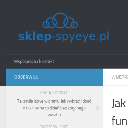
Skip to content
Współpraca i kontakt
OBSERWUJ:
WNĘTRZ
NASTĘPNY POST
Jak
Tekstylia łatwe w praniu: jak wybrać i dbać
o tkaniny na co dzień bez zbędnego
wysiłku
fun
POPRZEDNI POST