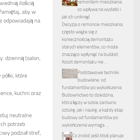
remontem mieszkania:
iednią ilością
co wpływa na wydatki i
Pamiętaj, aby w
jak ich uniknąć
re odpowiadają na
Decyzja o remoncie mieszkania
często wiąże się z
koniecznością demontażu
starych elementów, co może
znacząco wpłynąć na budżet.
y: dzienną (salon,
Koszt demontażu nie …
Podstawowe techniki
półki, które
budowlane: od
fundamentów po wykończenia
ience, kuchni oraz
Budownictwo to dziedzina,
która łączy w sobie zarówno
sztukę, jak i naukę, a każdy etap
stuj neutralne
budowy od fundamentów po
ych potrzeb
wykończenia wymaga …
iwy podział stref,
Co zrobić jeśli ktoś planuje