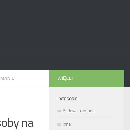
YMANIU
WIĘCEJ
KATEGORIE
Budowa i remont
soby na
Inne