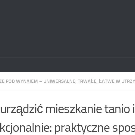
E POD WYNAJEM – UNIWERSALNE, TRWAŁE, ŁATWE W UTRZ
 urządzić mieszkanie tanio i
kcjonalnie: praktyczne spo