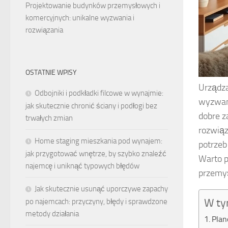
Projektowanie budynków przemysłowych i
komercyjnych: unikalne wyzwania i
rozwiązania
OSTATNIE WPISY
Urządz
Odbojniki i podkładki filcowe w wynajmie:
wyzwani
jak skutecznie chronić ściany i podłogi bez
dobre z
trwałych zmian
rozwiąz
Home staging mieszkania pod wynajem:
potrzeb
jak przygotować wnętrze, by szybko znaleźć
Warto p
najemcę i uniknąć typowych błędów
przemyś
Jak skutecznie usunąć uporczywe zapachy
W ty
po najemcach: przyczyny, błędy i sprawdzone
metody działania
Plan