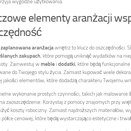
przyja wygodzie użytkowania.
czowe elementy aranżacji wsp
czędność
 zaplanowana aranżacja
wnętrz to klucz do oszczędności. S
ślanych zakupach
, które pomogą uniknąć wydatków na nie
oty. Zainwestuj w
meble
i
dodatki
, które będą funkcjonalne 
ane do Twojego stylu życia. Zamiast kupować wiele dekoracj
j jakości elementów, które dodadzą charakteru Twojemu wn
elne wykonanie prostych czynności, takich jak malowanie ś
na zaoszczędzenie. Korzystaj z pomocy znajomych przy więk
iżyć koszty robocizny. Zamiast najdroższych materiałów, wy
j półce cenowej, które będą wystarczająco estetyczne i trwał