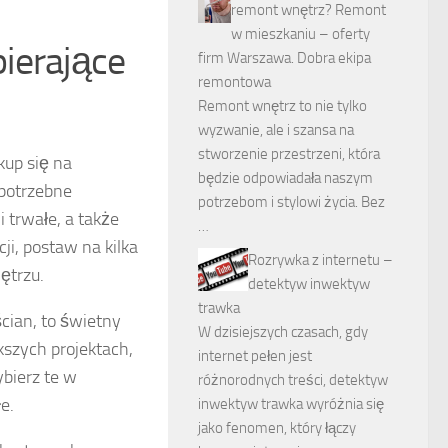
remont wnętrz? Remont
w mieszkaniu – oferty
ierające
firm Warszawa. Dobra ekipa
remontowa
Remont wnętrz to nie tylko
wyzwanie, ale i szansa na
stworzenie przestrzeni, która
kup się na
będzie odpowiadała naszym
potrzebne
potrzebom i stylowi życia. Bez
i trwałe, a także
…
i, postaw na kilka
Rozrywka z internetu –
ętrzu.
detektyw inwektyw
trawka
cian, to świetny
W dzisiejszych czasach, gdy
szych projektach,
internet pełen jest
bierz te w
różnorodnych treści, detektyw
e.
inwektyw trawka wyróżnia się
jako fenomen, który łączy