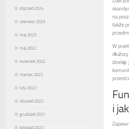
Zdecyd
skandyn
styczeń 2024
na posz
czerwiec 2023
także p
przedmi
maj 2023
W prakt
maj 2022
dłuższy
kwiecień 2022
dzieląc
komunik
marzec 2022
przestr
luty 2022
Fun
styczeń 2022
i j
grudzień 2021
Zapewn
listopad 2021