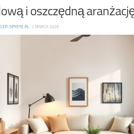
lową i oszczędną aranżacj
KLEP-SPYEYE.PL
·
2 MARCA 2026