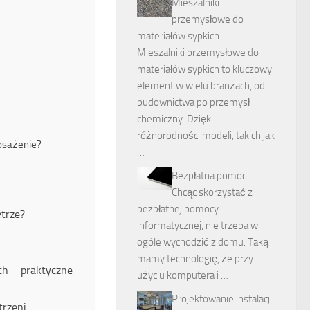
Mieszalniki
przemysłowe do
materiałów sypkich
Mieszalniki przemysłowe do
materiałów sypkich to kluczowy
element w wielu branżach, od
budownictwa po przemysł
chemiczny. Dzięki
różnorodności modeli, takich jak
osażenie?
…
Bezpłatna pomoc
Chcąc skorzystać z
bezpłatnej pomocy
ętrze?
informatycznej, nie trzeba w
ogóle wychodzić z domu. Taką
mamy technologię, że przy
ch – praktyczne
użyciu komputera i …
Projektowanie instalacji
trzeni