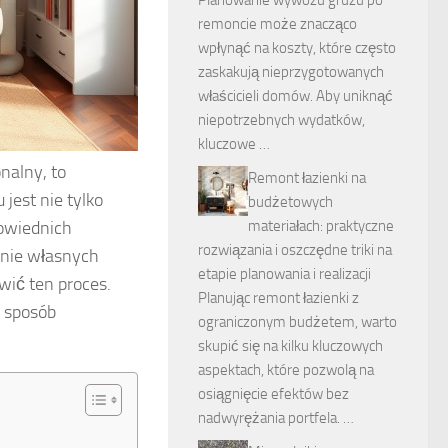
remoncie może znacząco
wpłynąć na koszty, które często
zaskakują nieprzygotowanych
właścicieli domów. Aby uniknąć
niepotrzebnych wydatków,
kluczowe …
nalny, to
Remont łazienki na
jest nie tylko
budżetowych
powiednich
materiałach: praktyczne
rozwiązania i oszczędne triki na
enie własnych
etapie planowania i realizacji
wić ten proces.
Planując remont łazienki z
 sposób
ograniczonym budżetem, warto
skupić się na kilku kluczowych
aspektach, które pozwolą na
osiągnięcie efektów bez
nadwyrężania portfela. …