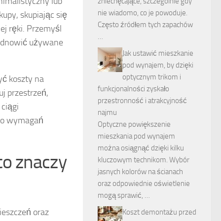
nimalistyczny lub
zniechęcające, szczególnie gdy
nie wiadomo, co je powoduje.
upy, skupiając się
Często źródłem tych zapachów
ej ręki. Przemyśl
…
b odnowić używane
Jak ustawić mieszkanie
pod wynajem, by dzięki
optycznym trikom i
yć koszty na
funkcjonalności zyskało
uj przestrzeń,
przestronność i atrakcyjność
 ciągi
najmu
 do wymagań
Optyczne powiększenie
mieszkania pod wynajem
można osiągnąć dzięki kilku
to znaczy
kluczowym technikom. Wybór
jasnych kolorów na ścianach
oraz odpowiednie oświetlenie
mogą sprawić, …
ieszczeń oraz
Koszt demontażu przed