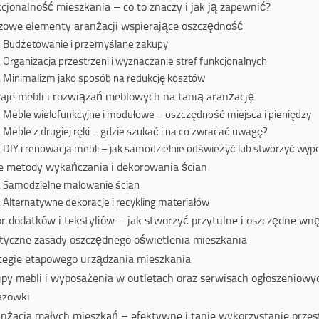
cjonalność mieszkania – co to znaczy i jak ją zapewnić?
zowe elementy aranżacji wspierające oszczędność
Budżetowanie i przemyślane zakupy
Organizacja przestrzeni i wyznaczanie stref funkcjonalnych
Minimalizm jako sposób na redukcję kosztów
aje mebli i rozwiązań meblowych na tanią aranżację
Meble wielofunkcyjne i modułowe – oszczędność miejsca i pieniędzy
Meble z drugiej ręki – gdzie szukać i na co zwracać uwagę?
DIY i renowacja mebli – jak samodzielnie odświeżyć lub stworzyć wyp
e metody wykańczania i dekorowania ścian
Samodzielne malowanie ścian
Alternatywne dekoracje i recykling materiałów
r dodatków i tekstyliów – jak stworzyć przytulne i oszczędne wn
tyczne zasady oszczędnego oświetlenia mieszkania
tegie etapowego urządzania mieszkania
py mebli i wyposażenia w outletach oraz serwisach ogłoszeniowy
azówki
nżacja małych mieszkań – efektywne i tanie wykorzystanie przes