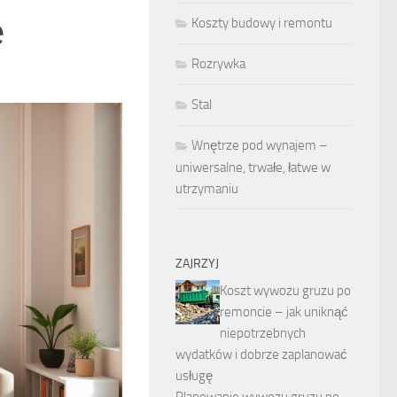
ę
Koszty budowy i remontu
Rozrywka
Stal
Wnętrze pod wynajem –
uniwersalne, trwałe, łatwe w
utrzymaniu
ZAJRZYJ
Koszt wywozu gruzu po
remoncie – jak uniknąć
niepotrzebnych
wydatków i dobrze zaplanować
usługę
Planowanie wywozu gruzu po