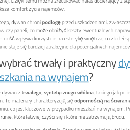
znej. Dzięki temu można zredukować hałas docierający z są
ksza komfort życia najemców.
tego, dywan chroni
podłogę
przed uszkodzeniami, zwłaszcz
ów czy paneli, co może obniżyć koszty ewentualnych napraw
ecność wpływa korzystnie na estetykę wnętrza, co z kolei sp
nie staje się bardziej atrakcyjne dla potencjalnych najemcó
 wybrać trwały i praktyczny
dy
szkania na wynajem
?
z dywan z
trwałego, syntetycznego włókna
, takiego jak poli
on. Te materiały charakteryzują się
odpornością na ścierani
niu, co jest kluczowe w przypadku mieszkań na wynajem. P
runie, które łatwiej czyści się i które nie zatrzymują brudu.