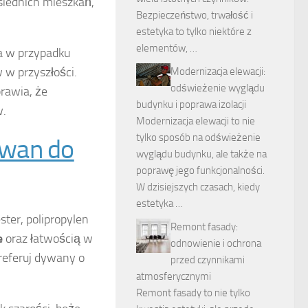
siednich mieszkań,
Bezpieczeństwo, trwałość i
estetyka to tylko niektóre z
elementów, …
a w przypadku
 w przyszłości.
Modernizacja elewacji:
odświeżenie wyglądu
rawia, że
budynku i poprawa izolacji
w.
Modernizacja elewacji to nie
tylko sposób na odświeżenie
wan do
wyglądu budynku, ale także na
poprawę jego funkcjonalności.
W dzisiejszych czasach, kiedy
estetyka …
ester, polipropylen
Remont fasady:
e
oraz łatwością w
odnowienie i ochrona
referuj dywany o
przed czynnikami
atmosferycznymi
Remont fasady to nie tylko