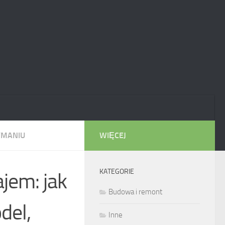
YMANIU
WIĘCEJ
KATEGORIE
jem: jak
Budowa i remont
del,
Inne