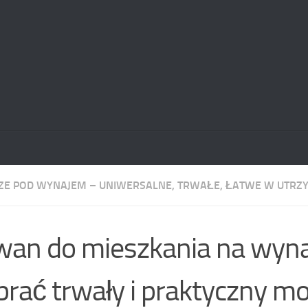
E POD WYNAJEM – UNIWERSALNE, TRWAŁE, ŁATWE W UTRZ
an do mieszkania na wyna
rać trwały i praktyczny mo