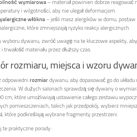
bilność wymiarowa
– materiał powinien dobrze reagować 
peratury i wilgotności, aby nie ulegał deformacjom.
yalergiczne włókna
– jeśli masz alergików w domu, posta
oalergiczne, które zmniejszają ryzyko reakcji alergicznych.
 wyboru dywanu, zwróć uwagę na te kluczowe aspekty, aby
 i trwałość materiału przez dłuższy czas.
r rozmiaru, miejsca i wzoru dywa
z odpowiedni
rozmiar
dywanu, aby dopasować go do układu m
czenia. W dużych salonach sprawdzą się dywany o wymiar
0 cm, które umożliwiają ustawienie całego zestawu wypoc
ych pomieszczeniach, takich jak przedpokój, wybierz mniejs
i
, które podkreślają wybrane fragmenty przestrzeni.
j te praktyczne porady: