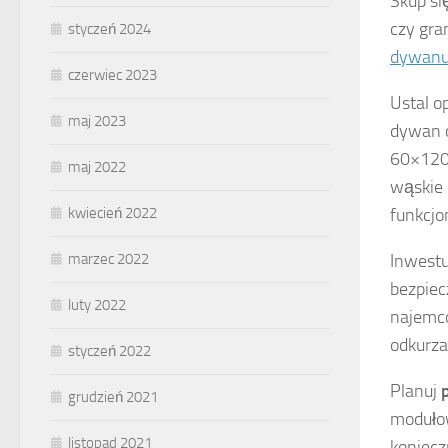
Skup si
czy gra
styczeń 2024
dywan
czerwiec 2023
Ustal 
maj 2023
dywan o
60×120 
maj 2022
wąskie 
funkcjo
kwiecień 2022
Inwest
marzec 2022
bezpiec
luty 2022
najemco
odkurza
styczeń 2022
Planuj
grudzień 2021
moduło
listopad 2021
koniecz