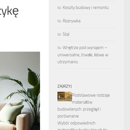
tykę
Koszty budowy i remontu
Rozrywka
Stal
Wnętrze pod wynajem –
uniwersalne, trwałe, łatwe w
utrzymaniu
ZAJRZYJ
Podstawowe rodzaje
materiałów
budowlanych: przegląd i
porównanie
Wybór odpowiednich
materiałów budowlanych to