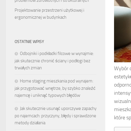
problemów zdrowotnych i strukturalnych
Projektowanie przestrzeni użytkowej i
ergonomicznej w budynkach
OSTATNIE WPISY
Odbojniki i podkładki filcowe w wynajmie:
jak skutecznie chronić ściany i podłogi bez
Wybór 
trwałych zmian
estetyk
Home staging mieszkania pod wynajem:
odporno
jak przygotować wnętrze, by szybko znaleźć
intensy
najemcę i uniknąć typowych błędów
wizualn
Jak skutecznie usunąć uporczywe zapachy
mieszka
po najemcach: przyczyny, błędy i sprawdzone
które s
metody działania