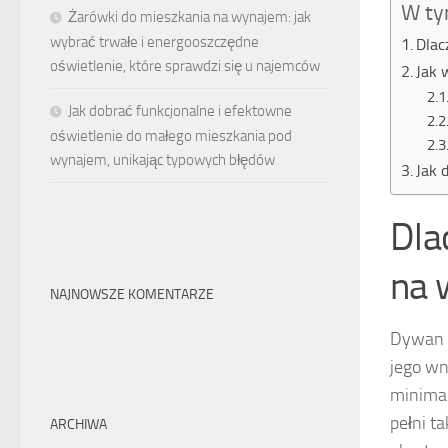
W ty
Żarówki do mieszkania na wynajem: jak
wybrać trwałe i energooszczędne
Dlac
oświetlenie, które sprawdzi się u najemców
Jak 
Jak dobrać funkcjonalne i efektowne
oświetlenie do małego mieszkania pod
wynajem, unikając typowych błędów
Jak 
Dla
na 
NAJNOWSZE KOMENTARZE
Dywan 
jego wn
minimal
pełni t
ARCHIWA