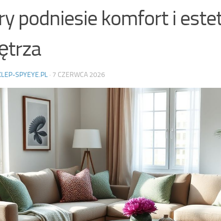
ry podniesie komfort i este
ętrza
KLEP-SPYEYE.PL
·
7 CZERWCA 2026