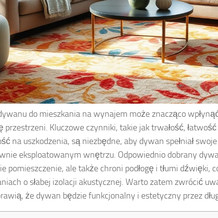
dywanu do mieszkania na wynajem może znacząco wpłynąć 
ę przestrzeni. Kluczowe czynniki, takie jak trwałość, łatwość
ść na uszkodzenia, są niezbędne, aby dywan spełniał swoje
wnie eksploatowanym wnętrzu. Odpowiednio dobrany dywan 
ie pomieszczenie, ale także chroni podłogę i tłumi dźwięki, co
niach o słabej izolacji akustycznej. Warto zatem zwrócić uw
prawią, że dywan będzie funkcjonalny i estetyczny przez dług