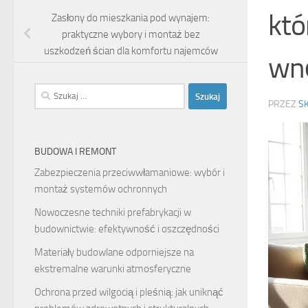
któ
Zasłony do mieszkania pod wynajem:
praktyczne wybory i montaż bez
uszkodzeń ścian dla komfortu najemców
wn
Szukaj:
PRZEZ
S
BUDOWA I REMONT
Zabezpieczenia przeciwwłamaniowe: wybór i
montaż systemów ochronnych
Nowoczesne techniki prefabrykacji w
budownictwie: efektywność i oszczędności
Materiały budowlane odporniejsze na
ekstremalne warunki atmosferyczne
Ochrona przed wilgocią i pleśnią: jak uniknąć