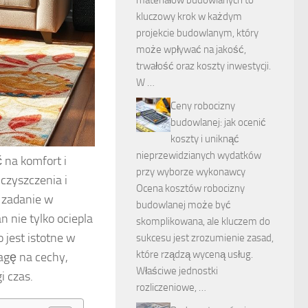
kluczowy krok w każdym
projekcie budowlanym, który
może wpływać na jakość,
trwałość oraz koszty inwestycji.
W …
Ceny robocizny
budowlanej: jak ocenić
koszty i uniknąć
nieprzewidzianych wydatków
na komfort i
przy wyborze wykonawcy
 czyszczenia i
Ocena kosztów robocizny
 zadanie w
budowlanej może być
nie tylko ociepla
skomplikowana, ale kluczem do
 jest istotne w
sukcesu jest zrozumienie zasad,
które rządzą wyceną usług.
agę na cechy,
Właściwe jednostki
i czas.
rozliczeniowe, …