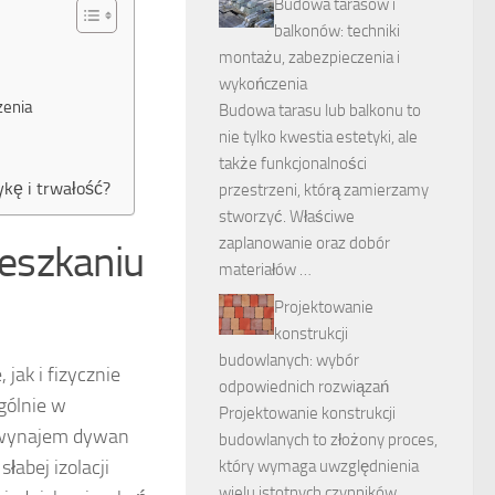
Budowa tarasów i
balkonów: techniki
montażu, zabezpieczenia i
wykończenia
zenia
Budowa tarasu lub balkonu to
nie tylko kwestia estetyki, ale
także funkcjonalności
kę i trwałość?
przestrzeni, którą zamierzamy
stworzyć. Właściwe
zaplanowanie oraz dobór
eszkaniu
materiałów …
Projektowanie
konstrukcji
budowlanych: wybór
jak i fizycznie
odpowiednich rozwiązań
gólnie w
Projektowanie konstrukcji
a wynajem dywan
budowlanych to złożony proces,
słabej izolacji
który wymaga uwzględnienia
wielu istotnych czynników.