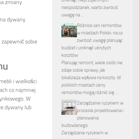
na zmiany
niespodzianek, warto zwrócić
uwagę na …
w na dywany
Różnice cen remontów
w miastach Polski: na co
zwrócić uwagę planując
 zapewnić sobie
budżet i uniknąć ukrytych
kosztów
Planując remont, wiele osób nie
nu
zdaje sobie sprawy, jak
lokalizacja wpływa na koszty. W
ebli i wielkości
polskich miastach ceny
ach co najmniej
remontów mogą różnić się …
zynkowego. W
Zarządzanie ryzykiem w
ze dywany lub
procesie projektowania i
planowania
budowlanego
Zarządzanie ryzykiem w