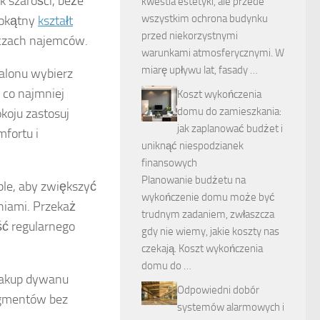
ak szarości, beże
kwestia estetyki, ale przede
wszystkim ochrona budynku
tokątny
kształt
przed niekorzystnymi
oczach najemców.
warunkami atmosferycznymi. W
miarę upływu lat, fasady …
alonu wybierz
 co najmniej
Koszt wykończenia
domu do zamieszkania:
koju zastosuj
jak zaplanować budżet i
mfortu i
uniknąć niespodzianek
finansowych
Planowanie budżetu na
le, aby zwiększyć
wykończenie domu może być
niami. Przekaż
trudnym zadaniem, zwłaszcza
ść regularnego
gdy nie wiemy, jakie koszty nas
czekają. Koszt wykończenia
domu do …
akup dywanu
Odpowiedni dobór
agmentów bez
systemów alarmowych i