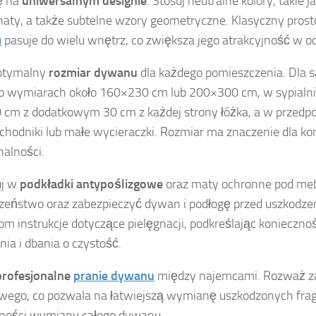
ę na
uniwersalnym designie
. Stosuj neutralne kolory, takie j
naty, a także subtelne wzory geometryczne. Klasyczny pros
u
pasuje do wielu wnętrz, co zwiększa jego atrakcyjność w 
optymalny
rozmiar dywanu
dla każdego pomieszczenia. Dla s
 wymiarach około 160×230 cm lub 200×300 cm, w sypialni
cm z dodatkowym 30 cm z każdej strony łóżka, a w przedpo
chodniki lub małe wycieraczki. Rozmiar ma znaczenie dla ko
nalności.
uj w
podkładki antypoślizgowe
oraz maty ochronne pod meb
zeństwo oraz zabezpieczyć dywan i podłogę przed uszkodze
m instrukcje dotyczące pielęgnacji, podkreślając konieczno
nia i dbania o czystość.
profesjonalne
pranie dywanu
między najemcami. Rozważ z
wego, co pozwala na łatwiejszą wymianę uszkodzonych fr
ności wymiany całego dywanu.