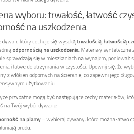
eria wyboru: trwałość, łatwość czy
rność na uszkodzenia
 dywan, który cechuje się wysoką
trwałością
,
łatwością cz
ednią
odpornością na uszkodzenia
. Materiały syntetyczne 
le sprawdzają się w mieszkaniach na wynajem, ponieważ s
enia i łatwe do utrzymania w czystości. Upewnij się, że wy
y z włókien odpornych na ścieranie, co zapewni jego dług
ntensywnym użytkowaniu.
yce przydatne mogą być następujące cechy materiałów, kt
ć na Twój wybór dywanu:
orność na plamy
– wybieraj dywany, które można łatwo czy
łaniają brudu.