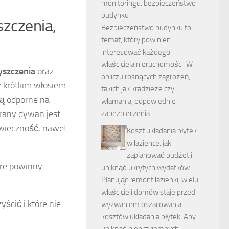
monitoringu: bezpieczeństwo
budynku
szczenia,
Bezpieczeństwo budynku to
temat, który powinien
interesować każdego
właściciela nieruchomości. W
yszczenia
oraz
obliczu rosnących zagrożeń,
z krótkim włosiem
takich jak kradzieże czy
ą odporne na
włamania, odpowiednie
brany dywan jest
zabezpieczenia …
owieczność, nawet
Koszt układania płytek
w łazience: jak
zaplanować budżet i
óre powinny
uniknąć ukrytych wydatków
Planując remont łazienki, wielu
właścicieli domów staje przed
ścić i które nie
wyzwaniem oszacowania
kosztów układania płytek. Aby
uniknąć nieprzyjemnych