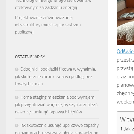
Technologie inteligentnego sterowania w
efektywnym zarządzaniu energią
Projektowanie zrównoważonej
infrastruktury miejskiej i przestrzeni
publicznej
Odświe
OSTATNIE WPISY
przestr
przystą
Odbojniki i podkładki filcowe w wynajmie:
oraz po
jak skutecznie chronić ściany i podłogi bez
trwałych zmian
planowa
zbędneg
Home staging mieszkania pod wynajem:
weekend
jak przygotować wnętrze, by szybko znaleźć
najemcę i uniknąć typowych błędów
W ty
Jak skutecznie usunąć uporczywe zapachy
Jak 
po najemcach: przyczyny, błędy i sprawdzone