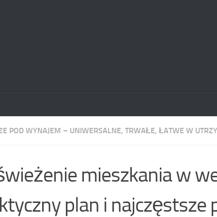
E POD WYNAJEM – UNIWERSALNE, TRWAŁE, ŁATWE W UTRZ
wieżenie mieszkania w w
ktyczny plan i najczęstsze 