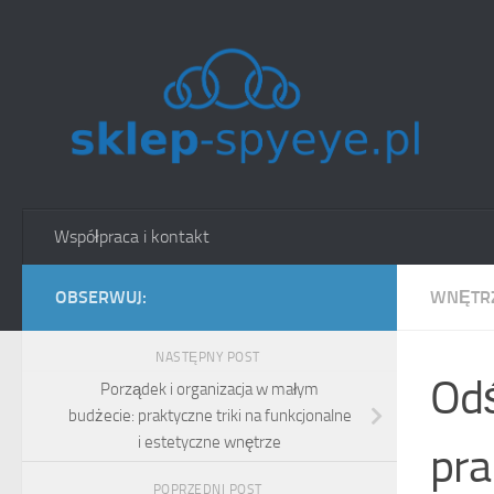
Skip to content
Współpraca i kontakt
OBSERWUJ:
WNĘTRZ
NASTĘPNY POST
Odś
Porządek i organizacja w małym
budżecie: praktyczne triki na funkcjonalne
i estetyczne wnętrze
pra
POPRZEDNI POST