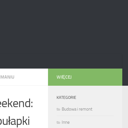
YMANIU
WIĘCEJ
KATEGORIE
eekend:
Budowa i remont
pułapki
Inne