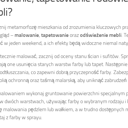
li?
nij metamorfozę mieszkania od zrozumienia kluczowych pra
ygląd –
malowanie
,
tapetowanie
oraz
odświeżenie mebli
. T
 w jeden weekend, a ich efekty będą widoczne niemal nat
tecznie malować, zacznij od oceny stanu ścian i sufitów. Sp
ą one usunięcia starych warstw farby lub tapet. Następnie 
 odtłuszczania, co zapewni dobrą przyczepność farby. Zabezpi
olią ochronną oraz taśmą malarską, aby uniknąć zabrudzeń w
alowaniem wykonaj gruntowanie powierzchni specjalnym p
w dwóch warstwach, używając farby o wybranym rodzaju i k
ę malowania pędzlem lub wałkiem, a w trudno dostępnych 
taj z farby w sprayu.