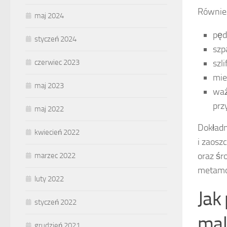
Również
maj 2024
pęd
styczeń 2024
szp
szl
czerwiec 2023
mie
maj 2023
waż
prz
maj 2022
Dokładn
kwiecień 2022
i zaosz
oraz śr
marzec 2022
metamor
luty 2022
Jak
styczeń 2022
mal
grudzień 2021