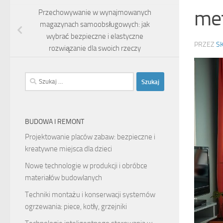
me
Przechowywanie w wynajmowanych
magazynach samoobsługowych: jak
wybrać bezpieczne i elastyczne
PRZEZ
S
rozwiązanie dla swoich rzeczy
Szukaj:
BUDOWA I REMONT
Projektowanie placów zabaw: bezpieczne i
kreatywne miejsca dla dzieci
Nowe technologie w produkcji i obróbce
materiałów budowlanych
Techniki montażu i konserwacji systemów
ogrzewania: piece, kotły, grzejniki