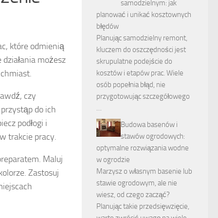
samodzielnym: jak
planować i unikać kosztownych
błędów
Planując samodzielny remont,
c, które odmienią
kluczem do oszczędności jest
e działania możesz
skrupulatne podejście do
ychmiast.
kosztów i etapów prac. Wiele
osób popełnia błąd, nie
rawdź, czy
przygotowując szczegółowego
…
przystąp do ich
ecz podłogi i
Budowa basenów i
 trakcie pracy.
stawów ogrodowych:
optymalne rozwiązania wodne
reparatem. Maluj
w ogrodzie
Marzysz o własnym basenie lub
olorze. Zastosuj
stawie ogrodowym, ale nie
miejscach
wiesz, od czego zacząć?
Planując takie przedsięwzięcie,
warto zwrócić uwagę na wiele …