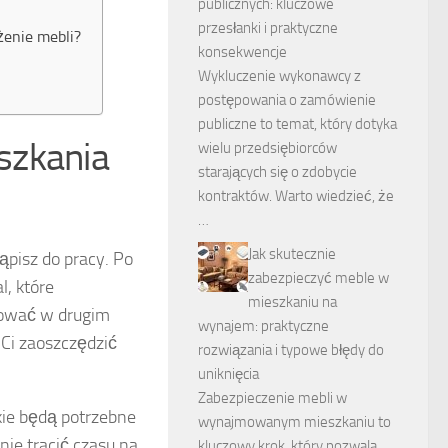
publicznych: kluczowe
przesłanki i praktyczne
żenie mebli?
konsekwencje
Wykluczenie wykonawcy z
postępowania o zamówienie
publiczne to temat, który dotyka
szkania
wielu przedsiębiorców
starających się o zdobycie
kontraktów. Warto wiedzieć, że
…
Jak skutecznie
ąpisz do pracy. Po
zabezpieczyć meble w
l, które
mieszkaniu na
zować w drugim
wynajem: praktyczne
i zaoszczędzić
rozwiązania i typowe błędy do
uniknięcia
Zabezpieczenie mebli w
akie będą potrzebne
wynajmowanym mieszkaniu to
ie tracić czasu na
kluczowy krok, który pozwala