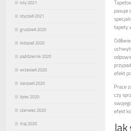
Tapetow
luty 2021
pasuje 
styczeń 2021
specjal
tapety 
grudzień 2020
Odśwież
listopad 2020
uchwytó
odpowie
październik 2020
przypad
wrzesień 2020
efekt p
sierpień 2020
Prace z
czy spr
lipiec 2020
swojego
czerwiec 2020
efekt k
Jak
maj 2020