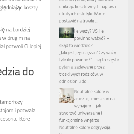
uniknąć kosztownych napraw i
ględniając koszty
utraty ich estetyki. Warto
postawić na trwałe …
ię na bardziej
Ile waży? VS. Ile
a w drugim na
powinno ważyć? –
skąd to wiedzieć?
ł pozwoli Ci lepiej
„Jaki jest jego ciężar? Czy waży
tyle ile powinno?” – są to częste
pytania, zadawane przez
ędzia do
troskliwych rodziców, w
odniesieniu do …
Neutralne kolory w
aranżacji mieszkań na
tamorfozy
wynajem – jak
tojom i pozwala
stworzyć uniwersalne i
cesoria, które
funkcjonalne wnętrze
Neutralne kolory odgrywają