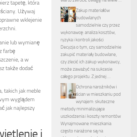
erz tapetę, która
Zakup materiałów
 ściany. Używaj
budowlanych
Poprawne wklejenie
samodzielnie czy przez
erzchni.
wykonawcę: analiza kosztów,
ryzyka i kontroli jakości
anie lub wymianę
Decyzja o tym, czy samodzielnie
z farbę
zakupić materiały budowlane,
szczenie, a w
czy zlecić ich zakup wykonawcy,
sz także dodać
może zaważyć na sukcesie
całego projektu. Z jednej …
Ochrona narożników i
 takich jak meble
ścian w mieszkaniu pod
nowym wyglądem
wynajem: skuteczne
ć jak najlepszy
metody minimalizujące
uszkodzenia i koszty remontów
Wynajmowane mieszkania
ietlenie i
często narażone są na