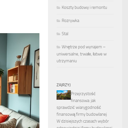
Koszty budowy i remontu
Rozrywka
Stal
Wnętrze pod wynajem –
uniwersalne, trwałe, łatwe w
utrzymaniu
ZAJRZYJ
Przejrzystość
finansowa: jak
sprawdzić wiarygodność
finansową firmy budowlanej
W dzisiejszych czasach wybór
odpowiedniej firmy budowlanej