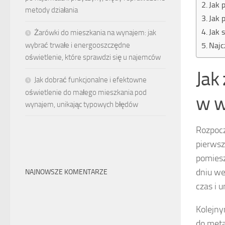
Jak 
metody działania
Jak 
Jak 
Żarówki do mieszkania na wynajem: jak
Najc
wybrać trwałe i energooszczędne
oświetlenie, które sprawdzi się u najemców
Jak
Jak dobrać funkcjonalne i efektowne
oświetlenie do małego mieszkania pod
w w
wynajem, unikając typowych błędów
Rozpocz
pierwsz
pomiesz
dniu we
NAJNOWSZE KOMENTARZE
czas i 
Kolejny
do meta