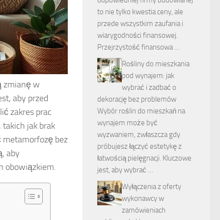
to nie tylko kwestia ceny, ale
przede wszystkim zaufania i
wiarygodności finansowej.
Przejrzystość finansowa …
Rośliny do mieszkania
pod wynajem: jak
ą zmianę w
wybrać i zadbać o
st, aby przed
dekorację bez problemów
ić zakres prac
Wybór roślin do mieszkań na
wynajem może być
 takich jak brak
wyzwaniem, zwłaszcza gdy
ić metamorfozę bez
próbujesz łączyć estetykę z
, aby
łatwością pielęgnacji. Kluczowe
ym obowiązkiem.
jest, aby wybrać …
Wyłączenia z oferty
wykonawcy w
zamówieniach