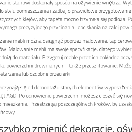
anie stanowi doskonały sposób na ożywienie wnętrza. Wybi
do stylu pomieszczenia i zadbaj o prawidłowe przygotowanie
istycznych klejów, aby tapeta mocno trzymała się podłoża. 
wymaga precyzyjnego przycinania i dociskania na całej powi
enie mebli można osiągnąć poprzez malowanie, tapicerow
w. Malowanie mebli ma swoje specyfikacje, dlatego wybier
dnią do materiału. Przygotuj meble przez ich dokładne oczy
ku powierzchni drewnianych – także przeszlifowanie. Może
ostarzenia lub ozdobne przecierki.
aczynają się od demontażu starych elementów wyposażenia,
zęt AGD. Po odnowieniu powierzchni możesz cieszyć się 
 mieszkania. Przestrzegaj poszczególnych kroków, by uzyska
ońcowy.
 szybko zmienić dekoracje, ośw