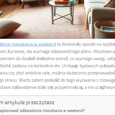
żenie mieszkania w weekend
to doskonały sposób na szybk
zeni życiowej, ale wymaga odpowiedniego planu. Kluczowe je
pieniem do działań dokładnie ocenić, co wymaga uwagi, ustal
dzielić zadania na konkretne dni. Unikając typowych pułapek,
nia czy zbyt ambitne cele, można skutecznie przeprowadz
o stresu. Warto zatem podejść do tego wyzwania z rozwagą
owe odświeżenie stało się przyjemnością, a nie uciążliw
m artykule przeczytasz
zaplanować odświeżenie mieszkania w weekend?