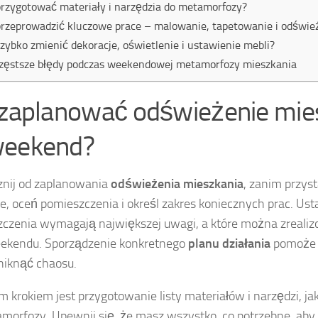
przygotować materiały i narzędzia do metamorfozy?
przeprowadzić kluczowe prace – malowanie, tapetowanie i odświe
szybko zmienić dekoracje, oświetlenie i ustawienie mebli?
zęstsze błędy podczas weekendowej metamorfozy mieszkania
 zaplanować odświeżenie mie
eekend?
nij od zaplanowania
odświeżenia mieszkania
, zanim przyst
e, oceń pomieszczenia i określ zakres koniecznych prac. Usta
czenia wymagają największej uwagi, a które można zreali
ekendu. Sporządzenie konkretnego
planu działania
pomoże C
uniknąć chaosu.
m krokiem jest przygotowanie listy materiałów i narzędzi, j
morfozy. Upewnij się, że masz wszystko, co potrzebne, aby n