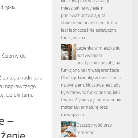
kluczową rolę w aranżacji
d ręką:
mieszkań na wynajem,
ponieważ pozwalają na
stworzenie przestrzeni, która
jest jednocześnie estetyczna i
funkcjonalna. …
Łazienka w mieszkaniu
 ścierny do
pod wynajem:
praktyczne sposoby na
funkcjonalną i trwałą aranżację
ąć zakupu nadmiaru
Planując łazienkę w mieszkaniu
na wynajem, kluczowe jest, aby
awu naprawczego
była zarówno funkcjonalna, jak i
y. Dzięki temu
trwała. Wybierając odpowiednie
materiały, armaturę oraz
rozwiązania …
e –
Oszczędność przy
eżenie
remoncie