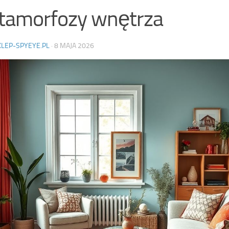
tamorfozy wnętrza
KLEP-SPYEYE.PL
·
8 MAJA 2026