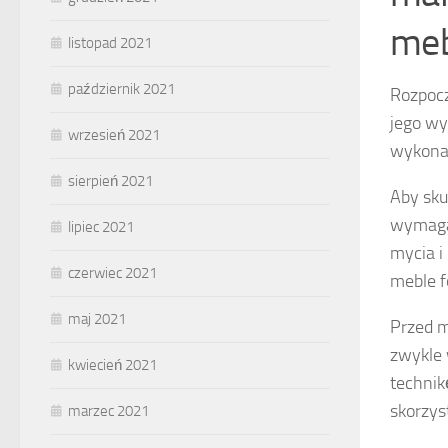
meb
listopad 2021
październik 2021
Rozpocz
jego w
wrzesień 2021
wykonać
sierpień 2021
Aby sku
wymagaj
lipiec 2021
mycia i
czerwiec 2021
meble f
maj 2021
Przed m
zwykle 
kwiecień 2021
technik
skorzys
marzec 2021