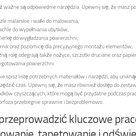
 ważne są odpowiednie narzędzia. Upewnij się, że masz po
zle malarskie i wałki do malowania;
achle do wypełniania ubytków;
ifierkę do wygładzania powierzchni;
rnik oraz poziomicę dla precyzyjnego montażu elementów;
ną rolę odegrają także nożyce, szczotki druciane oraz papier
ygotowania powierzchni.
ie spisz listę potrzebnych materiałów i narzędzi, aby unikn
czędzić czas. Upewnij się, że masz również dostęp do zest
odków czyszczących, które mogą być przydatne podczas prac
foza przebiegnie sprawnie i bezproblemowo.
 przeprowadzić kluczowe prac
owanie, tapetowanie i odświ