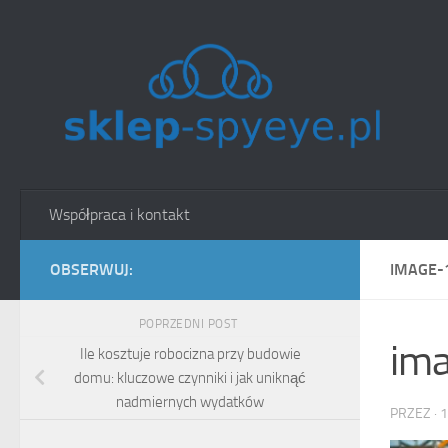
Skip to content
Współpraca i kontakt
OBSERWUJ:
IMAGE-
POPRZEDNI POST
im
Ile kosztuje robocizna przy budowie
domu: kluczowe czynniki i jak uniknąć
nadmiernych wydatków
PRZEZ
·
1