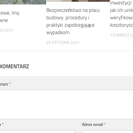
inwestycji
jak ich uni
Bezpieczeństwo na placu
lowe, liny
weryfikow
budowy: procedury i
ewne
kosztorys
praktyki zapobiegające
GO 2017
wypadkom
15 MARCA 2
25 STYCZNIA 2021
 KOMENTARZ
tarz
*
a
*
Adres email
*