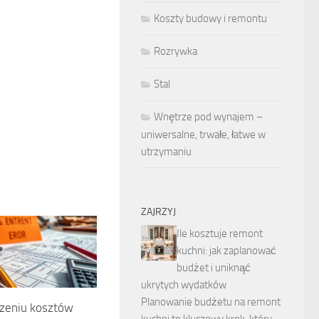
Koszty budowy i remontu
Rozrywka
Stal
Wnętrze pod wynajem –
uniwersalne, trwałe, łatwe w
utrzymaniu
ZAJRZYJ
Ile kosztuje remont
kuchni: jak zaplanować
budżet i uniknąć
ukrytych wydatków
Planowanie budżetu na remont
czeniu kosztów
kuchni to kluczowy krok, który