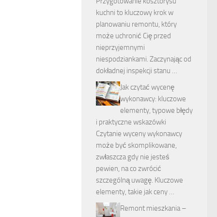
Przygotowanie kosztorysu
kuchni to kluczowy krok w
planowaniu remontu, który
może uchronić Cię przed
nieprzyjemnymi
niespodziankami. Zaczynając od
dokładnej inspekcji stanu …
Jak czytać wycenę
wykonawcy: kluczowe
elementy, typowe błędy
i praktyczne wskazówki
Czytanie wyceny wykonawcy
może być skomplikowane,
zwłaszcza gdy nie jesteś
pewien, na co zwrócić
szczególną uwagę. Kluczowe
elementy, takie jak ceny …
Remont mieszkania –