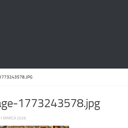
1773243578.JPG
age-1773243578.jpg
1 MARCA 2026