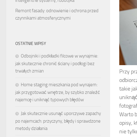
inteligentne systemy, robotyka
Remont fasady: odnowienie i ochrona przed
czynnikami atmosferycznymi
OSTATNIE WPISY
Odbojniki i podkładki filcowe w wynajmie:
jak skutecznie chronić ściany i podłogi bez
Przy pr
trwałych zmian
odbiorc
Home staging mieszkania pod wynajem:
takie j
jak przygotować wnętrze, by szybko znaleźć
uniknąć
najemcę i uniknąć typowych błędów
fotogra
Jak skutecznie usunąć uporczywe zapachy
Warto b
po najemcach: przyczyny, błędy i sprawdzone
opisy, 
metody działania
nie tyl