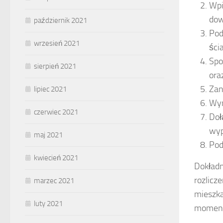
Wpi
dow
październik 2021
Pod
wrzesień 2021
ścia
Spo
sierpień 2021
ora
Zan
lipiec 2021
Wym
czerwiec 2021
Doł
wyp
maj 2021
Pod
kwiecień 2021
Dokładn
rozlicz
marzec 2021
mieszka
luty 2021
momenci