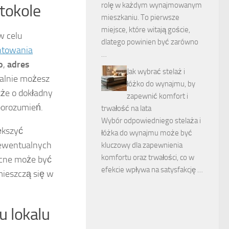
rolę w każdym wynajmowanym
tokole
mieszkaniu. To pierwsze
miejsce, które witają goście,
 celu
dlatego powinien być zarówno
ntowania
…
o
,
adres
Jak wybrać stelaż i
nalnie możesz
łóżko do wynajmu, by
kże o dokładny
zapewnić komfort i
porozumień.
trwałość na lata
Wybór odpowiedniego stelaża i
ększyć
łóżka do wynajmu może być
 ewentualnych
kluczowy dla zapewnienia
komfortu oraz trwałości, co w
mocne może być
efekcie wpływa na satysfakcję …
mieszczą się w
u lokalu