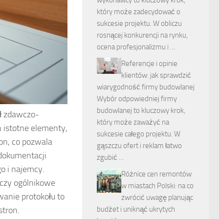
który może zadecydować o
sukcesie projektu. W obliczu
rosnącej konkurencji na rynku,
ocena profesjonalizmu i …
Referencje i opinie
klientów: jak sprawdzić
wiarygodność firmy budowlanej
Wybór odpowiedniej firmy
budowlanej to kluczowy krok,
ół zdawczo-
który może zaważyć na
 istotne elementy,
sukcesie całego projektu. W
ron, co pozwala
gąszczu ofert i reklam łatwo
 dokumentacji
zgubić …
o i najemcy.
Różnice cen remontów
 czy ogólnikowe
w miastach Polski: na co
anie protokołu to
zwrócić uwagę planując
stron.
budżet i uniknąć ukrytych