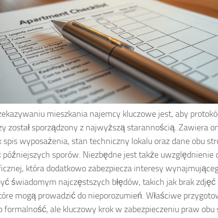
zekazywaniu mieszkania najemcy kluczowe jest, aby protok
zy został sporządzony z najwyższą starannością. Zawiera on
ak spis wyposażenia, stan techniczny lokalu oraz dane obu st
 późniejszych sporów. Niezbędne jest także uwzględnienie
ficznej, która dodatkowo zabezpiecza interesy wynajmująceg
yć świadomym najczęstszych błędów, takich jak brak zdjęć
które mogą prowadzić do nieporozumień. Właściwe przygotow
ko formalność, ale kluczowy krok w zabezpieczeniu praw obu 