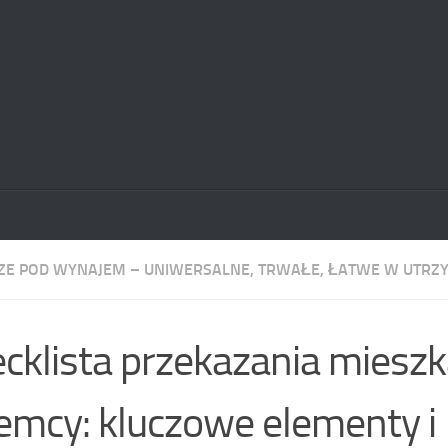
E POD WYNAJEM – UNIWERSALNE, TRWAŁE, ŁATWE W UTRZ
cklista przekazania mieszk
emcy: kluczowe elementy i