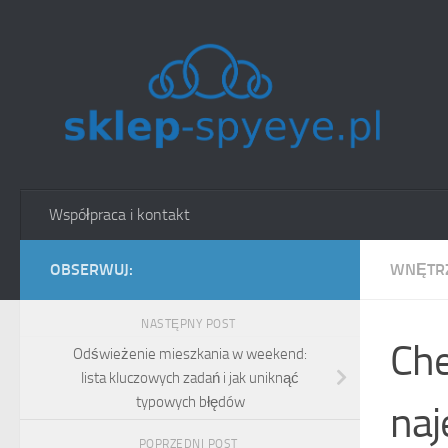
Skip to content
Współpraca i kontakt
OBSERWUJ:
WNĘTRZ
NASTĘPNY POST
Che
Odświeżenie mieszkania w weekend:
lista kluczowych zadań i jak uniknąć
typowych błędów
naj
POPRZEDNI POST