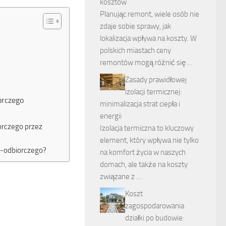
kosztów
Planując remont, wiele osób nie
zdaje sobie sprawy, jak
lokalizacja wpływa na koszty. W
polskich miastach ceny
remontów mogą różnić się …
Zasady prawidłowej
izolacji termicznej:
orczego
minimalizacja strat ciepła i
energii
orczego przez
Izolacja termiczna to kluczowy
element, który wpływa nie tylko
o-odbiorczego?
na komfort życia w naszych
domach, ale także na koszty
związane z …
Koszt
zagospodarowania
działki po budowie: