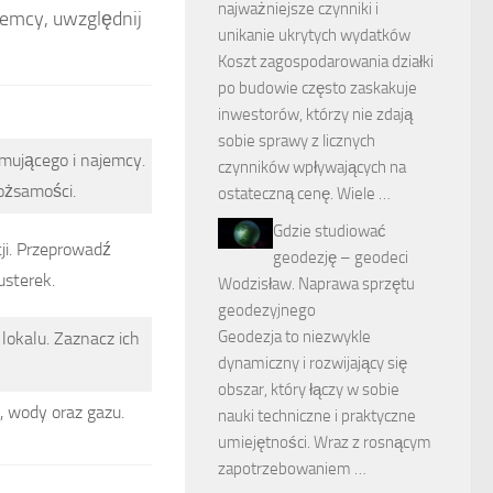
najważniejsze czynniki i
emcy, uwzględnij
unikanie ukrytych wydatków
Koszt zagospodarowania działki
po budowie często zaskakuje
inwestorów, którzy nie zdają
sobie sprawy z licznych
mującego i najemcy.
czynników wpływających na
ożsamości.
ostateczną cenę. Wiele …
Gdzie studiować
ji. Przeprowadź
geodezję – geodeci
usterek.
Wodzisław. Naprawa sprzętu
geodezyjnego
Geodezja to niezwykle
lokalu. Zaznacz ich
dynamiczny i rozwijający się
obszar, który łączy w sobie
, wody oraz gazu.
nauki techniczne i praktyczne
umiejętności. Wraz z rosnącym
zapotrzebowaniem …