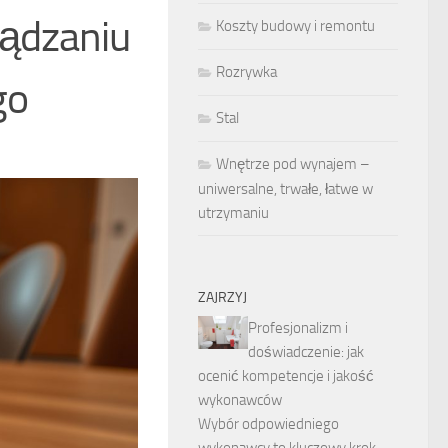
ządzaniu
Koszty budowy i remontu
Rozrywka
go
Stal
Wnętrze pod wynajem –
uniwersalne, trwałe, łatwe w
utrzymaniu
ZAJRZYJ
Profesjonalizm i
doświadczenie: jak
ocenić kompetencje i jakość
wykonawców
Wybór odpowiedniego
wykonawcy to kluczowy krok,