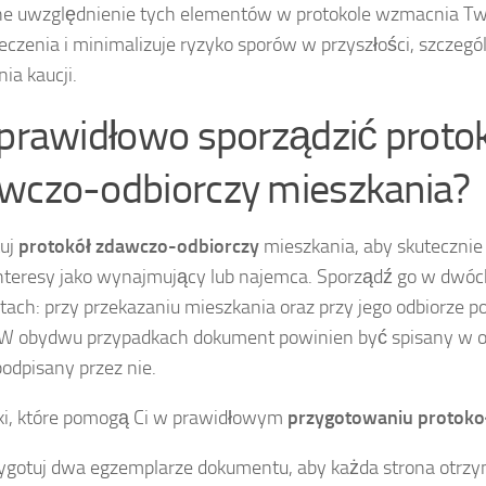
e uwzględnienie tych elementów w protokole wzmacnia Tw
eczenia i minimalizuje ryzyko sporów w przyszłości, szczegó
nia kaucji.
 prawidłowo sporządzić proto
wczo-odbiorczy mieszkania?
tuj
protokół zdawczo-odbiorczy
mieszkania, aby skutecznie
nteresy jako wynajmujący lub najemca. Sporządź go w dwó
ch: przy przekazaniu mieszkania oraz przy jego odbiorze p
W obydwu przypadkach dokument powinien być spisany w o
podpisany przez nie.
ki, które pomogą Ci w prawidłowym
przygotowaniu protoko
ygotuj dwa egzemplarze dokumentu, aby każda strona otrzy