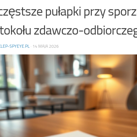
częstsze pułapki przy spor
tokołu zdawczo-odbiorcze
KLEP-SPYEYE.PL
·
14 MAJA 2026