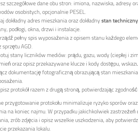
sz szczegółowe dane obu stron: imiona, nazwiska, adresy o
odów osobistych, opcjonalnie PESEL.
aj dokładny adres mieszkania oraz dokładny
stan techniczny
ny, podłogi, okna, drzwi i instalacje.
rządź pełny spis wyposażenia z opisem stanu każdego elem
z sprzętu AGD.
otuj stany liczników mediów: prądu, gazu, wody (ciepłej i zimn
ień oraz opisz przekazywane klucze i kody dostępu, wskazuj
ącz dokumentację fotograficzną obrazującą stan mieszkania
osażenia.
pisz protokół razem z drugą stroną, potwierdzając zgodność 
e przygotowanie protokołu minimalizuje ryzyko sporów oraz
enia na koniec najmu. W przypadku jakichkolwiek zastrzeżeń
nia, zrób zdjęcia i opisz wszelkie uszkodzenia, aby potwierdz
e przekazania lokalu.