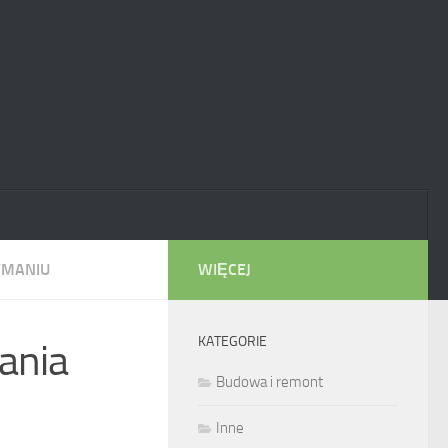
YMANIU
WIĘCEJ
KATEGORIE
ania
Budowa i remont
Inne