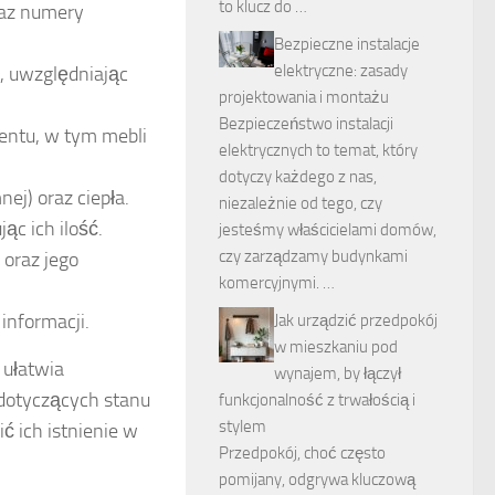
to klucz do …
raz numery
Bezpieczne instalacje
elektryczne: zasady
, uwzględniając
projektowania i montażu
Bezpieczeństwo instalacji
entu, w tym mebli
elektrycznych to temat, który
dotyczy każdego z nas,
ej) oraz ciepła.
niezależnie od tego, czy
ąc ich ilość.
jesteśmy właścicielami domów,
czy zarządzamy budynkami
 oraz jego
komercyjnymi. …
informacji.
Jak urządzić przedpokój
w mieszkaniu pod
 ułatwia
wynajem, by łączył
 dotyczących stanu
funkcjonalność z trwałością i
stylem
ić ich istnienie w
Przedpokój, choć często
pomijany, odgrywa kluczową