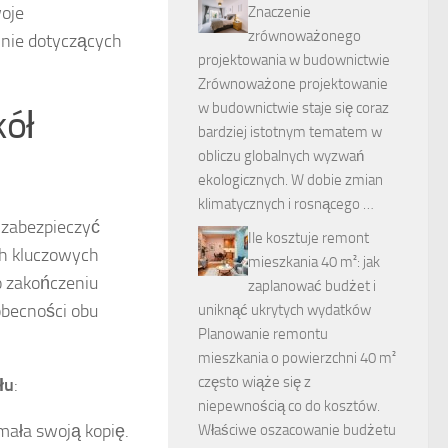
oje
Znaczenie
zrównoważonego
lnie dotyczących
projektowania w budownictwie
Zrównoważone projektowanie
w budownictwie staje się coraz
kół
bardziej istotnym tematem w
obliczu globalnych wyzwań
ekologicznych. W dobie zmian
klimatycznych i rosnącego …
 zabezpieczyć
Ile kosztuje remont
ch kluczowych
mieszkania 40 m²: jak
o zakończeniu
zaplanować budżet i
becności obu
uniknąć ukrytych wydatków
Planowanie remontu
mieszkania o powierzchni 40 m²
często wiąże się z
łu
:
niepewnością co do kosztów.
mała swoją kopię.
Właściwe oszacowanie budżetu