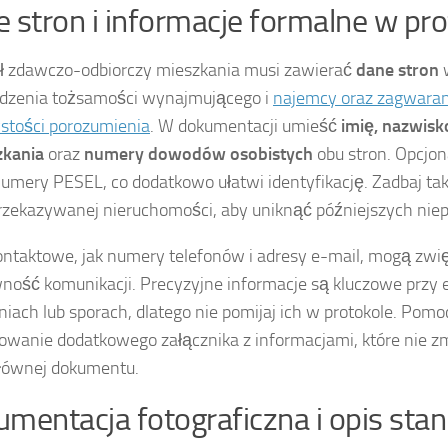
 stron i informacje formalne w pro
ł zdawczo-odbiorczy mieszkania musi zawierać
dane stron
w
dzenia tożsamości wynajmującego i
najemcy oraz zagwara
ystości porozumienia
. W dokumentacji umieść
imię, nazwisk
zkania
oraz
numery dowodów osobistych
obu stron. Opcjo
umery PESEL, co dodatkowo ułatwi identyfikację. Zadbaj ta
rzekazywanej nieruchomości, aby uniknąć późniejszych nie
ntaktowe, jak numery telefonów i adresy e-mail, mogą zwi
ność komunikacji. Precyzyjne informacje są kluczowe przy
niach lub sporach, dlatego nie pomijaj ich w protokole. Po
owanie dodatkowego załącznika z informacjami, które nie z
głównej dokumentu.
mentacja fotograficzna i opis stan