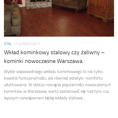
STAL
11 LUTEGO 2017
Wkład kominkowy stalowy czy żeliwny –
kominki nowoczesne Warszawa
Wybór odpowiedniego wkładu kominkowego to nie tylko
kwestia funkcjonalności, ale również estetyki i komfortu
użytkowania. W obliczu rosnącej popularności nowoczesnych
kominków w Warszawie, warto zastanowić się nad tym, czy
lepszym rozwiązaniem będą wkłady stalowe...