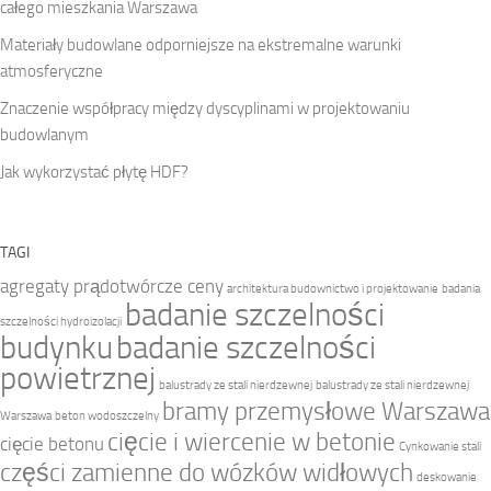
całego mieszkania Warszawa
Materiały budowlane odporniejsze na ekstremalne warunki
atmosferyczne
Znaczenie współpracy między dyscyplinami w projektowaniu
budowlanym
Jak wykorzystać płytę HDF?
TAGI
agregaty prądotwórcze ceny
architektura budownictwo i projektowanie
badania
badanie szczelności
szczelności hydroizolacji
budynku
badanie szczelności
powietrznej
balustrady ze stali nierdzewnej
balustrady ze stali nierdzewnej
bramy przemysłowe Warszawa
Warszawa
beton wodoszczelny
cięcie i wiercenie w betonie
cięcie betonu
Cynkowanie stali
części zamienne do wózków widłowych
deskowanie