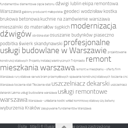
dźwigi lublin
ekipa remontowa
fundamentów
diamentowe cięcie betonu
Warszawa
geodeci wodzisław
kostka
gabiony producent małopolskie
brukowa betonowa
kuchnie na zamówienie warszawa
modernizacja
mieszalniki do materiałów sypkich
dźwigów
osuszanie budynków piaseczno
obróbka stali
profesjonalne
podbitka świerk skandynawski
usługi budowlane w Warszawie
projektowanie
remont
konstrukcji stalowych
Projekty instalacji elektrycznych Trójmiasto
mieszkania warszawa
remont w mieszkaniu - oferty firm
Warszawa
rury stalowe
serwis bram przemysłowych
spawanie konstrukcji stalowych
toczenie cnc
uszczelniacz dekarski
Warszawa
toczenie stali
Tłoczenie stali
uszczelniacz
usługi remontowe
dekarski Lakma
usługi budowlane warszawa
warszawa
Warszawa - układanie kostki
wkład kominkowy stalowy czy żeliwny
wyburzenia Kraków
zasypywanie fundamentów Warszawa
{{site_title}} © {{year}}. Wszelkie prawa zastrzeżone