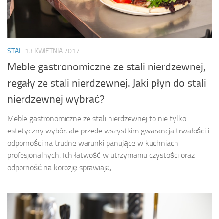
STAL
13 KWIETNIA 2017
Meble gastronomiczne ze stali nierdzewnej,
regały ze stali nierdzewnej. Jaki płyn do stali
nierdzewnej wybrać?
Meble gastronomiczne ze stali nierdzewnej to nie tylko
estetyczny wybór, ale przede wszystkim gwarancja trwałości i
odporności na trudne warunki panujące w kuchniach
profesjonalnych. Ich łatwość w utrzymaniu czystości oraz
odporność na korozję sprawiają,...