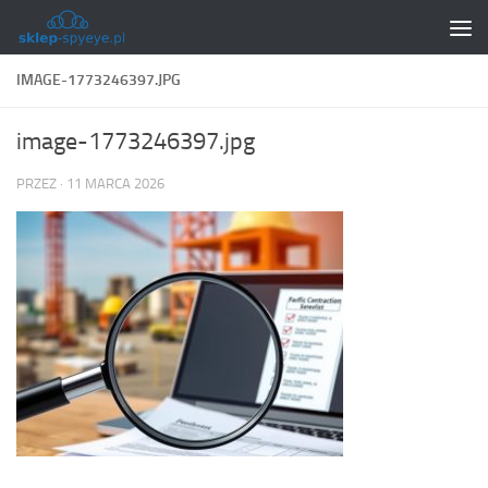
Skip to content
IMAGE-1773246397.JPG
image-1773246397.jpg
PRZEZ
·
11 MARCA 2026