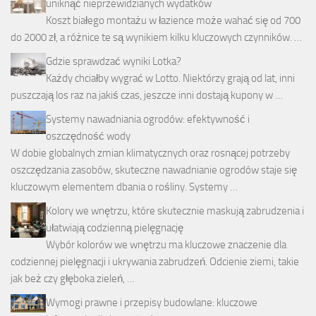
uniknąć nieprzewidzianych wydatków
Koszt białego montażu w łazience może wahać się od 700
do 2000 zł, a różnice te są wynikiem kilku kluczowych czynników. …
Gdzie sprawdzać wyniki Lotka?
Każdy chciałby wygrać w Lotto. Niektórzy grają od lat, inni
puszczają los raz na jakiś czas, jeszcze inni dostają kupony w …
Systemy nawadniania ogrodów: efektywność i
oszczędność wody
W dobie globalnych zmian klimatycznych oraz rosnącej potrzeby
oszczędzania zasobów, skuteczne nawadnianie ogrodów staje się
kluczowym elementem dbania o rośliny. Systemy …
Kolory we wnętrzu, które skutecznie maskują zabrudzenia i
ułatwiają codzienną pielęgnację
Wybór kolorów we wnętrzu ma kluczowe znaczenie dla
codziennej pielęgnacji i ukrywania zabrudzeń. Odcienie ziemi, takie
jak beż czy głęboka zieleń, …
Wymogi prawne i przepisy budowlane: kluczowe