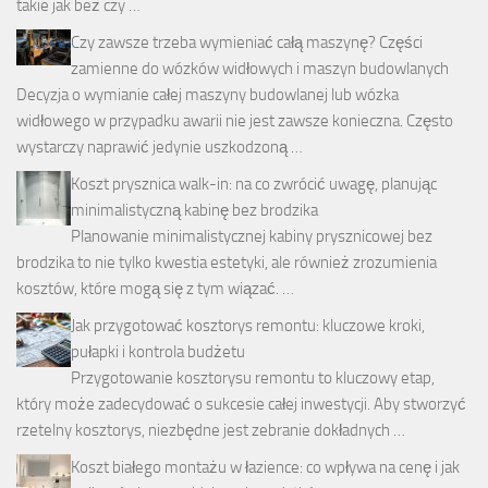
takie jak beż czy …
Czy zawsze trzeba wymieniać całą maszynę? Części
zamienne do wózków widłowych i maszyn budowlanych
Decyzja o wymianie całej maszyny budowlanej lub wózka
widłowego w przypadku awarii nie jest zawsze konieczna. Często
wystarczy naprawić jedynie uszkodzoną …
Koszt prysznica walk-in: na co zwrócić uwagę, planując
minimalistyczną kabinę bez brodzika
Planowanie minimalistycznej kabiny prysznicowej bez
brodzika to nie tylko kwestia estetyki, ale również zrozumienia
kosztów, które mogą się z tym wiązać. …
Jak przygotować kosztorys remontu: kluczowe kroki,
pułapki i kontrola budżetu
Przygotowanie kosztorysu remontu to kluczowy etap,
który może zadecydować o sukcesie całej inwestycji. Aby stworzyć
rzetelny kosztorys, niezbędne jest zebranie dokładnych …
Koszt białego montażu w łazience: co wpływa na cenę i jak