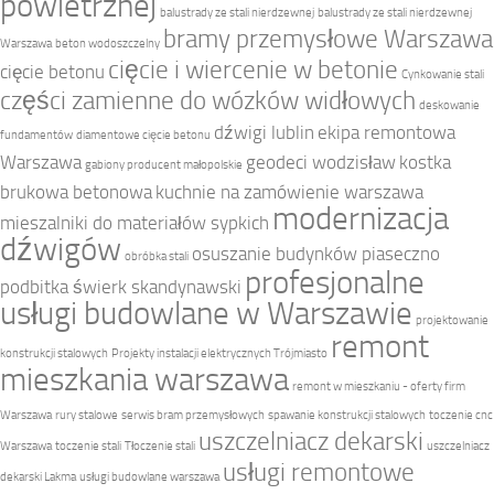
powietrznej
balustrady ze stali nierdzewnej
balustrady ze stali nierdzewnej
bramy przemysłowe Warszawa
Warszawa
beton wodoszczelny
cięcie i wiercenie w betonie
cięcie betonu
Cynkowanie stali
części zamienne do wózków widłowych
deskowanie
dźwigi lublin
ekipa remontowa
fundamentów
diamentowe cięcie betonu
Warszawa
geodeci wodzisław
kostka
gabiony producent małopolskie
brukowa betonowa
kuchnie na zamówienie warszawa
modernizacja
mieszalniki do materiałów sypkich
dźwigów
osuszanie budynków piaseczno
obróbka stali
profesjonalne
podbitka świerk skandynawski
usługi budowlane w Warszawie
projektowanie
remont
konstrukcji stalowych
Projekty instalacji elektrycznych Trójmiasto
mieszkania warszawa
remont w mieszkaniu - oferty firm
Warszawa
rury stalowe
serwis bram przemysłowych
spawanie konstrukcji stalowych
toczenie cnc
uszczelniacz dekarski
Warszawa
toczenie stali
Tłoczenie stali
uszczelniacz
usługi remontowe
dekarski Lakma
usługi budowlane warszawa