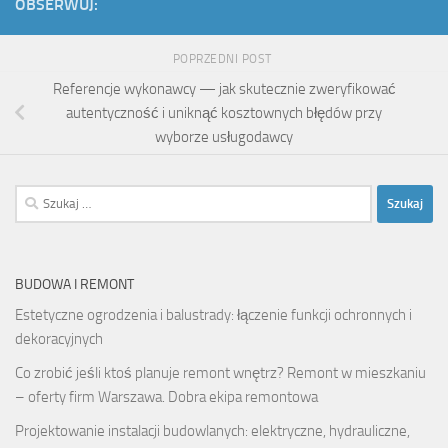
OBSERWUJ:
POPRZEDNI POST
Referencje wykonawcy — jak skutecznie zweryfikować
autentyczność i uniknąć kosztownych błędów przy
wyborze usługodawcy
Szukaj:
BUDOWA I REMONT
Estetyczne ogrodzenia i balustrady: łączenie funkcji ochronnych i
dekoracyjnych
Co zrobić jeśli ktoś planuje remont wnętrz? Remont w mieszkaniu
– oferty firm Warszawa. Dobra ekipa remontowa
Projektowanie instalacji budowlanych: elektryczne, hydrauliczne,