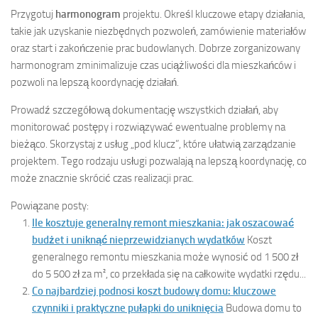
Przygotuj
harmonogram
projektu. Określ kluczowe etapy działania,
takie jak uzyskanie niezbędnych pozwoleń, zamówienie materiałów
oraz start i zakończenie prac budowlanych. Dobrze zorganizowany
harmonogram zminimalizuje czas uciążliwości dla mieszkańców i
pozwoli na lepszą koordynację działań.
Prowadź szczegółową dokumentację wszystkich działań, aby
monitorować postępy i rozwiązywać ewentualne problemy na
bieżąco. Skorzystaj z usług „pod klucz”, które ułatwią zarządzanie
projektem. Tego rodzaju usługi pozwalają na lepszą koordynację, co
może znacznie skrócić czas realizacji prac.
Powiązane posty:
Ile kosztuje generalny remont mieszkania: jak oszacować
budżet i uniknąć nieprzewidzianych wydatków
Koszt
generalnego remontu mieszkania może wynosić od 1 500 zł
do 5 500 zł za m², co przekłada się na całkowite wydatki rzędu...
Co najbardziej podnosi koszt budowy domu: kluczowe
czynniki i praktyczne pułapki do uniknięcia
Budowa domu to