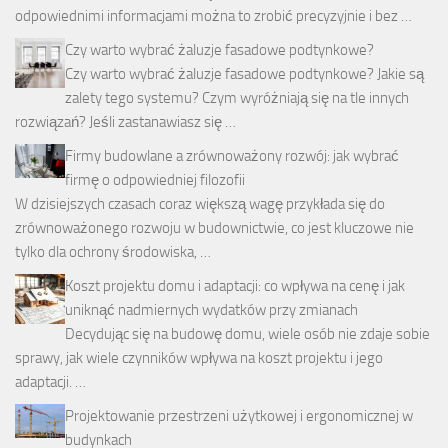
odpowiednimi informacjami można to zrobić precyzyjnie i bez …
Czy warto wybrać żaluzje fasadowe podtynkowe?
Czy warto wybrać żaluzje fasadowe podtynkowe? Jakie są
zalety tego systemu? Czym wyróżniają się na tle innych
rozwiązań? Jeśli zastanawiasz się …
Firmy budowlane a zrównoważony rozwój: jak wybrać
firmę o odpowiedniej filozofii
W dzisiejszych czasach coraz większą wagę przykłada się do
zrównoważonego rozwoju w budownictwie, co jest kluczowe nie
tylko dla ochrony środowiska, …
Koszt projektu domu i adaptacji: co wpływa na cenę i jak
uniknąć nadmiernych wydatków przy zmianach
Decydując się na budowę domu, wiele osób nie zdaje sobie
sprawy, jak wiele czynników wpływa na koszt projektu i jego
adaptacji. …
Projektowanie przestrzeni użytkowej i ergonomicznej w
budynkach