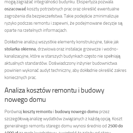
mogą zagrażać integralności budynku. Ekspertyza pozwala
oszacować
koszty potrzebnych prac oraz określić ewentualne
zagrożenia dla bezpieczeństwa. Takie podejście zminimalizuje
ryzyko podczas remontu i zapewni, że podejmowane decyzje są
oparte na rzetelnych informacjach.
Dokładnie analizuj wszystkie elementy konstrukcyjne, takie jak
stolarka okienna
, drzwiowa oraz instalacje grzewcze i wodno-
kanalizacyjne, które w starszych budynkach często nie spełniają
aktualnych standardów. Doświadczony inżynier budownictwa
powinien wykonać audyt techniczny, aby dokładnie określić zakres
koniecznych prac.
Analiza kosztów remontu i budowy
nowego domu
Porównaj
koszty remontu
i
budowy nowego domu
przez
szczegółową analizę wydatków związanych z każdą opcją. Koszt
generalnego remontu starego domu wynosi średnio od
2500 do
4000 zł
za metr kwadratowy, a wartość ta zależy od stanu