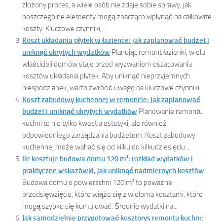
złożony proces, a wiele osób nie zdaje sobie sprawy, jak
poszczególne elementy mogą znacząco wpłynąć na całkowite
koszty. Kluczowe czynniki,...
Koszt układania płytek w łazience: jak zaplanować budżet i
uniknąć ukrytych wydatków
Planując remont łazienki, wielu
właścicieli domów staje przed wyzwaniem oszacowania
kosztów układania płytek. Aby uniknąć nieprzyjemnych
niespodzianek, warto zwrócić uwagę na kluczowe czynniki...
Koszt zabudowy kuchennej w remoncie: jak zaplanować
budżet i uniknąć ukrytych wydatków
Planowanie remontu
kuchni to nie tylko kwestia estetyki, ale również
odpowiedniego zarządzania budżetem. Koszt zabudowy
kuchennej może wahać się od kilku do kilkudziesięciu...
Ile kosztuje budowa domu 120 m²: rozkład wydatków i
praktyczne wskazówki, jak uniknąć nadmiernych kosztów
Budowa domu o powierzchni 120 m² to poważne
przedsięwzięcie, które wiąże się z wieloma kosztami, które
mogą szybko się kumulować. Średnie wydatki na...
Jak samodzielnie przygotować kosztorys remontu kuchni: