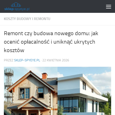
Skip to content
KOSZTY BUDOWY I REMONTU
Remont czy budowa nowego domu: jak
ocenić opłacalność i uniknąć ukrytych
kosztów
PRZEZ
SKLEP-SPYEYE.PL
·
22 KWIETNIA 2026