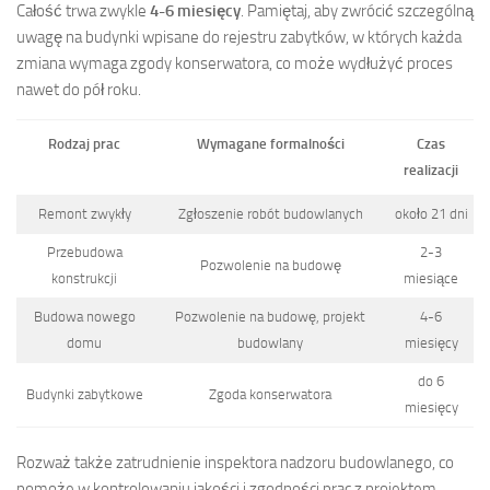
Całość trwa zwykle
4-6 miesięcy
. Pamiętaj, aby zwrócić szczególną
uwagę na budynki wpisane do rejestru zabytków, w których każda
zmiana wymaga zgody konserwatora, co może wydłużyć proces
nawet do pół roku.
Rodzaj prac
Wymagane formalności
Czas
realizacji
Remont zwykły
Zgłoszenie robót budowlanych
około 21 dni
Przebudowa
2-3
Pozwolenie na budowę
konstrukcji
miesiące
Budowa nowego
Pozwolenie na budowę, projekt
4-6
domu
budowlany
miesięcy
do 6
Budynki zabytkowe
Zgoda konserwatora
miesięcy
Rozważ także zatrudnienie inspektora nadzoru budowlanego, co
pomoże w kontrolowaniu jakości i zgodności prac z projektem.