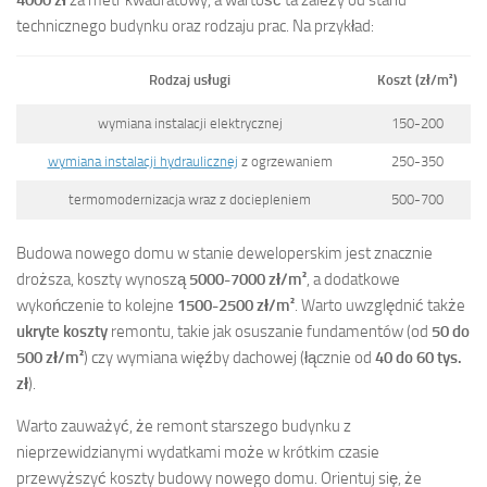
technicznego budynku oraz rodzaju prac. Na przykład:
Rodzaj usługi
Koszt (zł/m²)
wymiana instalacji elektrycznej
150-200
wymiana instalacji hydraulicznej
z ogrzewaniem
250-350
termomodernizacja wraz z dociepleniem
500-700
Budowa nowego domu w stanie deweloperskim jest znacznie
droższa, koszty wynoszą
5000-7000 zł/m²
, a dodatkowe
wykończenie to kolejne
1500-2500 zł/m²
. Warto uwzględnić także
ukryte koszty
remontu, takie jak osuszanie fundamentów (od
50 do
500 zł/m²
) czy wymiana więźby dachowej (łącznie od
40 do 60 tys.
zł
).
Warto zauważyć, że remont starszego budynku z
nieprzewidzianymi wydatkami może w krótkim czasie
przewyższyć koszty budowy nowego domu. Orientuj się, że