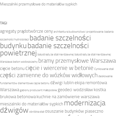
Mieszalniki przemysłowe do materiałów sypkich
TAGI
agregaty prądotwórcze ceny
architektura budownictwo i projektowanie
badania
badanie szczelności
szczelności hydroizolacji
budynku
badanie szczelności
powietrznej
balustrady ze stali nierdzewnej
balustrady ze stali nierdzewnej
bramy przemysłowe Warszawa
Warszawa
beton wodoszczelny
cięcie i wiercenie w betonie
cięcie betonu
Cynkowanie stali
części zamienne do wózków widłowych
deskowanie
dźwigi lublin
ekipa remontowa
fundamentów
diamentowe cięcie betonu
Warszawa
geodeci wodzisław
kostka
gabiony producent małopolskie
brukowa betonowa
kuchnie na zamówienie warszawa
modernizacja
mieszalniki do materiałów sypkich
dźwigów
osuszanie budynków piaseczno
obróbka stali