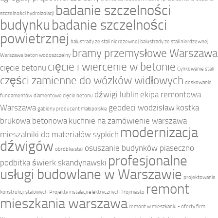
badanie szczelności
szczelności hydroizolacji
budynku
badanie szczelności
powietrznej
balustrady ze stali nierdzewnej
balustrady ze stali nierdzewnej
bramy przemysłowe Warszawa
Warszawa
beton wodoszczelny
cięcie i wiercenie w betonie
cięcie betonu
Cynkowanie stali
części zamienne do wózków widłowych
deskowanie
dźwigi lublin
ekipa remontowa
fundamentów
diamentowe cięcie betonu
Warszawa
geodeci wodzisław
kostka
gabiony producent małopolskie
brukowa betonowa
kuchnie na zamówienie warszawa
modernizacja
mieszalniki do materiałów sypkich
dźwigów
osuszanie budynków piaseczno
obróbka stali
profesjonalne
podbitka świerk skandynawski
usługi budowlane w Warszawie
projektowanie
remont
konstrukcji stalowych
Projekty instalacji elektrycznych Trójmiasto
mieszkania warszawa
remont w mieszkaniu - oferty firm