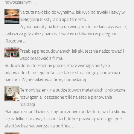
nowoczesnymi …
Narzuta na łóżko do wynajmu: jak wybrać trwały i łatwy w
pielęgnacji tekstylia do apartamentu
Wybór narzuty na łóżko do wynajmu to nie lada wyzwanie,
zwłaszcza gdy zależy nam na trwałości i łatwości w pielęgnacji.
Kluczowe …
Przebieg prac budowlanych: jak skutecznie nadzorować i
współpracować z firmą
Budowa domu to złożony proces, który wymaga nie tylko
odpowiednich umiejętności, ale także starannego planowania i
nadzoru. Wybór właściwej firmy budowlanej …
Remont łazienki na budżetowych materiałach: praktyczne
rozwiązania i oszczędne triki na etapie planowania i
realizacji
Planując remont łazienki z ograniczonym budżetem, warto skupić
się na kilku kluczowych aspektach, które pozwolą na osiągnięcie
efektów bez nadwyrężania portfela. …