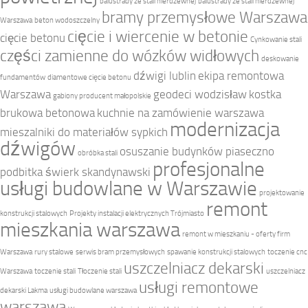
balustrady ze stali nierdzewnej
balustrady ze stali nierdzewnej
bramy przemysłowe Warszawa
Warszawa
beton wodoszczelny
cięcie i wiercenie w betonie
cięcie betonu
Cynkowanie stali
części zamienne do wózków widłowych
deskowanie
dźwigi lublin
ekipa remontowa
fundamentów
diamentowe cięcie betonu
Warszawa
geodeci wodzisław
kostka
gabiony producent małopolskie
brukowa betonowa
kuchnie na zamówienie warszawa
modernizacja
mieszalniki do materiałów sypkich
dźwigów
osuszanie budynków piaseczno
obróbka stali
profesjonalne
podbitka świerk skandynawski
usługi budowlane w Warszawie
projektowanie
remont
konstrukcji stalowych
Projekty instalacji elektrycznych Trójmiasto
mieszkania warszawa
remont w mieszkaniu - oferty firm
Warszawa
rury stalowe
serwis bram przemysłowych
spawanie konstrukcji stalowych
toczenie cnc
uszczelniacz dekarski
Warszawa
toczenie stali
Tłoczenie stali
uszczelniacz
usługi remontowe
dekarski Lakma
usługi budowlane warszawa
warszawa