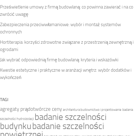
Prześwietlenie umowy z firmą budowlaną: co powinna zawierać i na co
zwrócić uwagę
Zabezpieczenia przeciwwłamaniowe: wybór i montaż systemów
ochronnych
Hortiterapia: korzyści zdrowotne związane z przestrzenią zewnętrzną i
ogrodami
Jak wybrać odpowiednią firmę budowlaną: kryteria i wskazówki
Kwestie estetyczne i praktyczne w aranżacji wnętrz: wybór dodatków i
wykończeń
TAGI
agregaty prądotwórcze ceny
architektura budownictwo i projektowanie
badania
badanie szczelności
szczelności hydroizolacji
budynku
badanie szczelności
powietrznej