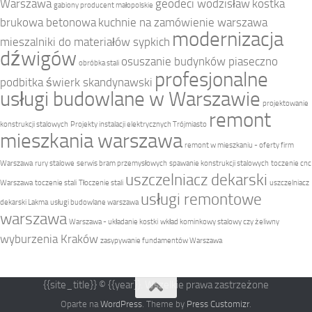
Warszawa
geodeci wodzisław
kostka
gabiony producent małopolskie
brukowa betonowa
kuchnie na zamówienie warszawa
modernizacja
mieszalniki do materiałów sypkich
dźwigów
osuszanie budynków piaseczno
obróbka stali
profesjonalne
podbitka świerk skandynawski
usługi budowlane w Warszawie
projektowanie
remont
konstrukcji stalowych
Projekty instalacji elektrycznych Trójmiasto
mieszkania warszawa
remont w mieszkaniu - oferty firm
Warszawa
rury stalowe
serwis bram przemysłowych
spawanie konstrukcji stalowych
toczenie cnc
uszczelniacz dekarski
Warszawa
toczenie stali
Tłoczenie stali
uszczelniacz
usługi remontowe
dekarski Lakma
usługi budowlane warszawa
warszawa
Warszawa - układanie kostki
wkład kominkowy stalowy czy żeliwny
wyburzenia Kraków
zasypywanie fundamentów Warszawa
{{site_title}} © {{year}}. Wszelkie prawa zastrzeżone
Oparte na
WordPress
. Theme by
Press Customizr
.