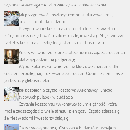
wykonanie wymaga nie tylko wiedzy, ale i doświadczenia. …
Jak przygotować kosztorys remontu: kluczowe kroki,
pułapki i kontrola budżetu
Przygotowanie kosztorysu remontu to kluczowy etap,
który może zadecydować o sukcesie całej inwestycji. Aby stworzyć
rzetelny kosztorys, niezbędne jest zebranie dokładnych …
Kolory we wnętrzu, które skutecznie maskują zabrudzenia i
ułatwiają codzienną pielęgnację
Wybór kolorów we wnętrzu ma kluczowe znaczenie dla
codziennej pielęgnacji i ukrywania zabrudzeń. Odcienie ziemi, takie
jak beż czy głęboka zieleń, …
Jak bezbłędnie czytać kosztorys wykonawcy i unikać
typowych pułapek w budżecie
Czytanie kosztorysu wykonawcy to umiejętność, która
może zaoszczędzić ci wiele stresu i pieniędzy. Często zdarza się,
że nieświadomi inwestorzy dają się …
Osusz swoją budowę. Osuszanie budynków, wynajem