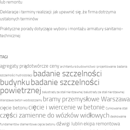
lub remontu
Deklaracje i terminy realizacji: jak upewnić się, że firma dotrzyma
ustalonych terminów
Praktyczne porady dotyczące wyboru i montażu armatury sanitarno-
technicznej
TAGI
agregaty prądotwórcze ceny
architektura budownictwo i projektowanie
badania
badanie szczelności
szczelności hydroizolacji
budynku
badanie szczelności
powietrznej
balustrady ze stali nierdzewnej
balustrady ze stali nierdzewnej
bramy przemysłowe Warszawa
Warszawa
beton wodoszczelny
cięcie i wiercenie w betonie
cięcie betonu
Cynkowanie stali
części zamienne do wózków widłowych
deskowanie
dźwigi lublin
ekipa remontowa
fundamentów
diamentowe cięcie betonu