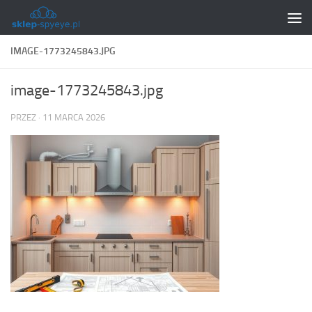
Skip to content
IMAGE-1773245843.JPG
image-1773245843.jpg
PRZEZ
·
11 MARCA 2026