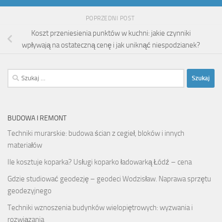
POPRZEDNI POST
Koszt przeniesienia punktów w kuchni: jakie czynniki
wpływają na ostateczną cenę i jak uniknąć niespodzianek?
Szukaj:
BUDOWA I REMONT
Techniki murarskie: budowa ścian z cegieł, bloków i innych
materiałów
Ile kosztuje koparka? Usługi koparko ładowarką Łódź – cena
Gdzie studiować geodezję – geodeci Wodzisław. Naprawa sprzętu
geodezyjnego
Techniki wznoszenia budynków wielopiętrowych: wyzwania i
rozwiązania