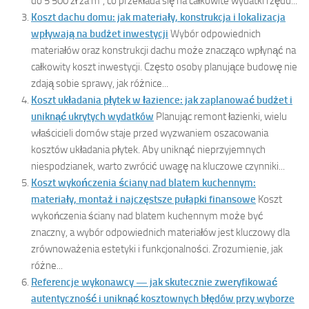
do 5 500 zł za m², co przekłada się na całkowite wydatki rzędu...
Koszt dachu domu: jak materiały, konstrukcja i lokalizacja
wpływają na budżet inwestycji
Wybór odpowiednich
materiałów oraz konstrukcji dachu może znacząco wpłynąć na
całkowity koszt inwestycji. Często osoby planujące budowę nie
zdają sobie sprawy, jak różnice...
Koszt układania płytek w łazience: jak zaplanować budżet i
uniknąć ukrytych wydatków
Planując remont łazienki, wielu
właścicieli domów staje przed wyzwaniem oszacowania
kosztów układania płytek. Aby uniknąć nieprzyjemnych
niespodzianek, warto zwrócić uwagę na kluczowe czynniki...
Koszt wykończenia ściany nad blatem kuchennym:
materiały, montaż i najczęstsze pułapki finansowe
Koszt
wykończenia ściany nad blatem kuchennym może być
znaczny, a wybór odpowiednich materiałów jest kluczowy dla
zrównoważenia estetyki i funkcjonalności. Zrozumienie, jak
różne...
Referencje wykonawcy — jak skutecznie zweryfikować
autentyczność i uniknąć kosztownych błędów przy wyborze