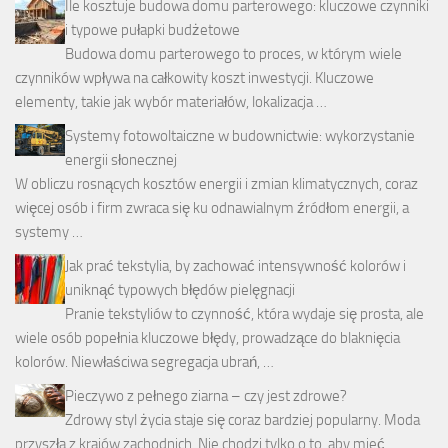
Ile kosztuje budowa domu parterowego: kluczowe czynniki
i typowe pułapki budżetowe
Budowa domu parterowego to proces, w którym wiele
czynników wpływa na całkowity koszt inwestycji. Kluczowe
elementy, takie jak wybór materiałów, lokalizacja …
Systemy fotowoltaiczne w budownictwie: wykorzystanie
energii słonecznej
W obliczu rosnących kosztów energii i zmian klimatycznych, coraz
więcej osób i firm zwraca się ku odnawialnym źródłom energii, a
systemy …
Jak prać tekstylia, by zachować intensywność kolorów i
uniknąć typowych błędów pielęgnacji
Pranie tekstyliów to czynność, która wydaje się prosta, ale
wiele osób popełnia kluczowe błędy, prowadzące do blaknięcia
kolorów. Niewłaściwa segregacja ubrań, …
Pieczywo z pełnego ziarna – czy jest zdrowe?
Zdrowy styl życia staje się coraz bardziej popularny. Moda
przyszła z krajów zachodnich. Nie chodzi tylko o to, aby mieć