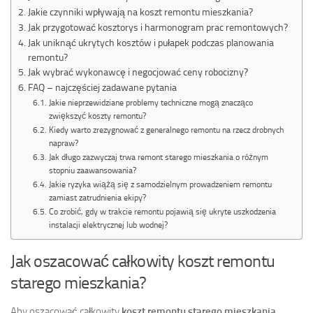
Jakie czynniki wpływają na koszt remontu mieszkania?
Jak przygotować kosztorys i harmonogram prac remontowych?
Jak uniknąć ukrytych kosztów i pułapek podczas planowania
remontu?
Jak wybrać wykonawcę i negocjować ceny robocizny?
FAQ – najczęściej zadawane pytania
Jakie nieprzewidziane problemy techniczne mogą znacząco
zwiększyć koszty remontu?
Kiedy warto zrezygnować z generalnego remontu na rzecz drobnych
napraw?
Jak długo zazwyczaj trwa remont starego mieszkania o różnym
stopniu zaawansowania?
Jakie ryzyka wiążą się z samodzielnym prowadzeniem remontu
zamiast zatrudnienia ekipy?
Co zrobić, gdy w trakcie remontu pojawią się ukryte uszkodzenia
instalacji elektrycznej lub wodnej?
Jak oszacować całkowity koszt remontu
starego mieszkania?
Aby oszacować całkowity
koszt remontu starego mieszkania
,