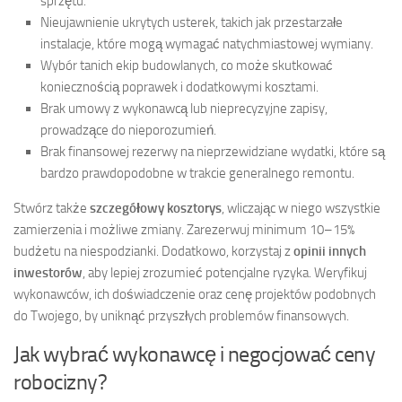
sprzętu.
Nieujawnienie ukrytych usterek, takich jak przestarzałe
instalacje, które mogą wymagać natychmiastowej wymiany.
Wybór tanich ekip budowlanych, co może skutkować
koniecznością poprawek i dodatkowymi kosztami.
Brak umowy z wykonawcą lub nieprecyzyjne zapisy,
prowadzące do nieporozumień.
Brak finansowej rezerwy na nieprzewidziane wydatki, które są
bardzo prawdopodobne w trakcie generalnego remontu.
Stwórz także
szczegółowy kosztorys
, wliczając w niego wszystkie
zamierzenia i możliwe zmiany. Zarezerwuj minimum 10–15%
budżetu na niespodzianki. Dodatkowo, korzystaj z
opinii innych
inwestorów
, aby lepiej zrozumieć potencjalne ryzyka. Weryfikuj
wykonawców, ich doświadczenie oraz cenę projektów podobnych
do Twojego, by uniknąć przyszłych problemów finansowych.
Jak wybrać wykonawcę i negocjować ceny
robocizny?