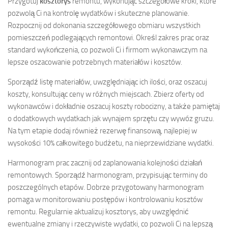
Przygotuj
kosztorys
remontu, wykonując szczegółowe kroki, które
pozwolą Ci na kontrolę wydatków i skuteczne planowanie.
Rozpocznij od dokonania szczegółowego obmiaru wszystkich
pomieszczeń podlegających remontowi. Określ zakres prac oraz
standard wykończenia, co pozwoli Ci i firmom wykonawczym na
lepsze oszacowanie potrzebnych materiałów i kosztów.
Sporządź listę materiałów, uwzględniając ich ilości, oraz oszacuj
koszty, konsultując ceny w różnych miejscach. Zbierz oferty od
wykonawców i dokładnie oszacuj koszty robocizny, a także pamiętaj
o dodatkowych wydatkach jak wynajem sprzętu czy wywóz gruzu.
Na tym etapie dodaj również rezerwę finansową, najlepiej w
wysokości 10% całkowitego budżetu, na nieprzewidziane wydatki.
Harmonogram prac zacznij od zaplanowania kolejności działań
remontowych. Sporządź harmonogram, przypisując terminy do
poszczególnych etapów. Dobrze przygotowany harmonogram
pomaga w monitorowaniu postępów i kontrolowaniu kosztów
remontu. Regularnie aktualizuj kosztorys, aby uwzględnić
ewentualne zmiany i rzeczywiste wydatki, co pozwoli Ci na lepszą