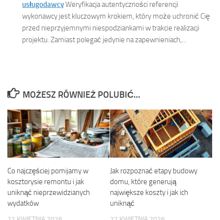
usługodawcy
Weryfikacja autentyczności referencji
wykonawcy jest kluczowym krokiem, który może uchronić Cię
przed nieprzyjemnymi niespodziankami w trakcie realizacji
projektu. Zamiast polegać jedynie na zapewnieniach,...
MOŻESZ RÓWNIEŻ POLUBIĆ…
Co najczęściej pomijamy w
Jak rozpoznać etapy budowy
kosztorysie remontu i jak
domu, które generują
uniknąć nieprzewidzianych
największe koszty i jak ich
wydatków
uniknąć
21 KWIETNIA 2026
27 KWIETNIA 2026