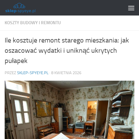
Skip to content
KOSZTY BUDOWY I REMONTU
Ile kosztuje remont starego mieszkania: jak
oszacować wydatki i uniknąć ukrytych
pułapek
PRZEZ
SKLEP-SPYEYE.PL
·
8 KWIETNIA 2026