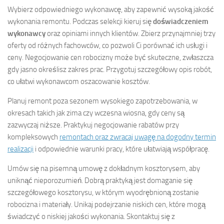
Wybierz odpowiedniego wykonawcę, aby zapewnić wysoką jakość
wykonania remontu. Podczas selekcji kieruj się
doświadczeniem
wykonawcy
oraz opiniami innych klientów. Zbierz przynajmniej trzy
oferty od różnych fachowców, co pozwoli Ci porównać ich usługi i
ceny. Negocjowanie cen robocizny może być skuteczne, zwłaszcza
gdy jasno określisz zakres prac. Przygotuj szczegółowy opis robót,
co ułatwi wykonawcom oszacowanie kosztów.
Planuj remont poza sezonem wysokiego zapotrzebowania, w
okresach takich jak zima czy wczesna wiosna, gdy ceny są
zazwyczaj niższe. Praktykuj negocjowanie rabatów przy
kompleksowych
remontach oraz zwracaj uwagę na dogodny termin
realizacji
i odpowiednie warunki pracy, które ułatwiają współpracę.
Umów się na pisemną umowę z dokładnym kosztorysem, aby
uniknąć nieporozumień. Dobrą praktyką jest domaganie się
szczegółowego kosztorysu, w którym wyodrębnioną zostanie
robocizna i materiały. Unikaj podejrzanie niskich cen, które mogą
świadczyć o niskiej jakości wykonania. Skontaktuj się z