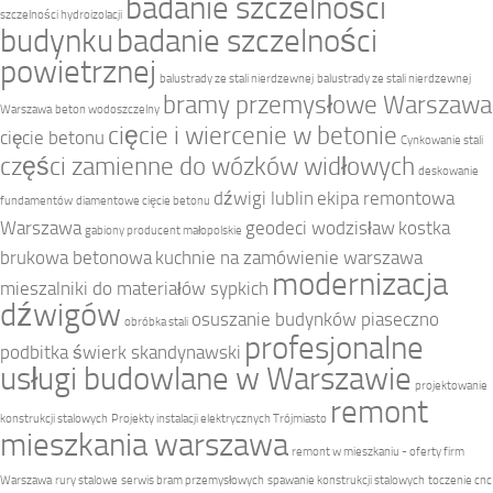
badanie szczelności
szczelności hydroizolacji
budynku
badanie szczelności
powietrznej
balustrady ze stali nierdzewnej
balustrady ze stali nierdzewnej
bramy przemysłowe Warszawa
Warszawa
beton wodoszczelny
cięcie i wiercenie w betonie
cięcie betonu
Cynkowanie stali
części zamienne do wózków widłowych
deskowanie
dźwigi lublin
ekipa remontowa
fundamentów
diamentowe cięcie betonu
Warszawa
geodeci wodzisław
kostka
gabiony producent małopolskie
brukowa betonowa
kuchnie na zamówienie warszawa
modernizacja
mieszalniki do materiałów sypkich
dźwigów
osuszanie budynków piaseczno
obróbka stali
profesjonalne
podbitka świerk skandynawski
usługi budowlane w Warszawie
projektowanie
remont
konstrukcji stalowych
Projekty instalacji elektrycznych Trójmiasto
mieszkania warszawa
remont w mieszkaniu - oferty firm
Warszawa
rury stalowe
serwis bram przemysłowych
spawanie konstrukcji stalowych
toczenie cnc