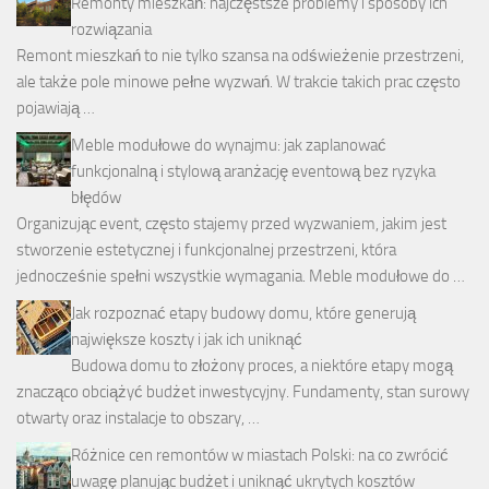
Remonty mieszkań: najczęstsze problemy i sposoby ich
rozwiązania
Remont mieszkań to nie tylko szansa na odświeżenie przestrzeni,
ale także pole minowe pełne wyzwań. W trakcie takich prac często
pojawiają …
Meble modułowe do wynajmu: jak zaplanować
funkcjonalną i stylową aranżację eventową bez ryzyka
błędów
Organizując event, często stajemy przed wyzwaniem, jakim jest
stworzenie estetycznej i funkcjonalnej przestrzeni, która
jednocześnie spełni wszystkie wymagania. Meble modułowe do …
Jak rozpoznać etapy budowy domu, które generują
największe koszty i jak ich uniknąć
Budowa domu to złożony proces, a niektóre etapy mogą
znacząco obciążyć budżet inwestycyjny. Fundamenty, stan surowy
otwarty oraz instalacje to obszary, …
Różnice cen remontów w miastach Polski: na co zwrócić
uwagę planując budżet i uniknąć ukrytych kosztów