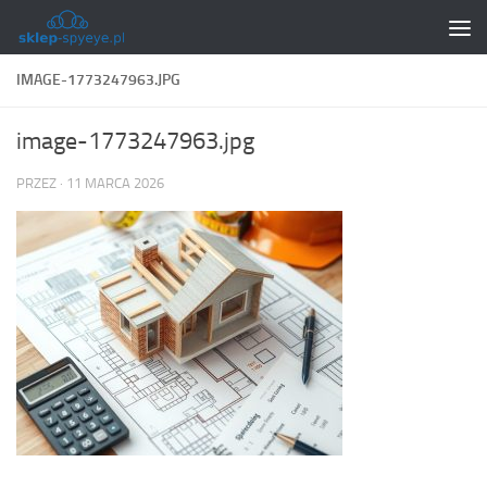
Skip to content
IMAGE-1773247963.JPG
image-1773247963.jpg
PRZEZ
·
11 MARCA 2026