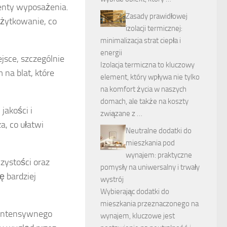
menty wyposażenia.
Zasady prawidłowej
użytkowanie, co
izolacji termicznej:
minimalizacja strat ciepła i
energii
jsce, szczególnie
Izolacja termiczna to kluczowy
na blat, które
element, który wpływa nie tylko
na komfort życia w naszych
domach, ale także na koszty
 jakości i
związane z …
a, co ułatwi
Neutralne dodatki do
mieszkania pod
wynajem: praktyczne
zystości oraz
pomysły na uniwersalny i trwały
ę bardziej
wystrój
Wybierając dodatki do
mieszkania przeznaczonego na
ć intensywnego
wynajem, kluczowe jest