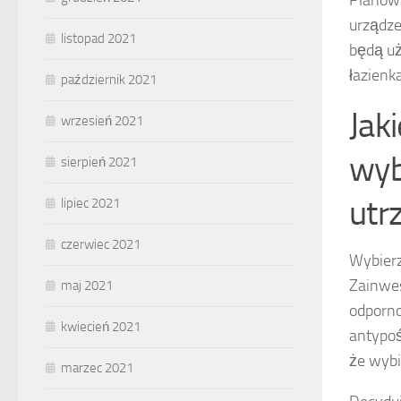
urządze
listopad 2021
będą uż
łazienk
październik 2021
Jak
wrzesień 2021
wyb
sierpień 2021
utr
lipiec 2021
czerwiec 2021
Wybier
Zainwe
maj 2021
odporno
kwiecień 2021
antypoś
że wybi
marzec 2021