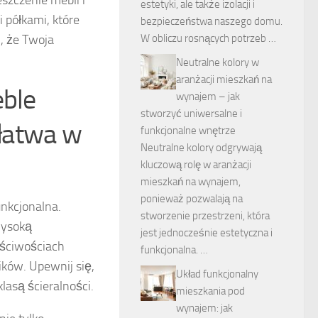
estetyki, ale także izolacji i
 półkami, które
bezpieczeństwa naszego domu.
, że Twoja
W obliczu rosnących potrzeb …
Neutralne kolory w
aranżacji mieszkań na
eble
wynajem – jak
stworzyć uniwersalne i
 łatwa w
funkcjonalne wnętrze
Neutralne kolory odgrywają
kluczową rolę w aranżacji
mieszkań na wynajem,
ponieważ pozwalają na
unkcjonalna.
stworzenie przestrzeni, która
wysoką
jest jednocześnie estetyczna i
aściwościach
funkcjonalna. …
ków. Upewnij się,
Układ funkcjonalny
lasą ścieralności.
mieszkania pod
wynajem: jak