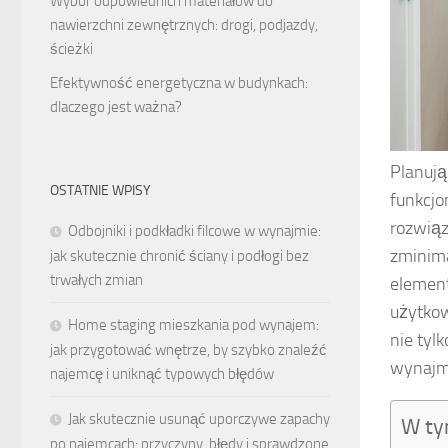
Wybór odpowiednich materiałów do
nawierzchni zewnętrznych: drogi, podjazdy,
ścieżki
Efektywność energetyczna w budynkach:
dlaczego jest ważna?
Planują
OSTATNIE WPISY
funkcjo
rozwiąz
Odbojniki i podkładki filcowe w wynajmie:
zminima
jak skutecznie chronić ściany i podłogi bez
trwałych zmian
element
użytkow
Home staging mieszkania pod wynajem:
nie tyl
jak przygotować wnętrze, by szybko znaleźć
wynajm
najemcę i uniknąć typowych błędów
Jak skutecznie usunąć uporczywe zapachy
W ty
po najemcach: przyczyny, błędy i sprawdzone