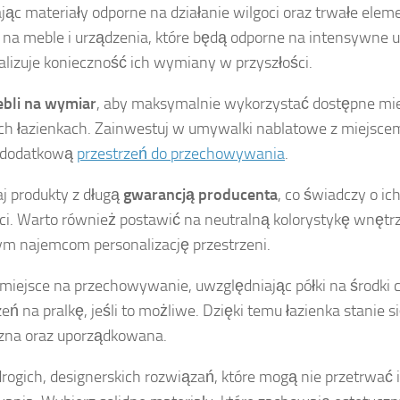
jąc materiały odporne na działanie wilgoci oraz trwałe ele
na meble i urządzenia, które będą odporne na intensywne 
lizuje konieczność ich wymiany w przyszłości.
bli na wymiar
, aby maksymalnie wykorzystać dostępne mie
h łazienkach. Zainwestuj w umywalki nablatowe z miejscem 
ą dodatkową
przestrzeń do przechowywania
.
j produkty z długą
gwarancją producenta
, co świadczy o ich
ci. Warto również postawić na neutralną kolorystykę wnętrz
ym najemcom personalizację przestrzeni.
miejsce na przechowywanie, uwzględniając półki na środki c
eń na pralkę, jeśli to możliwe. Dzięki temu łazienka stanie si
zna oraz uporządkowana.
drogich, designerskich rozwiązań, które mogą nie przetrwa