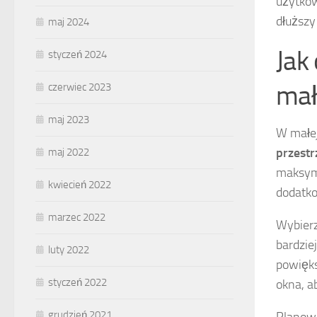
użytkow
dłuższy
maj 2024
Jak
styczeń 2024
mał
czerwiec 2023
maj 2023
W małej
przestr
maj 2022
maksym
kwiecień 2022
dodatko
marzec 2022
Wybier
bardzie
luty 2022
powięk
styczeń 2022
okna, a
grudzień 2021
Planowa