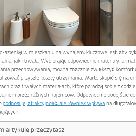
c łazienkę w mieszkaniu na wynajem, kluczowe jest, aby by
nalna, jak i trwała. Wybierając odpowiednie materiały, armat
ania przechowywania, można znacznie zwiększyć komfort 
lizować przyszłe koszty utrzymania. Warto skupić się na u
ach oraz trwałych materiałach, które poradzą sobie z codz
aniem przez różnych najemców. Odpowiednie podejście do a
ko
podnosi jej atrakcyjność, ale również wpływa
na długofalo
ujących.
m artykule przeczytasz