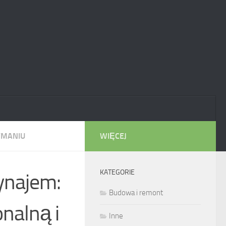
YMANIU
WIĘCEJ
KATEGORIE
ynajem:
Budowa i remont
nalną i
Inne