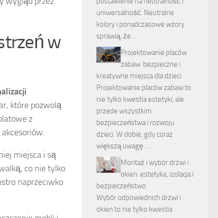
ny wygląd przez
postawienie na neutralność i
uniwersalność. Neutralne
kolory i ponadczasowe wzory
strzeń w
sprawią, że …
Projektowanie placów
zabaw: bezpieczne i
kreatywne miejsca dla dzieci
Projektowanie placów zabaw to
lizacji
nie tylko kwestia estetyki, ale
r, które pozwolą
przede wszystkim
blatowe z
bezpieczeństwa i rozwoju
 akcesoriów.
dzieci. W dobie, gdy coraz
większą uwagę …
ej miejsca i są
Montaż i wybór drzwi i
alką, co nie tylko
okien: estetyka, izolacja i
ustro naprzeciwko
bezpieczeństwo
Wybór odpowiednich drzwi i
okien to nie tylko kwestia
zczenie mebli i