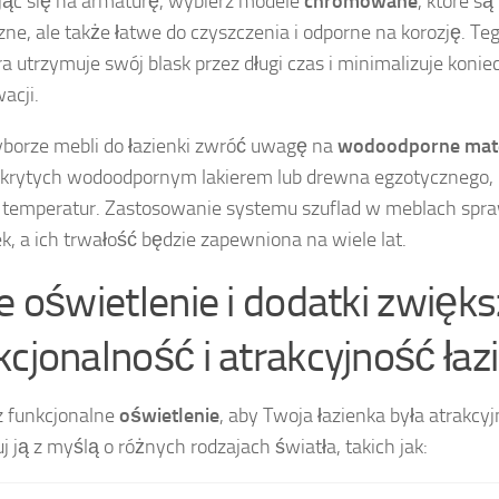
ąc się na armaturę, wybierz modele
chromowane
, które są
zne, ale także łatwe do czyszczenia i odporne na korozję. Te
a utrzymuje swój blask przez długi czas i minimalizuje koni
acji.
borze mebli do łazienki zwróć uwagę na
wodoodporne mate
rytych wodoodpornym lakierem lub drewna egzotycznego, k
temperatur. Zastosowanie systemu szuflad w meblach spra
k, a ich trwałość będzie zapewniona na wiele lat.
ie oświetlenie i dodatki zwięk
kcjonalność i atrakcyjność łaz
 funkcjonalne
oświetlenie
, aby Twoja łazienka była atrakcyj
j ją z myślą o różnych rodzajach światła, takich jak: