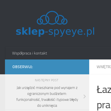
Skip to content
Współpraca i kontakt
OBSERWUJ:
WNĘTRZ
NASTĘPNY POST
Łaz
Jak urządzić mieszkanie pod wynajem z
ograniczonym budżetem:
funkcjonalność, trwałość i typowe błędy
pra
do uniknięcia