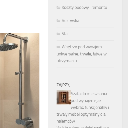
Koszty budowy i remontu
Rozrywka
Stal
Wnętrze pod wynajem –
uniwersalne, trwałe, łatwe w
utrzymaniu
ZAJRZYJ
Szafa do mieszkania
pod wynajem: jak
wybrać funkcjonalny i
trwały mebel optymalny dla
najemców
Wybór odpowiedniej szafy do