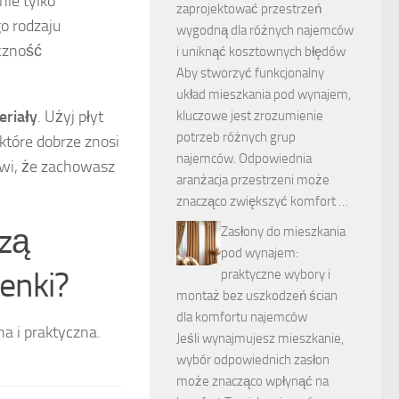
 nie tylko
zaprojektować przestrzeń
go rodzaju
wygodną dla różnych najemców
eczność
i uniknąć kosztownych błędów
Aby stworzyć funkcjonalny
układ mieszkania pod wynajem,
riały
. Użyj płyt
kluczowe jest zrozumienie
potrzeb różnych grup
tóre dobrze znosi
najemców. Odpowiednia
wi, że zachowasz
aranżacja przestrzeni może
znacząco zwiększyć komfort …
szą
Zasłony do mieszkania
pod wynajem:
ienki?
praktyczne wybory i
montaż bez uszkodzeń ścian
dla komfortu najemców
na i praktyczna.
Jeśli wynajmujesz mieszkanie,
wybór odpowiednich zasłon
może znacząco wpłynąć na