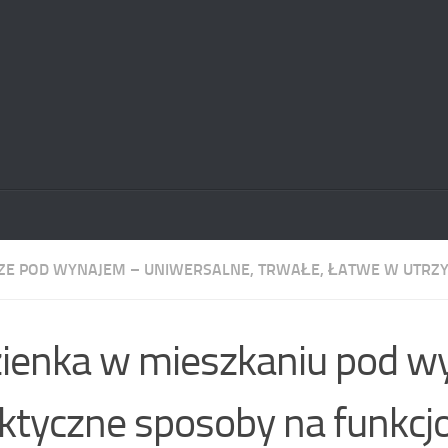
E POD WYNAJEM – UNIWERSALNE, TRWAŁE, ŁATWE W UTRZ
ienka w mieszkaniu pod w
ktyczne sposoby na funkcjo