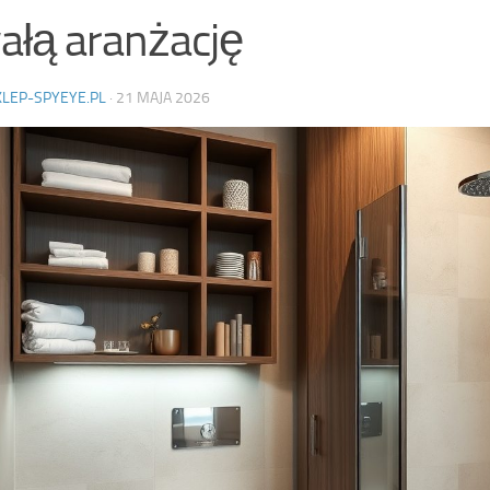
ałą aranżację
KLEP-SPYEYE.PL
·
21 MAJA 2026