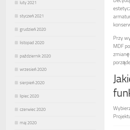
Decyduj
luty 2021
estetyc
armatur
styczeń 2021
konserw
grudzień 2020
Przy wy
listopad 2020
MDF pok
zmianę 
październik 2020
porząde
wrzesień 2020
Jak
sierpień 2020
fun
lipiec 2020
Wybierz
czerwiec 2020
Projektu
maj 2020