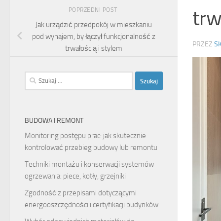
trw
POPRZEDNI POST
Jak urządzić przedpokój w mieszkaniu
pod wynajem, by łączył funkcjonalność z
PRZEZ
S
trwałością i stylem
Szukaj:
BUDOWA I REMONT
Monitoring postępu prac: jak skutecznie
kontrolować przebieg budowy lub remontu
Techniki montażu i konserwacji systemów
ogrzewania: piece, kotły, grzejniki
Zgodność z przepisami dotyczącymi
energooszczędności i certyfikacji budynków