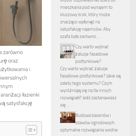
mieszkania pod wynajem to
kluczowy krok, który może
znacząco wpłynąć na
satysfakcję najemców. Aby
szafa była zarówno …
Czy warto wybrać
ła zarówno
żaluzje fasadowe
urę oraz
podtynkowe?
użytkowania i
Czy warto wybrać żaluzje
fasadowe podtynkowe? Jakie są
niwersalnych
zalety tego systemu? Czym
iennym
wyróżniają się na tle innych
ranżacji łazienki
rozwiązań? Jeśli zastanawiasz
wą satysfakcję
się …
Budowa basenów i
stawów ogrodowych:
optymalne rozwiązania wodne