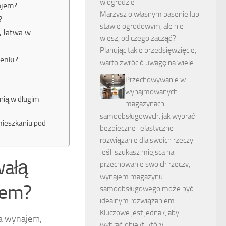
w ogrodzie
ajem?
Marzysz o własnym basenie lub
?
stawie ogrodowym, ale nie
, łatwa w
wiesz, od czego zacząć?
Planując takie przedsięwzięcie,
ienki?
warto zwrócić uwagę na wiele …
Przechowywanie w
wynajmowanych
śnią w długim
magazynach
samoobsługowych: jak wybrać
mieszkaniu pod
bezpieczne i elastyczne
rozwiązanie dla swoich rzeczy
Jeśli szukasz miejsca na
wałą
przechowanie swoich rzeczy,
wynajem magazynu
jem?
samoobsługowego może być
idealnym rozwiązaniem.
Kluczowe jest jednak, aby
na wynajem,
wybrać obiekt, który …