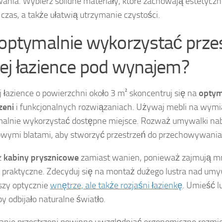
ania. Wybierz solidne materiały, które zachowają estetycz
 czas, a także ułatwią utrzymanie czystości.
 optymalnie wykorzystać prze
ej łazience pod wynajem?
 łazience o powierzchni około 3 m² skoncentruj się na
optyma
zeni
i funkcjonalnych rozwiązaniach. Używaj mebli na wymia
alnie wykorzystać dostępne miejsce. Rozważ umywalki na
wymi blatami, aby stworzyć przestrzeń do przechowywania
z
kabiny prysznicowe
zamiast wanien, ponieważ zajmują mni
j praktyczne. Zdecyduj się na montaż dużego lustra nad umyw
szy optycznie
wnętrze, ale także rozjaśni łazienkę
. Umieść l
by odbijało naturalne światło.
nie przestrzeni powinno uwzględniać ergonomiczne rozmies