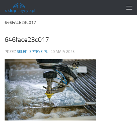
Skip to content
646FACE23C017
646face23c017
PRZEZ
SKLEP-SPYEYE.PL
·
29 MAJA 2023