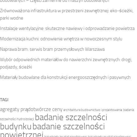
budowlanych – części zamienne do maszyn budowlanych
Zrównoważona infrastruktura w przestrzeni zewnętrznej: eko-ścieżki,
parki wodne
Instalacje wentylacyjne: skuteczne nawiewy i odprowadzanie powietrza
Modernizacja kuchni: odnowienie wnętrza w nowoczesnym stylu
Naprawa bram: serwis bram przemysłowych Warszawa
Wybór odpowiednich materiałów do nawierzchni zewnętrznych: drogi,
podjazdy, ścieżki
Materiały budowlane dla konstrukcji energooszczędnych i pasywnych
TAGI
agregaty prądotwórcze ceny
architektura budownictwo i projektowanie
badania
badanie szczelności
szczelności hydroizolacji
budynku
badanie szczelności
powietrznej
balustrady ze stali nierdzewnej
balustrady ze stali nierdzewnej