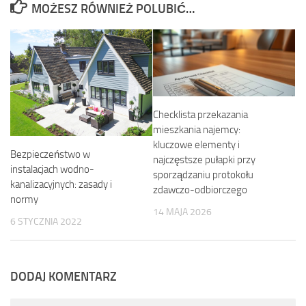
MOŻESZ RÓWNIEŻ POLUBIĆ…
Checklista przekazania
mieszkania najemcy:
kluczowe elementy i
Bezpieczeństwo w
najczęstsze pułapki przy
instalacjach wodno-
sporządzaniu protokołu
kanalizacyjnych: zasady i
zdawczo-odbiorczego
normy
14 MAJA 2026
6 STYCZNIA 2022
DODAJ KOMENTARZ