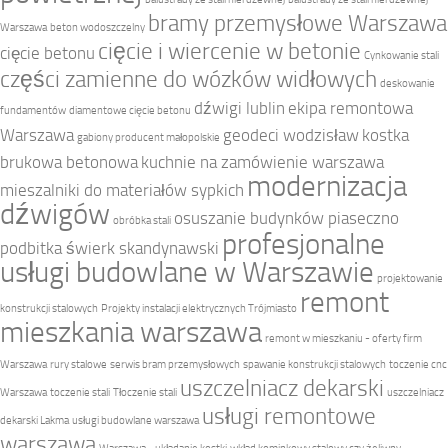
bramy przemysłowe Warszawa
Warszawa
beton wodoszczelny
cięcie i wiercenie w betonie
cięcie betonu
Cynkowanie stali
części zamienne do wózków widłowych
deskowanie
dźwigi lublin
ekipa remontowa
fundamentów
diamentowe cięcie betonu
Warszawa
geodeci wodzisław
kostka
gabiony producent małopolskie
brukowa betonowa
kuchnie na zamówienie warszawa
modernizacja
mieszalniki do materiałów sypkich
dźwigów
osuszanie budynków piaseczno
obróbka stali
profesjonalne
podbitka świerk skandynawski
usługi budowlane w Warszawie
projektowanie
remont
konstrukcji stalowych
Projekty instalacji elektrycznych Trójmiasto
mieszkania warszawa
remont w mieszkaniu - oferty firm
Warszawa
rury stalowe
serwis bram przemysłowych
spawanie konstrukcji stalowych
toczenie cnc
uszczelniacz dekarski
Warszawa
toczenie stali
Tłoczenie stali
uszczelniacz
usługi remontowe
dekarski Lakma
usługi budowlane warszawa
warszawa