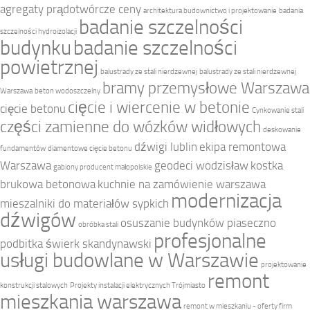
agregaty prądotwórcze ceny
architektura budownictwo i projektowanie
badania
badanie szczelności
szczelności hydroizolacji
budynku
badanie szczelności
powietrznej
balustrady ze stali nierdzewnej
balustrady ze stali nierdzewnej
bramy przemysłowe Warszawa
Warszawa
beton wodoszczelny
cięcie i wiercenie w betonie
cięcie betonu
Cynkowanie stali
części zamienne do wózków widłowych
deskowanie
dźwigi lublin
ekipa remontowa
fundamentów
diamentowe cięcie betonu
Warszawa
geodeci wodzisław
kostka
gabiony producent małopolskie
brukowa betonowa
kuchnie na zamówienie warszawa
modernizacja
mieszalniki do materiałów sypkich
dźwigów
osuszanie budynków piaseczno
obróbka stali
profesjonalne
podbitka świerk skandynawski
usługi budowlane w Warszawie
projektowanie
remont
konstrukcji stalowych
Projekty instalacji elektrycznych Trójmiasto
mieszkania warszawa
remont w mieszkaniu - oferty firm