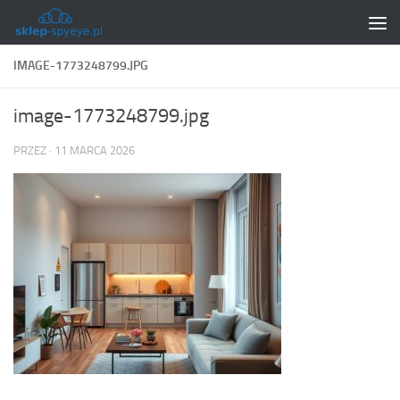
Skip to content
IMAGE-1773248799.JPG
image-1773248799.jpg
PRZEZ
·
11 MARCA 2026