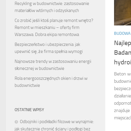
Recykling w budownictwie: zastosowanie
materiałów wtórnych i odzyskanych
Co zrobić jeśli ktoś planuje remont wnętrz?
Remont w mieszkaniu – oferty firm
BUDOWA 
Warszawa. Dobra ekipa remontowa
Najle
Bezpieczeństwo i ubezpieczenia: jak
Badan
upewnić się, że firma spełnia wymogi
hydroi
Najnowsze trendy w zastosowaniu energii
słonecznej w budownictwie
Beton w
Rola energooszczędnych okien i drzwi w
budownic
budownictwie
bezpiecz
działanie
odpornoś
OSTATNIE WPISY
znajduje
miejscach
Odbojniki i podkładki filcowe w wynajmie:
jak skutecznie chronić ściany i podłogi bez