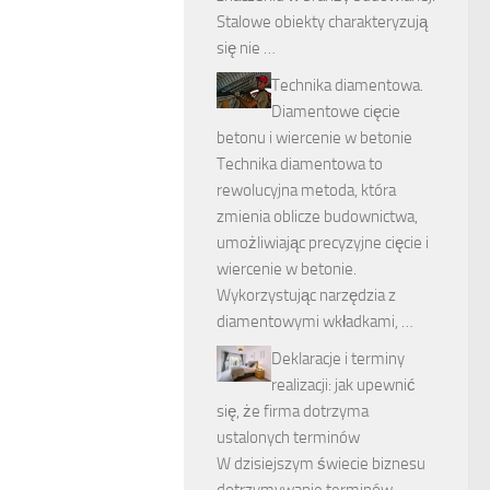
Stalowe obiekty charakteryzują
się nie …
Technika diamentowa.
Diamentowe cięcie
betonu i wiercenie w betonie
Technika diamentowa to
rewolucyjna metoda, która
zmienia oblicze budownictwa,
umożliwiając precyzyjne cięcie i
wiercenie w betonie.
Wykorzystując narzędzia z
diamentowymi wkładkami, …
Deklaracje i terminy
realizacji: jak upewnić
się, że firma dotrzyma
ustalonych terminów
W dzisiejszym świecie biznesu
dotrzymywanie terminów