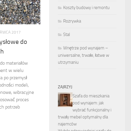
Koszty budowy i remontu
Rozrywka
ERWCA 2017
Stal
mysłowe do
Wnętrze pod wynajem –
ch
uniwersalne, trwałe, łatwe w
utrzymaniu
 do materiałów
ment w wielu
a po przemysł
odności modeli,
ZAJRZYJ
ębnowe, wibracyjne
Szafa do mieszkania
tosować proces
pod wynajem: jak
ch potrzeb
wybrać funkcjonalny i
trwały mebel optymalny dla
najemców
Wybór odpowiedniej szafy do