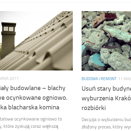
MAJA 2017
BUDOWA I REMONT
11 MAJ
iały budowlane – blachy
Usuń stary budyn
we ocynkowane ogniowo.
wyburzenia Krakó
ka blacharska komina
rozbiórki
stalowe ocynkowane ogniowo to
Decyzja o wyburzeniu bu
y, które zyskują coraz większą
złożony proces, który wy