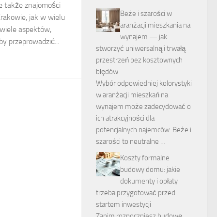
le także znajomości
Beże i szarości w
rakowie, jak w wielu
aranżacji mieszkania na
 wiele aspektów,
wynajem — jak
by przeprowadzić...
stworzyć uniwersalną i trwałą
przestrzeń bez kosztownych
błędów
Wybór odpowiedniej kolorystyki
w aranżacji mieszkań na
wynajem może zadecydować o
ich atrakcyjności dla
potencjalnych najemców. Beże i
szarości to neutralne …
Koszty formalne
budowy domu: jakie
dokumenty i opłaty
trzeba przygotować przed
startem inwestycji
Zanim rozpoczniesz budowę