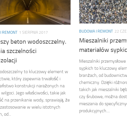
BUDOWA I REMONT
22 CZ
I REMONT
1 SIERPNIA 2017
Mieszalniki prze
pszy beton wodoszczelny.
materiałów sypki
ia szczelności
zolacji
Mieszalniki przemysłowe
sypkich to kluczowy ele
odoszczelny to kluczowy element w
branżach, od budownictw
twie, który zapewnia trwałość i
chemiczny. Dzięki różnor
eństwo konstrukcji narażonych na
takich jak mieszalniki b
 wilgoci. Jego właściwości, takie jak
czy śrubowe, można dos
ć na przenikanie wody, sprawiają, że
mieszania do specyficzny
 zastosowanie w wielu istotnych
produkcyjnych....
, od...