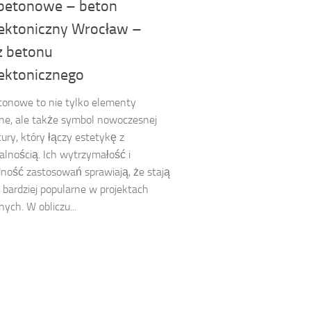
 betonowe – beton
tektoniczny Wrocław –
z betonu
tektonicznego
tonowe to nie tylko elementy
ne, ale także symbol nowoczesnej
tury, który łączy estetykę z
alnością. Ich wytrzymałość i
ność zastosowań sprawiają, że stają
z bardziej popularne w projektach
ych. W obliczu...