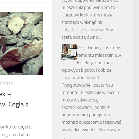
mieszkania pod wynajem to
kluczowy krok, który może
znacząco wpłynąć na
satysfakcję najemców. Aby
szafa była zarówno …
Przykładowy kosztorys
remontu mieszkania w
Excelu: jak uniknąć
typowych błędów i dobrze
zaplanować budżet
A 2017
Przygotowanie kosztorysu
remontu mieszkania w Excelu
ek –
może wydawać się
w. Cegła z
skomplikowane, jednak z
odpowiednim podejściem
można z sukcesem oszacować
dynku to często
wszystkie wydatki. Kluczowym
maga nie tylko
…