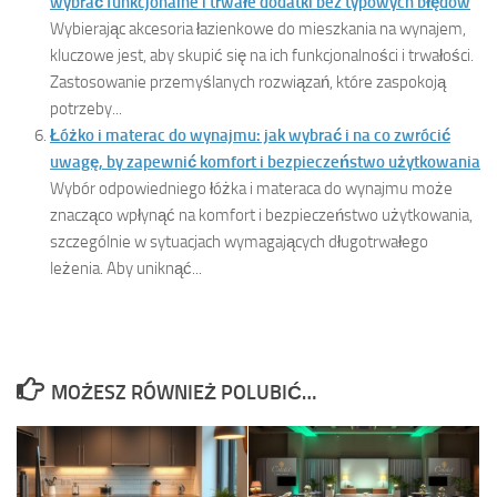
wybrać funkcjonalne i trwałe dodatki bez typowych błędów
Wybierając akcesoria łazienkowe do mieszkania na wynajem,
kluczowe jest, aby skupić się na ich funkcjonalności i trwałości.
Zastosowanie przemyślanych rozwiązań, które zaspokoją
potrzeby...
Łóżko i materac do wynajmu: jak wybrać i na co zwrócić
uwagę, by zapewnić komfort i bezpieczeństwo użytkowania
Wybór odpowiedniego łóżka i materaca do wynajmu może
znacząco wpłynąć na komfort i bezpieczeństwo użytkowania,
szczególnie w sytuacjach wymagających długotrwałego
leżenia. Aby uniknąć...
MOŻESZ RÓWNIEŻ POLUBIĆ…