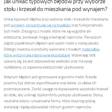
Jak unikać typowych błędów przy wyborze
stołu i krzeseł do mieszkania pod wynajem?
Unikaj typowych błędów przy wyborze stołu i krzeseł do mieszkania
pod
wynajem, koncentrując się na trwałości
oraz funkcjonalności
tych mebli. Zrezygnuj z modeli, które nie są wygodne ani
estetyczne, ponieważ mogą zniechęcać najemców. Pierwszym
często popełnianym błędem jest wybór mebli o niskiej jakości.
Dlatego inwestuj w produkty wykonane z trwałych
materiałów,
które wytrzymają intensywną eksploatację
. Wybierając stół,
upewnij się, że jest odpowiedniej wielkości oraz ma opcję
rozkładania, co zapewnia elastyczność użytkowania.
Kolejnym błędem jest ignorowanie ergonomii mebli. Krzesła
powinny być dobrze wyprofilowane oraz lekkie, co ułatwi ich
przemieszczanie. Zwróć uwagę na dopasowanie wysokości krzeseł
do stołu, aby uniknąć dyskomfortu podczas użytkowania. Stosuj
neutralne kolory i uniwersalne formy, które stworzą spójną
aranżację i będą odpowiadać różnym gustom najemców.