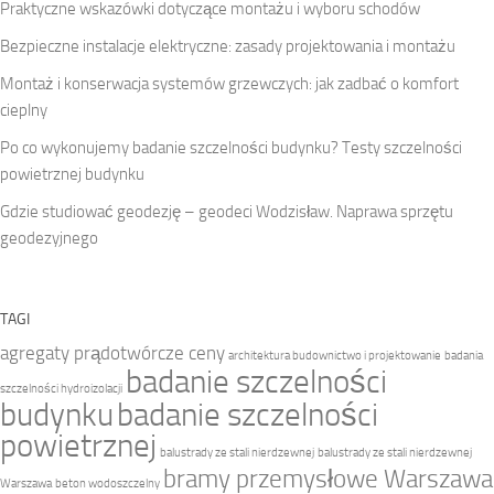
Praktyczne wskazówki dotyczące montażu i wyboru schodów
Bezpieczne instalacje elektryczne: zasady projektowania i montażu
Montaż i konserwacja systemów grzewczych: jak zadbać o komfort
cieplny
Po co wykonujemy badanie szczelności budynku? Testy szczelności
powietrznej budynku
Gdzie studiować geodezję – geodeci Wodzisław. Naprawa sprzętu
geodezyjnego
TAGI
agregaty prądotwórcze ceny
architektura budownictwo i projektowanie
badania
badanie szczelności
szczelności hydroizolacji
budynku
badanie szczelności
powietrznej
balustrady ze stali nierdzewnej
balustrady ze stali nierdzewnej
bramy przemysłowe Warszawa
Warszawa
beton wodoszczelny