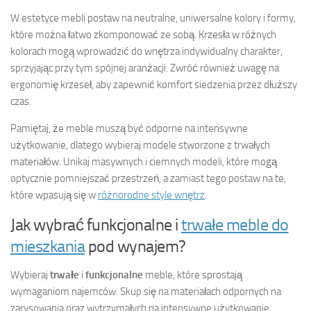
W estetyce mebli postaw na neutralne, uniwersalne kolory i formy,
które można łatwo zkomponować ze sobą. Krzesła w różnych
kolorach mogą wprowadzić do wnętrza indywidualny charakter,
sprzyjając przy tym spójnej aranżacji. Zwróć również uwagę na
ergonomię krzeseł, aby zapewnić komfort siedzenia przez dłuższy
czas.
Pamiętaj, że meble muszą być odporne na intensywne
użytkowanie, dlatego wybieraj modele stworzone z trwałych
materiałów. Unikaj masywnych i ciemnych modeli, które mogą
optycznie pomniejszać przestrzeń, a zamiast tego postaw na te,
które wpasują się w
różnorodne style wnętrz
.
Jak wybrać funkcjonalne i
trwałe meble do
mieszkania
pod wynajem?
Wybieraj
trwałe
i
funkcjonalne
meble, które sprostają
wymaganiom najemców. Skup się na materiałach odpornych na
zarysowania oraz wytrzymałych na intensywne użytkowanie.