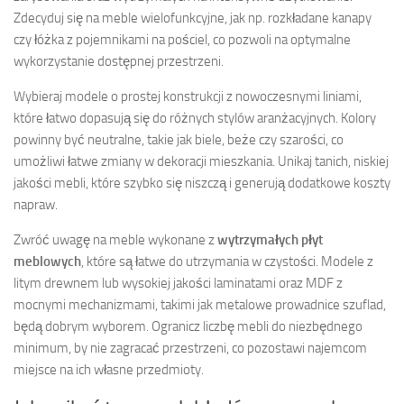
Zdecyduj się na meble wielofunkcyjne, jak np. rozkładane kanapy
czy łóżka z pojemnikami na pościel, co pozwoli na optymalne
wykorzystanie dostępnej przestrzeni.
Wybieraj modele o prostej konstrukcji z nowoczesnymi liniami,
które łatwo dopasują się do różnych stylów aranżacyjnych. Kolory
powinny być neutralne, takie jak biele, beże czy szarości, co
umożliwi łatwe zmiany w dekoracji mieszkania. Unikaj tanich, niskiej
jakości mebli, które szybko się niszczą i generują dodatkowe koszty
napraw.
Zwróć uwagę na meble wykonane z
wytrzymałych płyt
meblowych
, które są łatwe do utrzymania w czystości. Modele z
litym drewnem lub wysokiej jakości laminatami oraz MDF z
mocnymi mechanizmami, takimi jak metalowe prowadnice szuflad,
będą dobrym wyborem. Ogranicz liczbę mebli do niezbędnego
minimum, by nie zagracać przestrzeni, co pozostawi najemcom
miejsce na ich własne przedmioty.