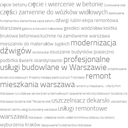
cięcie i wiercenie w betonie
cięcie betonu
Cynkowanie stali
części zamienne do wózków widłowych
deskowanie
dźwigi lublin
ekipa remontowa
fundamentów
diamentowe cięcie betonu
Warszawa
geodeci wodzisław
kostka
gabiony producent małopolskie
brukowa betonowa
kuchnie na zamówienie warszawa
modernizacja
mieszalniki do materiałów sypkich
dźwigów
osuszanie budynków piaseczno
obróbka stali
profesjonalne
podbitka świerk skandynawski
usługi budowlane w Warszawie
projektowanie
remont
konstrukcji stalowych
Projekty instalacji elektrycznych Trójmiasto
mieszkania warszawa
remont w mieszkaniu - oferty firm
Warszawa
rury stalowe
serwis bram przemysłowych
spawanie konstrukcji stalowych
toczenie cnc
uszczelniacz dekarski
Warszawa
toczenie stali
Tłoczenie stali
uszczelniacz
usługi remontowe
dekarski Lakma
usługi budowlane warszawa
warszawa
Warszawa - układanie kostki
wkład kominkowy stalowy czy żeliwny
wyburzenia Kraków
zasypywanie fundamentów Warszawa