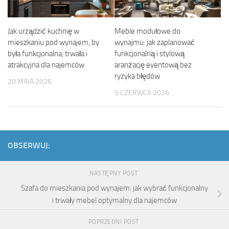
Jak urządzić kuchnię w
Meble modułowe do
mieszkaniu pod wynajem, by
wynajmu: jak zaplanować
była funkcjonalna, trwała i
funkcjonalną i stylową
atrakcyjna dla najemców
aranżację eventową bez
ryzyka błędów
20 MAJA 2026
5 CZERWCA 2026
OBSERWUJ:
NASTĘPNY POST
Szafa do mieszkania pod wynajem: jak wybrać funkcjonalny
i trwały mebel optymalny dla najemców
POPRZEDNI POST