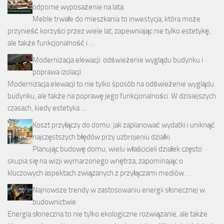
odporne wyposażenie na lata
Meble trwałe do mieszkania to inwestycja, która może
przynieść korzyści przez wiele lat, zapewniając nie tylko estetykę,
ale także funkcjonalność i …
Modernizacja elewacji: odświeżenie wyglądu budynku i
poprawa izolacji
Modernizacja elewacji to nie tylko sposób na odświeżenie wyglądu
budynku, ale także na poprawę jego funkcjonalności. W dzisiejszych
czasach, kiedy estetyka …
Koszt przyłączy do domu: jak zaplanować wydatki i uniknąć
najczęstszych błędów przy uzbrojeniu działki
Planując budowę domu, wielu właścicieli działek często
skupia się na wizji wymarzonego wnętrza, zapominając o
kluczowych aspektach związanych z przyłączami mediów. …
Najnowsze trendy w zastosowaniu energii słonecznej w
budownictwie
Energia słoneczna to nie tylko ekologiczne rozwiązanie, ale także