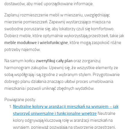
dostawców, aby mieć uporządkowane informacje.
Zaplanuj rozmieszczenie mebli w mieszaniu, uwzględniając
mierzenie pomieszczeń. Zapewnij wystarczająco miejsca na
swobodne poruszanie się, aby lokatorzy czuli się komfortowo.
Dobierz meble, które optymalnie wykorzystają przestrzeń, takie jak
meble modułowe i wielofunkcyjne
, które mogą zaspokoić różne
potrzeby najemców.
Na samym końcu
zweryfikuj cały plan
oraz zorganizuj
harmonogram zakupów. Upewnij się, że wszystkie elementy ze
sobą współgrają i są zgodne z wybranym stylem. Przygotowanie
dobrego planu działania znacząco ułatwi proces umeblowania
mieszkania i pozwoli uniknąć zbędnych wydatków.
Powiązane posty:
Neutralne kolory w aranżacji mieszkań na wynajem – jak
stworzyć uniwersalne i funkcjonalne wnętrze
Neutralne
kolory odgrywają kluczową rolę w aranżacji mieszkań na
wynajem, ponieważ pozwalają na stworzenie przestrzeni,