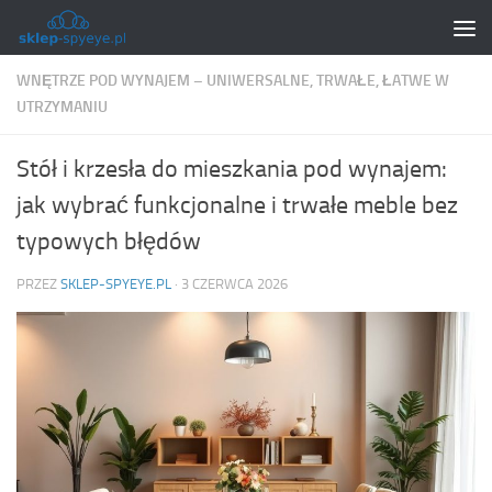
Skip to content
WNĘTRZE POD WYNAJEM – UNIWERSALNE, TRWAŁE, ŁATWE W
UTRZYMANIU
Stół i krzesła do mieszkania pod wynajem:
jak wybrać funkcjonalne i trwałe meble bez
typowych błędów
PRZEZ
SKLEP-SPYEYE.PL
·
3 CZERWCA 2026