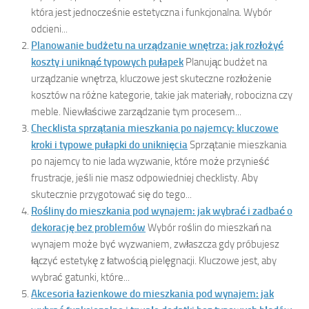
która jest jednocześnie estetyczna i funkcjonalna. Wybór
odcieni...
Planowanie budżetu na urządzanie wnętrza: jak rozłożyć
koszty i uniknąć typowych pułapek
Planując budżet na
urządzanie wnętrza, kluczowe jest skuteczne rozłożenie
kosztów na różne kategorie, takie jak materiały, robocizna czy
meble. Niewłaściwe zarządzanie tym procesem...
Checklista sprzątania mieszkania po najemcy: kluczowe
kroki i typowe pułapki do uniknięcia
Sprzątanie mieszkania
po najemcy to nie lada wyzwanie, które może przynieść
frustracje, jeśli nie masz odpowiedniej checklisty. Aby
skutecznie przygotować się do tego...
Rośliny do mieszkania pod wynajem: jak wybrać i zadbać o
dekorację bez problemów
Wybór roślin do mieszkań na
wynajem może być wyzwaniem, zwłaszcza gdy próbujesz
łączyć estetykę z łatwością pielęgnacji. Kluczowe jest, aby
wybrać gatunki, które...
Akcesoria łazienkowe do mieszkania pod wynajem: jak