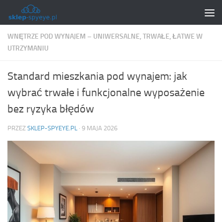
Skip to content
WNĘTRZE POD WYNAJEM – UNIWERSALNE, TRWAŁE, ŁATWE W
UTRZYMANIU
Standard mieszkania pod wynajem: jak
wybrać trwałe i funkcjonalne wyposażenie
bez ryzyka błędów
PRZEZ
SKLEP-SPYEYE.PL
·
9 MAJA 2026