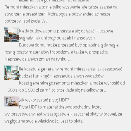
łazienek i całego mieszkania Warszawa
Remont mieszkania to nie tylko wyzwanie, ale także szansa na
stworzenie przestrzeni, która będzie odzwierciedlać nasze
potrzeby i styl życia. W …
Kiedy budowa domu przestaje się opłacać: kluczowe
sygnały i jak uniknąć pułapek finansowych
Budowa domu może przestać być opłacalna, gdy nagle
rosną koszty materiałów i robocizny, a także w przypadku
nieprzewidzianych zmian na rynku. …
Ile kosztuje generalny remont mieszkania: jak oszacować
budżet i uniknąć nieprzewidzianych wydatków
Koszt generalnego remontu mieszkania może wynosić od
1 500 zł do 5 500 zł za m², co przekłada się na całkowite …
Jak wykorzystać płytę HDF?
Płyta HDF to materiał drewnopochodny, który
wykorzystywany jest w zastępstwie klasycznej płyty wiórowej, ze
względu na swoje właściwości. Jest to płyta …