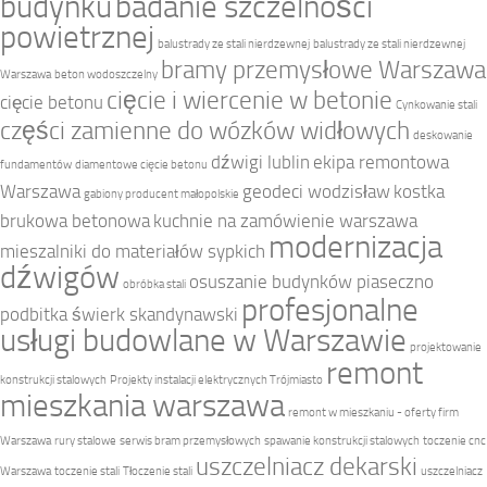
budynku
badanie szczelności
powietrznej
balustrady ze stali nierdzewnej
balustrady ze stali nierdzewnej
bramy przemysłowe Warszawa
Warszawa
beton wodoszczelny
cięcie i wiercenie w betonie
cięcie betonu
Cynkowanie stali
części zamienne do wózków widłowych
deskowanie
dźwigi lublin
ekipa remontowa
fundamentów
diamentowe cięcie betonu
Warszawa
geodeci wodzisław
kostka
gabiony producent małopolskie
brukowa betonowa
kuchnie na zamówienie warszawa
modernizacja
mieszalniki do materiałów sypkich
dźwigów
osuszanie budynków piaseczno
obróbka stali
profesjonalne
podbitka świerk skandynawski
usługi budowlane w Warszawie
projektowanie
remont
konstrukcji stalowych
Projekty instalacji elektrycznych Trójmiasto
mieszkania warszawa
remont w mieszkaniu - oferty firm
Warszawa
rury stalowe
serwis bram przemysłowych
spawanie konstrukcji stalowych
toczenie cnc
uszczelniacz dekarski
Warszawa
toczenie stali
Tłoczenie stali
uszczelniacz