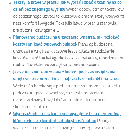
Tekstylia łatwe w praniu: jak wybrać i dbać o tkaniny na co
dzień bez zbędnego wysiłku
Wybór odpowiednich tekstyliów
do codziennego użytku to kluczowy element, który wpływa na
nasz komfort i wygodę. Tekstylia łatwe w praniu stanowią
praktyczne rozwiązanie,...
Planowanie budżetu na urządzanie wnętrza: jak rozłożyć
koszty i uniknąć typowych pułapek
Planując budżet na
urządzanie wnętrza, kluczowe jest skuteczne rozłożenie
kosztów na różne kategorie, takie jak materiały, robocizna czy
meble. Niewłaściwe zarządzanie tym procesem...
Jak skutecznie kontrolować budżet podczas urządzania
wnętrza: praktyczne kroki i najczęstsze pułapki finansowe
Wiele osób boryka się z problemem przekroczenia budżetu
podczas urządzania wnętrza, co często prowadzi do
nieprzewidzianych wydatków i frustracji. Kluczem do
skutecznej kontroli...
Wyposażenie mieszkania pod wynajem: lista elementów,
które zwiększą komfort i atrakcyjność najmu
Planując
wynajem mieszkania, kluczowe jest, aby jego wyposażenie