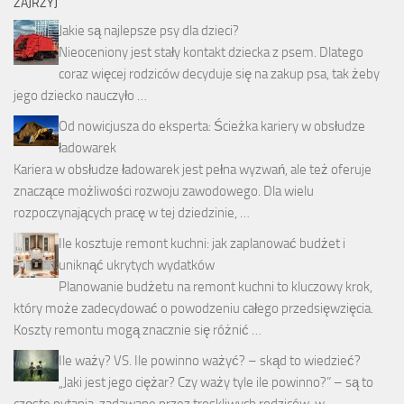
ZAJRZYJ
Jakie są najlepsze psy dla dzieci?
Nieoceniony jest stały kontakt dziecka z psem. Dlatego
coraz więcej rodziców decyduje się na zakup psa, tak żeby
jego dziecko nauczyło …
Od nowicjusza do eksperta: Ścieżka kariery w obsłudze
ładowarek
Kariera w obsłudze ładowarek jest pełna wyzwań, ale też oferuje
znaczące możliwości rozwoju zawodowego. Dla wielu
rozpoczynających pracę w tej dziedzinie, …
Ile kosztuje remont kuchni: jak zaplanować budżet i
uniknąć ukrytych wydatków
Planowanie budżetu na remont kuchni to kluczowy krok,
który może zadecydować o powodzeniu całego przedsięwzięcia.
Koszty remontu mogą znacznie się różnić …
Ile waży? VS. Ile powinno ważyć? – skąd to wiedzieć?
„Jaki jest jego ciężar? Czy waży tyle ile powinno?” – są to