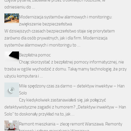
częste pytania, zadawane przez troskliwych rodziców, w
odniesieniu do …
Modernizacja systemów alarmowych i monitoringu:
zwiększenie bezpieczeństwa
W dzisiejszych czasach bezpieczeństwo staje się priorytetem
zarówno dla osób prywatnych, jak i dla firm. Modernizacja
systemów alarmowych i monitoringu to …
Bezpłatna pomoc
Chcąc skorzystać z bezpłatnej pomocy informatycznej, nie
trzeba w ogóle wychodzić z domu. Taką mamy technologię, że przy
użyciu komputera i …
Mile spędzony czas za darmo – detektyw inwektyw – Han
Solo
Czy kiedykolwiek zastanawiałeś się, jak połączyć
detektywistyczne zagadki z humorem? „Detektyw inwektyw – Han
Solo” to doskonały przykład na to, jak …
Remont mieszkania – zlecę remont Warszawa. Remonty