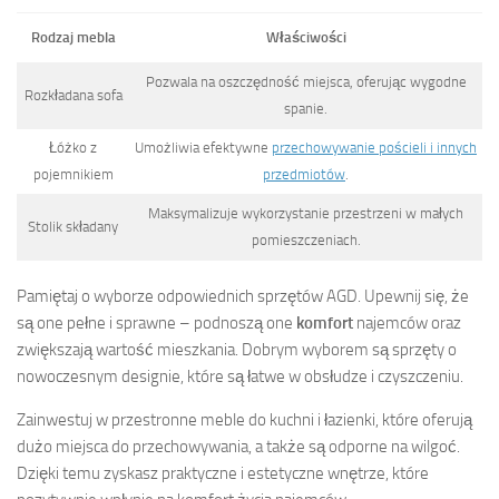
Rodzaj mebla
Właściwości
Pozwala na oszczędność miejsca, oferując wygodne
Rozkładana sofa
spanie.
Łóżko z
Umożliwia efektywne
przechowywanie pościeli i innych
pojemnikiem
przedmiotów
.
Maksymalizuje wykorzystanie przestrzeni w małych
Stolik składany
pomieszczeniach.
Pamiętaj o wyborze odpowiednich sprzętów AGD. Upewnij się, że
są one pełne i sprawne – podnoszą one
komfort
najemców oraz
zwiększają wartość mieszkania. Dobrym wyborem są sprzęty o
nowoczesnym designie, które są łatwe w obsłudze i czyszczeniu.
Zainwestuj w przestronne meble do kuchni i łazienki, które oferują
dużo miejsca do przechowywania, a także są odporne na wilgoć.
Dzięki temu zyskasz praktyczne i estetyczne wnętrze, które