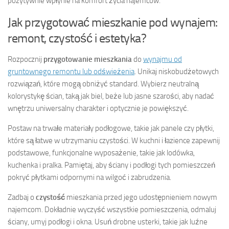
pozytywnie wpłynie na komfort życia najemców.
Jak przygotować mieszkanie pod wynajem:
remont, czystość i estetyka?
Rozpocznij
przygotowanie mieszkania
do
wynajmu od
gruntownego remontu lub odświeżenia
. Unikaj niskobudżetowych
rozwiązań, które mogą obniżyć standard. Wybierz neutralną
kolorystykę ścian, taką jak biel, beże lub jasne szarości, aby nadać
wnętrzu uniwersalny charakter i optycznie je powiększyć.
Postaw na trwałe materiały podłogowe, takie jak panele czy płytki,
które są łatwe w utrzymaniu czystości. W kuchni i łazience zapewnij
podstawowe, funkcjonalne wyposażenie, takie jak lodówka,
kuchenka i pralka. Pamiętaj, aby ściany i podłogi tych pomieszczeń
pokryć płytkami odpornymi na wilgoć i zabrudzenia.
Zadbaj o
czystość
mieszkania przed jego udostępnieniem nowym
najemcom. Dokładnie wyczyść wszystkie pomieszczenia, odmaluj
ściany, umyj podłogi i okna. Usuń drobne usterki, takie jak luźne