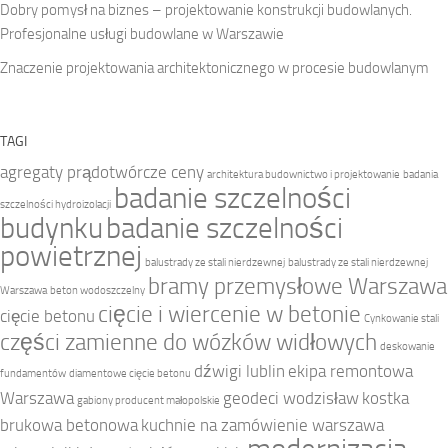
Dobry pomysł na biznes – projektowanie konstrukcji budowlanych.
Profesjonalne usługi budowlane w Warszawie
Znaczenie projektowania architektonicznego w procesie budowlanym
TAGI
agregaty prądotwórcze ceny
architektura budownictwo i projektowanie
badania
badanie szczelności
szczelności hydroizolacji
budynku
badanie szczelności
powietrznej
balustrady ze stali nierdzewnej
balustrady ze stali nierdzewnej
bramy przemysłowe Warszawa
Warszawa
beton wodoszczelny
cięcie i wiercenie w betonie
cięcie betonu
Cynkowanie stali
części zamienne do wózków widłowych
deskowanie
dźwigi lublin
ekipa remontowa
fundamentów
diamentowe cięcie betonu
Warszawa
geodeci wodzisław
kostka
gabiony producent małopolskie
brukowa betonowa
kuchnie na zamówienie warszawa