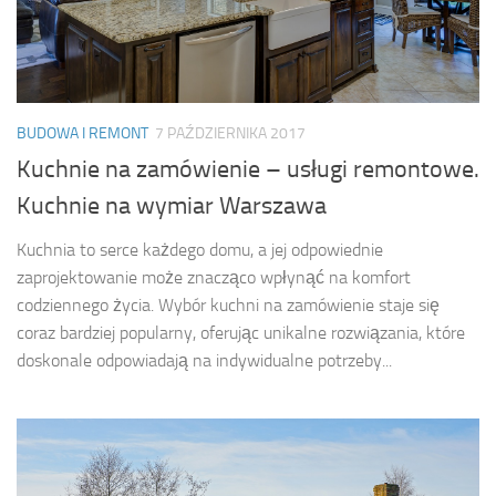
BUDOWA I REMONT
7 PAŹDZIERNIKA 2017
Kuchnie na zamówienie – usługi remontowe.
Kuchnie na wymiar Warszawa
Kuchnia to serce każdego domu, a jej odpowiednie
zaprojektowanie może znacząco wpłynąć na komfort
codziennego życia. Wybór kuchni na zamówienie staje się
coraz bardziej popularny, oferując unikalne rozwiązania, które
doskonale odpowiadają na indywidualne potrzeby...