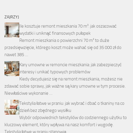
ZAJRZYJ
Ile kosztuje remont mieszkania 70 m²: jak oszacować
wydatki i uniknąć finansowych pułapek
Remont mieszkania o powierzchni 70 m² to duże
przedsięwzięcie, którego koszt może wahać się od 35 000 zł do
nawet 385 …
Kary umowne w remoncie mieszkania: jak zabezpieczyć
interesy i unikać typowych problemów
Kiedy decydujesz się na remont mieszkania, możesz nie
zdawać sobie sprawy, jak ważne są kary umowne w tym procesie.
Niewłaściwe wykonanie …
Tekstylia łatwe w praniu: jak wybrać i dbać o tkaniny na co
dzień bez zbędnego wysiłku
Wybór odpowiednich tekstyliów do codziennego użytku to
kluczowy element, który wpływa na nasz komfort i wygodę.
Tekstylia łatwe w praniu stanowią …