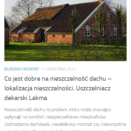
BUDOWA I REMONT
11 WRZEŚNIA 2017
Co jest dobre na nieszczelność dachu –
lokalizacja nieszczelności. Uszczelniacz
dekarski Lakma
Nieszczelność dachu to problem, który może znacząco
wpłynąć na komfort i bezpieczeństwo mieszkańców.
Uszkodzenia dachówek, niewłaściwy montaż czy niekorzystne