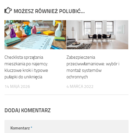
MOŻESZ RÓWNIEŻ POLUBIĆ…
Checklista sprzątania
Zabezpieczenia
mieszkania po najemcy:
przeciwwłamaniowe: wybór i
kluczowe kroki i typowe
montaż systemów
pułapki do uniknięcia
ochronnych
14 MAJA 2026
4 MARCA 2022
DODAJ KOMENTARZ
Komentarz
*