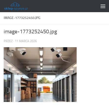
Skip to content
IMAGE-1773252450.JPG
image-1773252450.jpg
PRZEZ
·
11 MARCA 2026