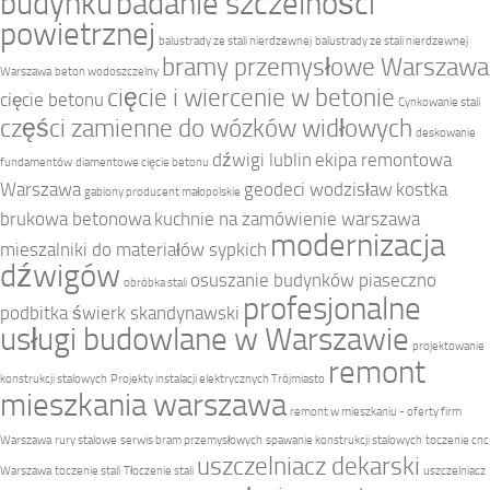
budynku
badanie szczelności
powietrznej
balustrady ze stali nierdzewnej
balustrady ze stali nierdzewnej
bramy przemysłowe Warszawa
Warszawa
beton wodoszczelny
cięcie i wiercenie w betonie
cięcie betonu
Cynkowanie stali
części zamienne do wózków widłowych
deskowanie
dźwigi lublin
ekipa remontowa
fundamentów
diamentowe cięcie betonu
Warszawa
geodeci wodzisław
kostka
gabiony producent małopolskie
brukowa betonowa
kuchnie na zamówienie warszawa
modernizacja
mieszalniki do materiałów sypkich
dźwigów
osuszanie budynków piaseczno
obróbka stali
profesjonalne
podbitka świerk skandynawski
usługi budowlane w Warszawie
projektowanie
remont
konstrukcji stalowych
Projekty instalacji elektrycznych Trójmiasto
mieszkania warszawa
remont w mieszkaniu - oferty firm
Warszawa
rury stalowe
serwis bram przemysłowych
spawanie konstrukcji stalowych
toczenie cnc
uszczelniacz dekarski
Warszawa
toczenie stali
Tłoczenie stali
uszczelniacz