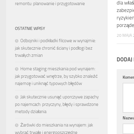
dla właś
remontu: planowanie i przygotowanie
zabezpi
ryzykie
porząd
OSTATNIE WPISY
20 MAJA 
Odbojniki i podkładki filcowe w wynajmie:
jak skutecznie chronić ściany i podłogi bez
trwałych zmian
DODAJ
Home staging mieszkania pod wynajem:
jak przygotować wnętrze, by szybko znaleźć
Komen
najemcę i uniknąć typowych błędów
Jak skutecznie usunąć uporczywe zapachy
po najemcach: przyczyny, błędy i sprawdzone
metody działania
Nazw
Żarówki do mieszkania na wynajem: jak
wybrać trwałe i energooszczędne