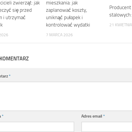
cicieli zwierząt: jak
mieszkania: jak
Producent 
eczyć się przed
zaplanować koszty,
stalowych:
m i utrzymać
uniknąć pułapek i
ek
kontrolować wydatki
21 KWIETNIA
2026
7 MARCA 2026
 KOMENTARZ
tarz
*
a
*
Adres email
*