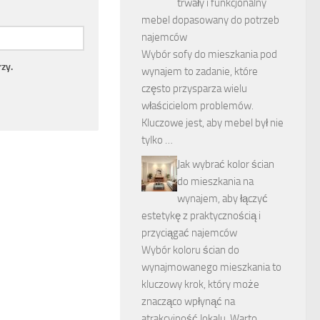
trwały i funkcjonalny
mebel dopasowany do potrzeb
najemców
Wybór sofy do mieszkania pod
zy.
wynajem to zadanie, które
często przysparza wielu
właścicielom problemów.
Kluczowe jest, aby mebel był nie
tylko …
Jak wybrać kolor ścian
do mieszkania na
wynajem, aby łączyć
estetykę z praktycznością i
przyciągać najemców
Wybór koloru ścian do
wynajmowanego mieszkania to
kluczowy krok, który może
znacząco wpłynąć na
atrakcyjność lokalu. Warto