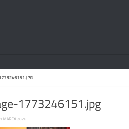
1773246151.JPG
age-1773246151.jpg
1 MARCA 2026