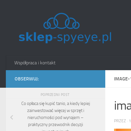
Skip to content
Współpraca i kontakt
OBSERWUJ:
IMAGE-
POPRZEDNI POST
im
Co opłaca się kupić tanio, a kiedy lepiej
zainwestować więcej w sprzęt i
nieruchomości pod wynajem –
PRZEZ
·
1
praktyczny przewodnik decyzji