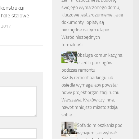
swojego wymarzonego domu,
konstrukcji
kluczowe jest zrozumienie, jakie
 hale stalowe
dokumenty i opłaty są
 2017
niezbędne na tym etapie.
Wśród niezbędnych
formalności …
Obsługa komunikacyjna
osiedli i parkingów
podczas remontu
Każdy remont parkingu lub
osiedla wymaga, aby powstał
nowy projekt organizacji ruchu.
Warszawa, Kraków czy inne,
nawet mniejsze miasto zdają
sobie …
Sofa do mieszkania pod
wynajem: jak wybrać